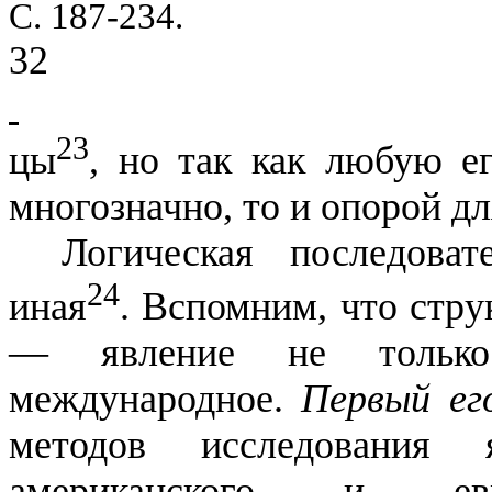
С. 187-234.
32
23
цы
, но так как любую е
много­значно, то и опорой д
Логическая последоват
24
иная
. Вспомним, что стру
— явление не только
международное.
Первый е
методов исследования
американского и евро