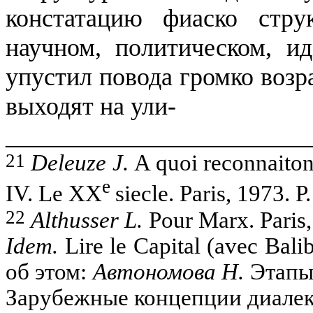
констатацию фиаско стру
научном, полити­ческом, и
упустил повода громко возр
выходят на
ули-
________________________
21
Deleuze
J.
A quoi
reconnaito
е
IV.
Le
XX
siecle
.
Paris
, 1973.
P.
22
Althusser
L.
Pour Marx.
Paris
Idem.
Lire le Capital (avec
Bali
об
этом
:
Автономова
Н
.
Эта
п
Зарубежные
концепции
диале