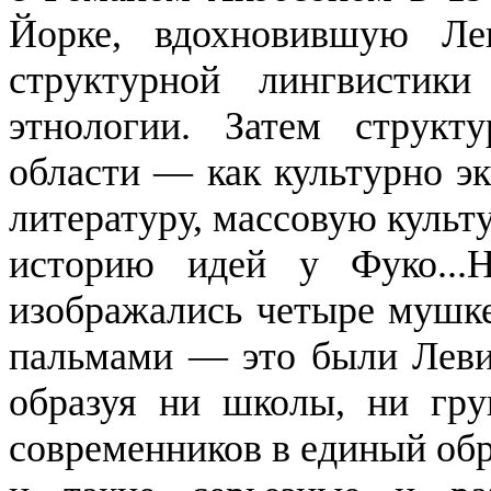
Йорке, вдохновив­шую
Ле
структурной лингвистик
этнологии
. Затем структу
области — как культурно эк
литературу, массовую культ
историю идей у Фуко..
.
изображались четыре мушке
паль­мами — это были
Лев
образуя
ни школы, ни груп
современников в единый обр