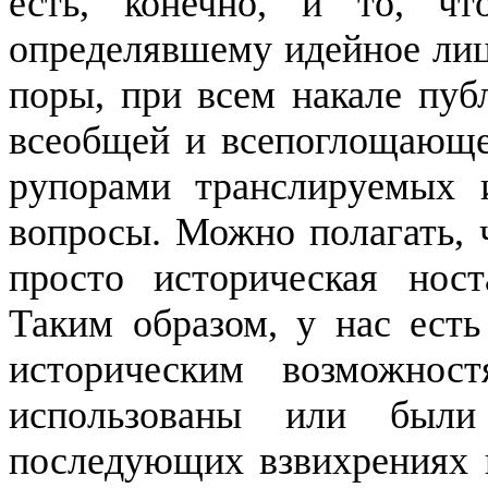
есть, конечно, и то, чт
определявшему идейное лиц
по­ры, при всем накале пу
всеоб­щей
и всепоглощающ
рупорами транслируемых 
вопросы. Можно полагать, 
просто историческая но­
Таким образом, у нас есть
историческим возможно
использованы или был
последующих
взвихрениях
п