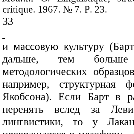
critique.
1967. № 7.
P
. 23.
33
и массовую культуру (
Бар
дальше, тем больше
методологических образц
например, структурная 
Якобсона).
Если
Барт
в ра
перенять вслед за
Леви
лингвистики, то у Лака