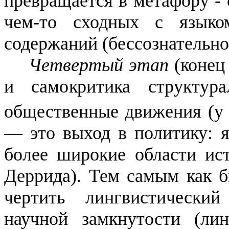
превращает­ся в метафору -
чем-то сход­ных с язык
содержаний (бессоз­нательно
Четвертый этап
(конец
и са­мокритика структу
общественные движения (у 
— это выход в поли­тику: я
более широкие области ис­
Деррида
). Тем самым как б
чертить лингвистический
научной замкнутости (ли