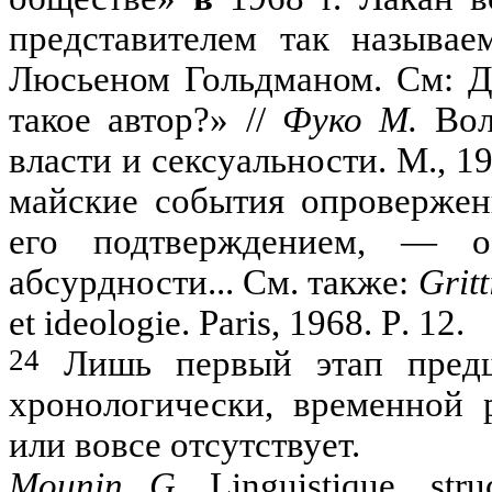
представителем так называе­
Люсьеном
Гольдманом
.
См
: 
такое автор?» //
Фуко М.
Вол
власти и сексуальности. М., 19
майские собы­тия опровержен
его подтверждением, — о
абсурдности...
См
.
также
:
Gritt
et
ideologie
.
Paris
, 1968.
P
. 12.
24
Л
ишь первый этап предш
хронологически, вре­менной
или вовсе отсутствует.
Mounin
G.
Linguistique
,
stru