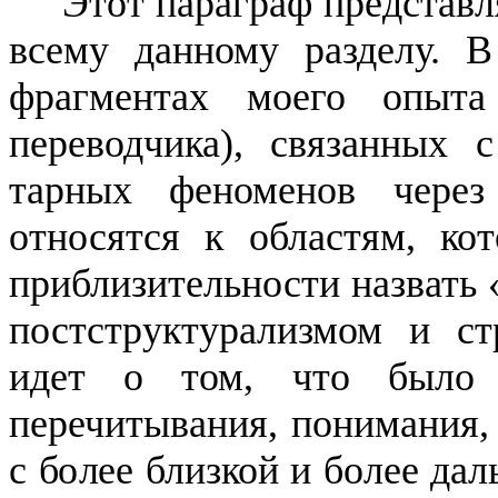
Этот параграф представл
всему данному разделу. 
фрагментах моего опыта 
переводчика), связанных 
тарных феноменов чере
относятся к областям, ко
прибли­зительности назвать
пост­структурализмом
и стр
идет о том, что было 
перечитывания, понима­ния,
с более близкой и более дал