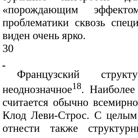
«порождающим эффекто
проблематики сквозь
спе­ц
виден очень ярко.
30
Французский стру
18
неоднозначное
. Наиболее
считается обычно все­мир
Клод
Леви-Строс
. С целым
отнести также структур