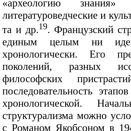
«археологию знания»
литературоведческие и
куль
19
та
и др.
. Французский ст
единым целым ни идей
хронологически. Его п
поколений, разных исс
философских пристрас
последовательность этапов
хронологической
. Началь
структу­рализма можно усл
с Романом Якобсоном в
19