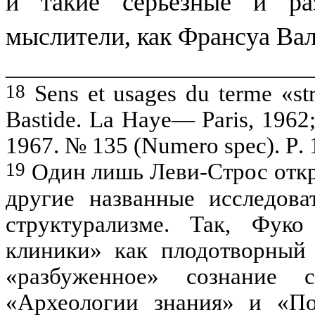
и такие серьезные и ра
мыслители, как Франсуа Ва
________________________
18
Sens
et
usages
du
terme
«st
Bastide
.
La
Haye
—
Paris
, 1962
1967. № 135 (
Numero
spec
).
P
.
19
О
дин лишь
Леви-Строс
откр
другие на­званные исследов
структурализме.
Так, Фуко 
клиники» как плодотворный 
«разбуженное» сознание
«Археологии знания» и «П