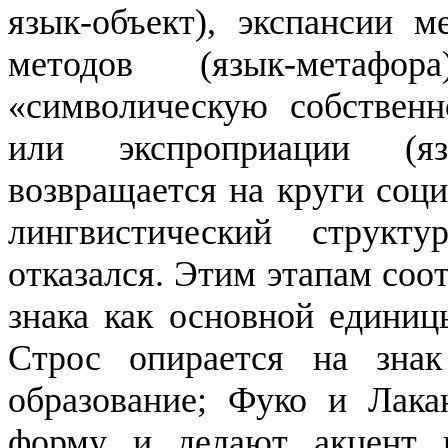
язык-объект), экспансии м
методов (язык-метафо
«символическую собствен
или экспроприации (
я
возвращается на круги соци
лингвистический структу
отказался. Этим этапам соо
знака как основной едини­
Строс
опирается на знак
образование; Фуко и
Лака
форму и делают акцент н