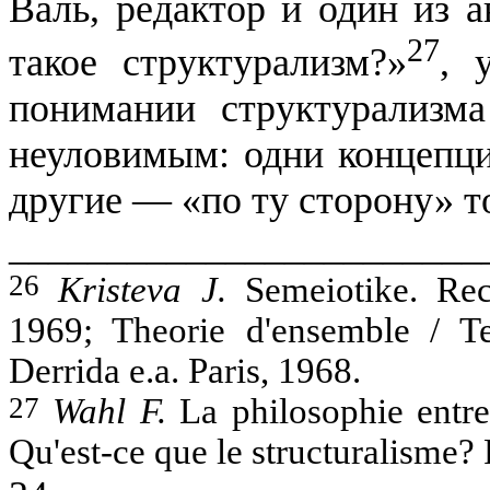
Валь
, редактор и один из 
27
такое структурализм?»
, 
понимании структурализма
неуловимым
: одни концепц
другие — «по ту сторону» т
________________________
26
Kristeva
J.
Semeiotike
.
Rec
1969;
Theorie
d'ensemble
/
T
Derrida
e.a
.
Paris
, 1968.
27
Wahl F.
La
philosophie
entr
Qu'est-ce
que
le
structuralisme
?