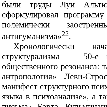
были труды
Луи
Альтю
сформулировал программу 
поле­мически заострен
22
антигуманизма
»
.
Хронологически на
структурализ­ма — 50-е
общественного резонанса: т
антропология»
Леви-Стро
манифе
ст стр
уктурного пси
языка в психоанализе», а т
письма»
Барта
. Кульминац