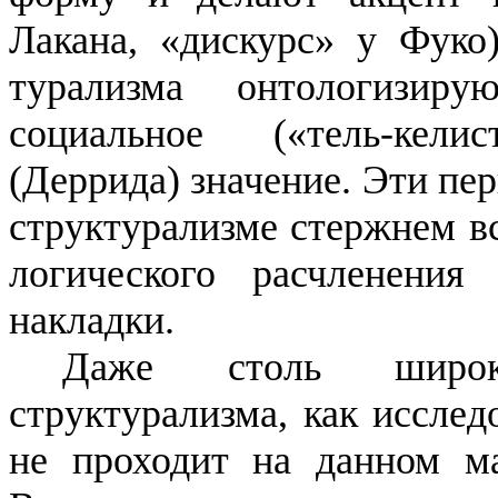
Лакана, «
дискурс
» у Фуко)
турализма
онтологизиру
социальное («
тель-келис
(
Деррида
) значение. Эти пе
структурализме стержнем вс
логического расчленения
накладки.
Даже столь широко
структурализма, как исслед
не проходит на дан­ном ма