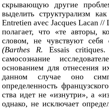
скрывающую другие пробле
выделить структурализм ка
Entretien
avec
Jacques
Lacan
//
пола­гает, что «те авторы,
словом, не чувствуют себя
(
Barthes
R
.
Essais
critiques
самосознание исследова
основанием для отнесения и
данном случае оно сим
определенность французского
ства идет не «изнутри», а «и
однако, не исклю­чает опред