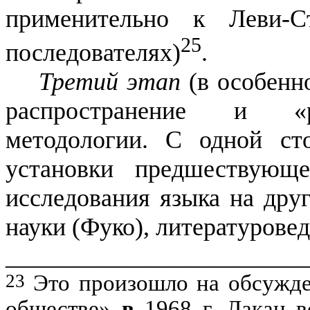
применительно к
Леви-С
25
последователях)
.
Третий этап
(в особенн
рас­пространение и «р
методологии. С одной сто
установки предшест­вую
исследования языка на дру
науки (Фуко), литературове
________________________
23
Э
то произошло на обсужд
обществе»
в
1968 г
. Лакан в