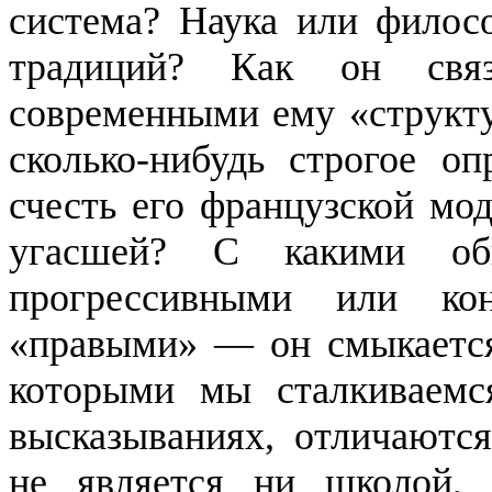
система? Наука или филос
традиций? Как он свя
современными ему «
структ
сколько-нибудь строгое оп
счесть его французской мо
угасшей? С какими об
прогрессивными или ко
«правыми» — он смыкается?
кото­рыми мы сталкиваемс
высказывани­ях, отличаютс
не является ни школой,