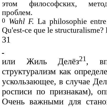
этом философских, методо
проблем.
0
Wahl F.
La
philosophie
entre
Qu'est-ce
que
le
structuralisme
?
31
21
или
Ж
иль
Делёз
, вп
структурализм как определ
ускользающее, в случае
Дел
росписи по признакам), оп
Очень важными для стано