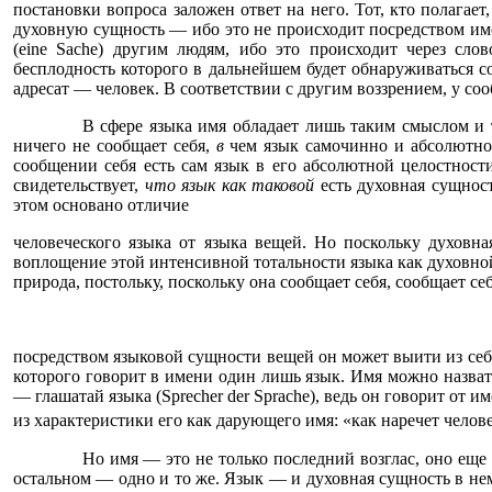
постановки вопроса заложен ответ на него. Тот, кто полагае
духовную сущность — ибо это не происходит посредством имен
(eine Sache) другим людям, ибо это происходит через сло
бесплодность которого в дальнейшем будет обнаруживаться со
адресат — человек. В соответствии с другим воззрением, у соо
В сфере языка имя обладает лишь таким смыслом и 
ничего не сообщает себя,
в
чем язык самочинно и абсолютно 
сообщении себя есть сам язык в его абсолютной целостност
свидетельствует,
что язык как таковой
есть духовная сущност
этом основано отличие
человеческого языка от языка вещей. Но поскольку духовна
воплощение этой интенсивной тотальности языка как духовной 
природа, постольку, поскольку она сообщает себя, сообщает с
посредством языковой сущности вещей он может выити из себя
которого говорит в имени один лишь язык. Имя можно назвать
— глашатай языка (Sprecher der Sprache), ведь он говорит от 
из характеристики его как дарующего имя: «как наречет чело
Но имя — это не только последний возглас, оно еще 
остальном — одно и то же. Язык — и духовная сущность в нем