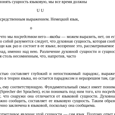
понять сущность языковую, мы все время должны
U U
посредственным выражением. Немецкий язык,
о
 что мы
посредством
него—якобы — можем выразить, нет, он ест
 собой разумеется следует, что духовная сущность, которая сообщ
и как раз и состоит в ее языке, воззрение это, рассматриваемое
 над, именно над нею. Различение духовной сущности и сущнос
я столь несомненным, что, напротив, часто
стью составляет глубокий и непостижимый парадокс, выраже
о в теории языка, но остается парадоксом и неразрешим там, гд
, ему соответствующую. Фундаментальный смысл имеет пониман
(Sprecher der Sprachen), если понимать под ним того, кто
посред
ает, что снаружи она отличается от языковой сущности. Духов
ожно сообщить, составляет ее языковую сущность. Таким обра
нно заключена в языковой, поскольку она сообщаема.
тчетливое явление этой сущности — сам язык. Поэтому ответ 