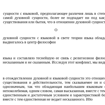
сущности с языковой, предполагающее различия лишь в степе
самой духовной сущности, более не подпадает ни под ка
существования или бытия, что в отношении духовной сущнос
О
духовной сущности с языковой в свете теории языка облада
выдвигалось в центр философии
языка и составляло теснейшую ее связь с религиознои фило
несказанным и не сказанным. Исследуя этот конфликт, мы вид
в отождествлении духовной и языковой сущности это отношени
существования и действительности, тем сказываемее он и 
однозначным, так что обладающая наибольшим языковым с
непоколебимая, одним словом, самая высказанная, вместе с те
единственным и достаточным условием и характеристикой бо
вместе с тем единственная не ведает несказанного. Ибо