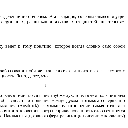
разделение по степеням. Эта градация, совершающаяся внутри
х духовных, равно как и языковых сущностей по степеням
ку ведет к тому понятию, которое всегда словно само собой
ообразовании обитает конфликт сказанного и сказываемого с
ность. Ясно, далее, что
U
десь тезис гласит: чем глубже дух, то есть чем больше в нем
 чтобы сделать отношение между духом и языком совершенно
ажения (Ausdruck), в языковом отношении самая точная и
понятии откровения, когда неприкосновенность слова считается
. Наивысшая духовная сфера религии (в понятии откровения)