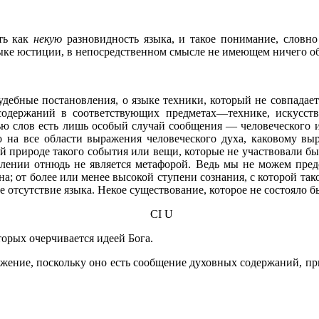
ь как
некую
разновидность языка, и такое понимание, словн
зыке юстиции, в непосредственном смысле не имеющем ничего о
удебные постановления, о языке техники, который не совпадае
содержаний в соответствующих предметах—технике, искусств
ю слов есть лишь особый случай сообщения — человеческого и
ько на все области выражения человеческого духа, каковому 
ой природе такого события или вещи, которые не участвовали 
блении отнюдь не является метафорой. Ведь мы не можем пред
; от более или менее высокой ступени сознания, с которой так
е отсутствие языка. Некое существование, которое не состояло б
CI U
оторых очерчивается идеей Бога.
жение, поскольку оно есть сообщение духовных содержаний, при