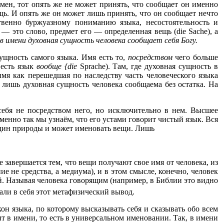
мен, тот опять же не может принять, что сообщает он именно
щь. И опять же он может лишь принять, что он сообщает нечто
ственно буржуазному пониманию языка, несостоятельность и
— это слово, предмет его — определенная вещь (die Sache), а
в имени духовная сущность человека сообщает себя Богу.
щность самого языка. Имя есть то,
посредством
чего больше
есть язык
вообще {die
Sprache). Там, где духовная сущность в
мя как перешедшая по наследству часть человеческого языка
 лишь духовная сущность человека сообщаема без остатка. На
 себя не посредством него, но исключительно в нем. Высшее
менно так мы узнаём, что его устами говорит чистый язык. Вся
сподин природы и может именовать вещи. Лишь
завершается тем, что вещи получают свое имя от человека, из
 не средства, а медиума), и в этом смысле, конечно, человек
тай. Называя человека говорящим (например, в Библии это видно
али в себя этот метафизический вывод.
он языка, по которому высказывать себя и сказывать обо всем
т в имени, то есть в универсальном именовании. Так, в имени