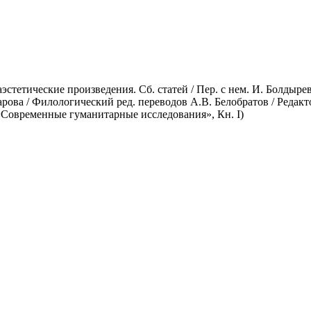
тетические произведения. Сб. статей / Пер. с нем. И. Болдырева
арова / Филологический ред. переводов A.B. Белобратов / Редакт
 «Современные гуманитарные исследования», Кн. I)