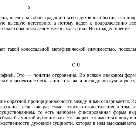
о
ни, влечет за собой градацию всего духовного бытия, его под
кую высшую категорию, а потому ведет к подразделению все
ти было обычным делом уже в схоластике. Но отождествление
ет такой колоссальной метафизической значимостью, посколь
О U
софией. Это — понятие откровения. Во всяком языковом форм
им в перспективе несказанного также и последнюю духовную сущ
е обратной пропорциональности между ними оспаривается. Ибо з
сказаннее, ведь как раз смысл этого отождествления в том,
уществованием, то есть наиболее фиксированная форма выр
м была бы чистой духовностью. Но как раз это имеется в виду в 
жественности духовной сущности, которая в нем высказывается