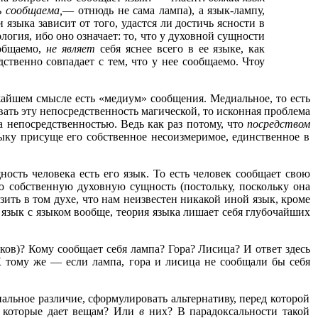
ь
сообщаема,
— отнюдь не сама лампа), а язык-лампу,
языка зависит от того, удастся ли достичь ясности в
огия, ибо оно означает: то, что у духовной сущности
общаемо,
не являет
себя яснее всего в ее языке, как
ственно совпадает с тем, что у нее сообщаемо. Чтоу
жайшем смысле есть «медиум» сообщения. Медиальное, то есть
ать эту непосредственность магической, то исконная проблема
а непосредственностью. Ведь как раз потому, что
посредством
зыку присуще его собственное несоизмеримое, единственное в
ность человека есть его язык. То есть человек сообщает свою
ю собственную духовную сущность (постольку, поскольку она
ить в том духе, что нам неизвестен никакой иной язык, кроме
язык с языком вообще, теория языка лишает себя глубочайших
ков)? Кому сообщает себя лампа? Гора? Лисица? И ответ здесь
 К тому же — если лампа, гора и лисица не сообщали бы себя
нальное различие, сформулировать альтернативу, перед которой
 которые дает вещам? Или
в
них? В парадоксальности такой