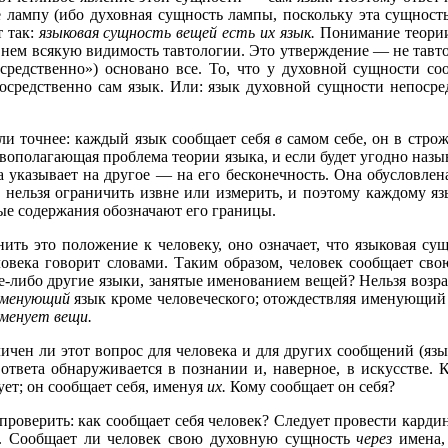
лампу (ибо духовная сущность лампы, поскольку эта сущност
 так:
языковая сущность вещей есть их язык.
Понимание теории 
 нем всякую видимость тавтологии. Это утверждение — не тавтол
средственно») основано все. То, что у духовной сущности со
осредственно сам язык. Или: язык духовной сущности непосред
Или точнее: каждый язык сообщает себя
в
самом себе, он в стро
ополагающая проблема теории языка, и если будет угодно назыв
а указывает на другое — на его бесконечность. Она обусловлен
 нельзя ограничить извне или измерить, и поэтому каждому я
ные содержания обозначают его границы.
ить это положение к человеку, оно означает, что языковая сущ
овека говорит словами. Таким образом, человек сообщает сво
е-либо другие языки, занятые именованием вещей? Нельзя возраз
менующий
язык кроме человеческого; отождествляя именующий 
именует вещи.
ичен ли этот вопрос для человека и для других сообщений (язы
 ответа обнаруживается в познании и, наверное, в искусстве.
ет; он сообщает себя, именуя
их.
Кому сообщает он себя?
 проверить: как сообщает себя человек? Следует провести карди
е. Сообщает ли человек свою духовную сущность
через
имена,