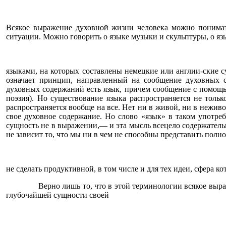
Всякое выражение духовной жизни человека можно понимат
ситуации. Можно говорить о языке музыки и скульптуры, о я
языками, на которых составлены немецкие или англии-ские с
означает принцип, направленный на сообщение духовных 
духовных содержаний есть язык, причем сообщение с помощь
поэзия). Но существование языка распространяется не тол
распространяется вообще на все. Нет ни в живой, ни в нежив
свое духовное содержание. Но слово «язык» в таком употре
сущность не в выражении,— и эта мысль всецело содержательна
не зависит то, что мы ни в чем не способны представить полно
не сделать продуктивной, в том числе и для тех идеи, сфера к
Верно лишь то, что в этой терминологии всякое выра
глубочайшей сущности своей