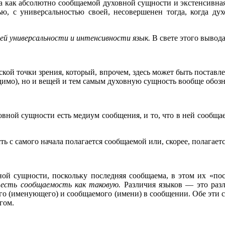
а как абсолютно сообщаемой духовной сущности и экстенсивна
 с универсальностью своей, несовершенен тогда, когда духо
оей универсальности и интенсивности язык.
В свете этого вывода
кой точки зрения, который, впрочем, здесь может быть постав
одимо), но и вещей и тем самым духовную сущность вообще обозн
овной сущности есть медиум сообщения, и то, что в ней сообщае
ь с самого начала полагается сообщаемой или, скорее, полагаетс
ной сущности, поскольку последняя сообщаема, в этом их «пос
 есть сообщаемость как таковую.
Различия языков — это разл
 (именующего) и сообщаемого (имени) в сообщении. Обе эти с
гом.