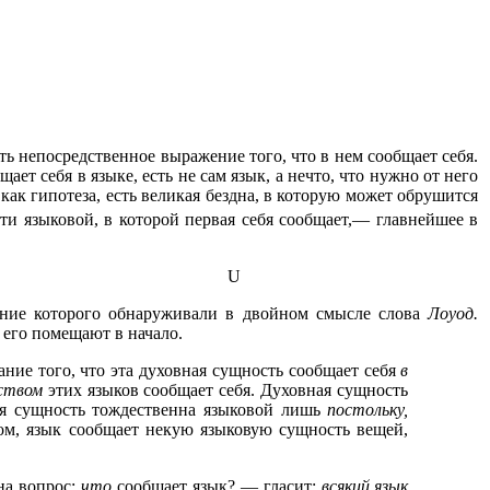
ь непосредственное выражение того, что в нем сообщает себя.
ает себя в языке, есть не сам язык, а нечто, что нужно от него
 как гипотеза, есть великая бездна, в которую может обрушится
ти языковой, в которой первая себя сообщает,— главнейшее в
U
ние которого обнаруживали в двойном смысле слова
Лоуод.
е его помещают в начало.
ие того, что эта духовная сущность сообщает себя
в
ством
этих языков сообщает себя. Духовная сущность
ная сущность тождественна языковой лишь
постольку,
зом, язык сообщает некую языковую сущность вещей,
на вопрос:
что
сообщает язык? — гласит:
всякий язык