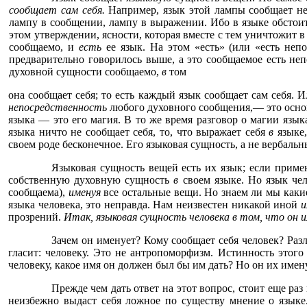
сообщает сам себя.
Например, язык этой лампы сообщает не 
лампу в сообщении, лампу в выражении. Ибо в языке обстоит
этом утверждении, ясности, которая вместе с тем уничтожит в
сообщаемо, и
есть
ее язык. На этом «есть» (или «есть непо
предварительно говорилось выше, а это сообщаемое есть неп
духовной сущности сообщаемо,
в
том
она сообщает себя; то есть каждый язык сообщает сам себя. 
непосредственность
любого духовного сообщения,— это основ
языка — это его магия. В то же время разговор о магии язык
языка ничто не сообщает себя, то, что выражает себя
в
языке,
своем роде бесконечное. Его языковая сущность, а не вербаль
Языковая сущность вещей есть их язык; если примен
собственную духовную сущность
в
своем языке. Но язык чел
сообщаема),
именуя
все остальные вещи. Но знаем ли мы каки
языка человека, это неправда. Нам неизвестен никакой иной
и
прозрений.
Итак, языковая сущность человека в том, что он 
Зачем он именует? Кому сообщает себя человек? Разл
гласит: человеку. Это не антропоморфизм. Истинность этого
человеку, какое имя он должен был бы им дать? Но он их имену
Прежде чем дать ответ на этот вопрос, стоит еще раз
неизбежно выдаст себя ложное по существу мнение о язык