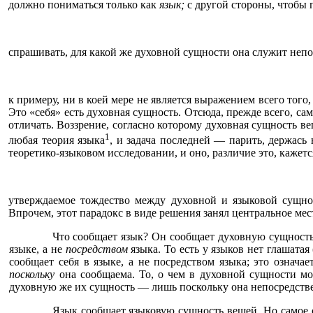
должно пониматься только как
язык;
с другой стороны, чтобы 
спрашивать, для какой же духовной сущности она служит не
к примеру, ни в коей мере не является выражением всего того,
Это «себя» есть духовная сущность. Отсюда, прежде всего, само
отличать. Воззрение, согласно которому духовная сущность вещ
1
любая теория языка
, и задача последней — парить, держась
теоретико-языковом исследовании, и оно, различие это, кажетс
утверждаемое тождество между духовной и языковой сущно
Впрочем, этот парадокс в виде решения занял центральное мест
Что сообщает язык? Он сообщает духовную сущность
языке, а не
посредством
языка. То есть у языков нет глашатая 
сообщает себя в языке, а не посредством языка; это означ
поскольку
она сообщаема. То, о чем в духовной сущности м
духовную же их сущность — лишь поскольку она непосредстве
Язык сообщает языковую сущность вещей. Но самое о