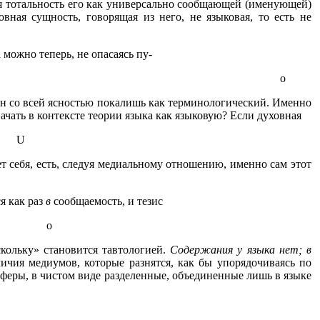
я тотальность его как универсально сообщающей (именующей)
вная сущность, говорящая из него, не языковая, то есть не
 можно теперь, не опасаясь пу-
о
лен со всей ясностью покалишь как терминологический. Именно
ачать в контексте теории языка как языковую? Если духовная
U
т себя, есть, следуя медиальному отношению, именно сам этот
я как раз
в
сообщаемость, и тезис
о
кольку» становится тавтологией.
Содержания у языка нет; в
ичия медиумов, которые разнятся, как бы упорядочиваясь по
феры, в чистом виде разделенные, объединенные лишь в языке