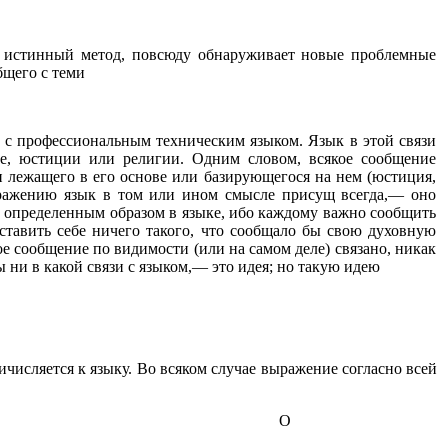
о истинный метод, повсюду обнаруживает новые проблемные
бщего с теми
т с профессиональным техническим языком. Язык в этой связи
е, юстиции или религии. Одним словом, всякое сообщение
 лежащего в его основе или базирующегося на нем (юстиция,
выражению язык в том или ином смысле присущ всегда,— оно
бы определенным образом в языке, ибо каждому важно сообщить
ставить себе ничего такого, что сообщало бы свою духовную
ое сообщение по видимости (или на самом деле) связано, никак
ы ни в какой связи с языком,— это идея; но такую идею
числяется к языку. Во всяком случае выражение согласно всей
О