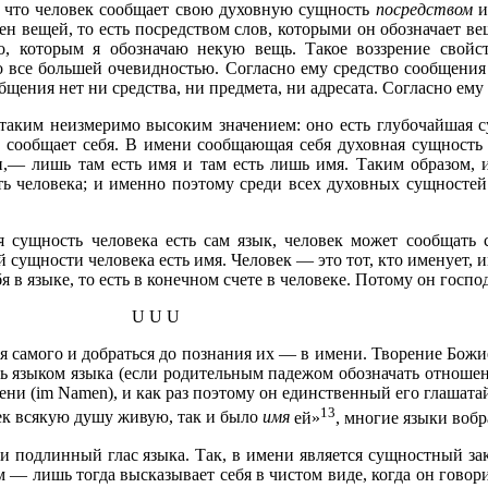
т, что человек сообщает свою духовную сущность
посредством
и
 вещей, то есть посредством слов, которыми он обозначает ве
во, которым я обозначаю некую вещь. Такое воззрение свой
 все большей очевидностью. Согласно ему средство сообщения 
бщения нет ни средства, ни предмета, ни адресата. Согласно ему
таким неизмеримо высоким значением: оно есть глубочайшая су
сообщает себя. В имени сообщающая себя духовная сущность 
и,— лишь там есть имя и там есть лишь имя. Таким образом, и
ь человека; и именно поэтому среди всех духовных сущностей
я сущность человека есть сам язык, человек может сообщать
сущности человека есть имя. Человек — это тот, кто именует, и
ебя в языке, то есть в конечном счете в человеке. Потому он го
U U U
 самого и добраться до познания их — в имени. Творение Божие 
 языком языка (если родительным падежом обозначать отношение
имени (im Namen), и как раз поэтому он единственный его глаша
13
век всякую душу живую, так и было
имя
ей»
, многие языки вобр
и подлинный глас языка. Так, в имени является сущностный зак
 — лишь тогда высказывает себя в чистом виде, когда он говори