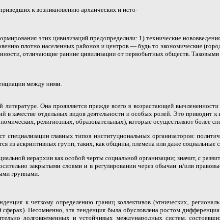
 приведших к возникновению архаических и исто-
ормирования этих цивилизаций предопределили: 1) технические нововведени
вению плотно населенных районов и центров — будь то экономические (города
енности, отличающие ранние цивилизации от первобытных обществ. Таковыми
енциации между ними.
й литературе. Она проявляется прежде всего в возрастающей вычлененнос
 в качестве отдельных видов деятельности и особых ролей. Это приводит к 
ономических, религиозных, образовательных), которые осуществляют более с
 специализации главных типов институциональных организаторов: политиче
ся из аскриптивных групп, таких, как общины, племена или даже социальные с
иальной иерархии как особой черты социальной организации; значит, с развит
осительно закрытыми слоями и в регулировании через обычаи и/или правовые
ыми группами.
нденция к четкому определению границ коллективов (этнических, региональ
ой сферах). Несомненно, эта тенденция была обусловлена ростом дифферен
сительно долговременных и устойчивых международных систем, состоявши