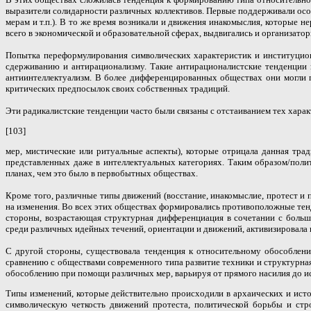
выразители солидарности различных коллективов. Первые поддерживали ос
мерам и т.п.). В то же время возникали и движения инакомыслия, которые
всего в экономической и образовательной сферах, выдвигались и организатор
Попытка переформулирования символических характеристик и институцион
сдерживанию и антирационализму. Такие антирационалистские тенденции 
антиинтеллектуализм. В более дифференцированных обществах они могли п
критических предпосылок своих собственных традиций
.
Эти радикалистские тенденции часто были связаны с отстаиванием тех харак
[103]
мер, мистические или ритуальные аспекты), которые отрицала данная тра
представленных даже в интеллектуальных категориях. Таким образом/пол
планах, чем это было в первобытных обществах.
Кроме того, различные типы движений (восстание, инакомыслие, протест и
на изменения. Во всех этих обществах формировались противоположные те
стороны,
возрастающая структурная дифференциация в сочетании с больш
среди различных идейных течений, ориентации и движений, активизировала
С другой стороны, существовала тенденция к относительному обособлени
сравнению с обществами современного типа развитие техники и структурная
обособлению при помощи различных мер, варьируя от прямого насилия до иску
Типы изменений, которые действительно происходили в архаических и ист
символическую четкость движений протеста, политической борьбы и стро