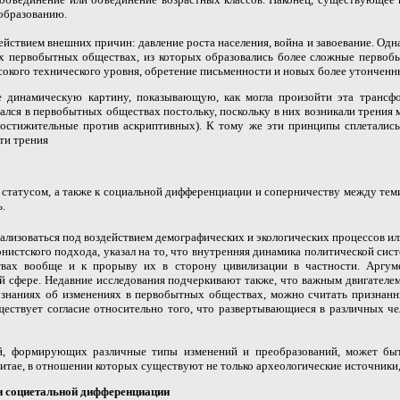
образованию.
йствием внешних причин: давление роста населения, война и завоевание. Одн
тех первобытных обществах, из которых образовались более сложные первоб
сокого технического уровня, обретение письменности и новых более утончен
ее динамическую картину, показывающую, как могла произойти эта трансф
лся в первобытных обществах постольку, поскольку в них возникали трения
стижительные против аскриптивных). К тому же эти принципы сплетались с
ти трения
статусом, а также к социальной дифференциации и соперничеству между теми
ь.
еализоваться под воздействием демографических и экологических процессов и
истского подхода, указал на то, что внутренняя динамика политической сис
вах вообще и к прорыву их в сторону цивилизации в частности. Аргум
кой сфере. Недавние исследования подчеркивают также, что важным двигател
 знаниях об изменениях в первобытных обществах, можно считать признанн
уществует согласие относительно того, что развертывающиеся в различных 
ий, формирующих различные типы изменений и преобразований, может быт
итае, в отношении которых существуют не только археологические источники,
ти социетальной дифференциации