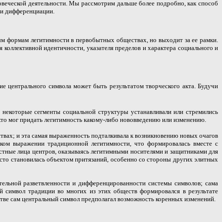
веческой деятельности. Мы рассмотрим дальше более подробно, как способ
ни дифференциации.
м формам легитимности в первобытных обществах, но выходит за ее рамки.
 коллективной идентичности, указателя пределов и характера социального и
е центрального символа может быть результатом творческого акта. Будучи
 некоторые сегменты социальной структуры устанавливали или стремились
 кто мог придать легитимность какому-либо нововведению или изменению.
вах; и эта самая выраженность подталкивала к возникновению новых очагов
ком выражении традиционной легитимности, что формировалась вместе с
тные лица центров, оказываясь легитимными носителями и защитниками для
сто становилась объектом притязаний, особенно со
стороны других элитных
ительной разветвленности и дифференцированности системы символов; сама
ый символ традиции во многих из этих обществ формировался в результате
тве сам центральный символ предполагал возможность коренных изменений.