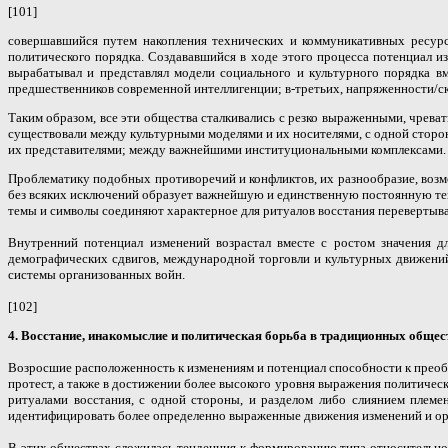
[101]
совершавшийся путем накопления технических и коммуникативных ресурс
политического порядка. Создававшийся в ходе этого процесса потенциал из
вырабатывал и представлял модели социального и культурного порядка в
предшественников современной интеллигенции; в-третьих, напряженности/ск
Таким образом, все эти общества сталкивались с резко выраженными, чре
существовали между культурными моделями и их носителями, с одной сторо
их представителями; между важнейшими институциональными комплексами.
Проблематику подобных противоречий и конфликтов, их разнообразие, возмо
без всяких исключений образует важнейшую и единственную постоянную тему
темы и символы соединяют характерное для ритуалов восстания перевертыв
Внутренний потенциал изменений возрастал вместе с ростом значения 
демографических сдвигов, международной торговли и культурных движений
системы организованных войн.
[102]
4. Восстание, инакомыслие и политическая борьба в традиционных общес
Возросшие расположенность к изменениям и потенциал способности к преоб
протест, а также в достижении более высокого уровня выражения политичес
ритуалами восстания, с одной стороны, и разделом либо слиянием плем
идентифицировать более определенно выраженные движения изменений и ор
В этих обществах сложилась тенденция к формированию типа относительно