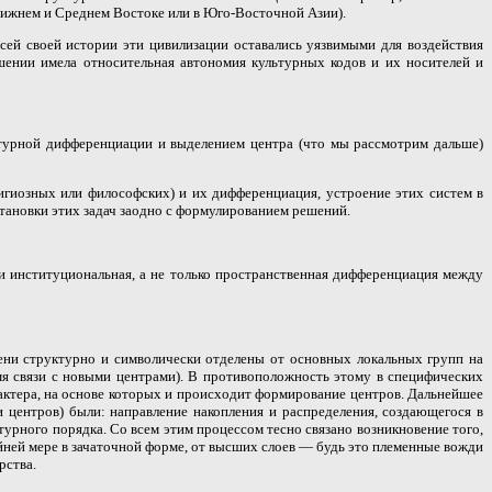
лижнем и Среднем Востоке или в Юго-Восточной Азии).
ей своей истории эти цивилизации оставались уязвимыми для воздействия
шении имела относительная автономия культурных кодов и их носителей и
уктурной дифференциации и выделением центра (что мы рассмотрим дальше)
игиозных или философских) и их дифференциация, устроение этих систем в
тановки этих задач заодно с формулированием решений.
и институциональная, а не только пространственная дифференциация между
пени структурно и символически отделены от основных локальных групп на
мя связи с новыми центрами). В противоположность этому в специфических
ктера, на основе которых и происходит формирование центров. Дальнейшее
центров) были: направление накопления и распределения, создающегося в
урного порядка. Со всем этим процессом тесно связано возникновение того,
айней мере в зачаточной форме, от высших слоев — будь это племенные вожди
рства.