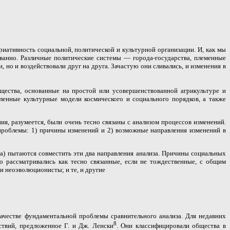
ативность социальной, политической и культурной организации. И, как мы
ованно. Различные политические системы — города-государства, племенные
 но и воздействовали друг на друга. Зачастую они сливались, и изменения в
бщества, основанные на простой или усовершенствованной агрикультуре и
сленные культурные модели космического и социального порядков, а также
ия, разумеется, были очень тесно связаны с анализом процессов изменений.
проблемы: 1) причины изменений и 2) возможные направления изменений в
) пытаются совместить эти два направления анализа. Причины социальных
о рассматривались как тесно связанные, если не тождественные, с общим
и неоэволюционисты; и те, и другие
ачестве фундаментальной проблемы сравнительного анализа. Для недавних
8
ствий, предложенное Г. и Дж. Ленски
. Они классифицировали общества в