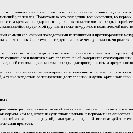
ов и создания относительно автономных институциональных подсистем и к
менений усиливался. Происходило это вследствие возникновения, во-первых,
месте с моделями солидарности первичных коллективов; во вторых, пробл
ладывавшейся внутри этой группы, а также между нею и политической власть
ватыми самыми серьезными последствиями конфликтами и противоречиями межд
ны, и политической системой — с другой, а также между различными родствен
жно, легче всего проследить в символике политической власти и авторитета,
 социального и политического протеста, в ней содержится сфокусированный 
ание ролей с такими ориентациями, которые распространялись за пределы ос
для всех этих обществ международных отношений и систем, постепенным
, а также вследствие возникновения долгосрочных и лучше организованных
твах
разованию рассматриваемых нами обществ наиболее явно проявляются в возник
кой борьбы, чем тот, который существовал раньше
,
в первобытных обществах. 
енных образований — с другой, выглядит упрощенной, все-таки действител
иентации протеста.
 автономных и длительных восстаний и движений протеста. Организаторами т