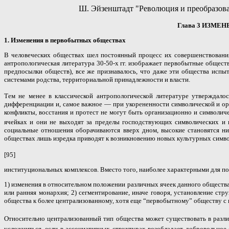
Ш. Эйзенштадт "Революция и преобразова
Глава 3 ИЗМЕ
1. Изменения в первобытных обществах
В человеческих обществах шел постоянный процесс их совершенствования
антропологическая литература 30-50-х гг. изображает первобытные общест
предпосылки обществ), все же признавалось, что даже эти общества исп
системами родства, территориальной принадлежности и власти.
Тем не менее в классической антропологической литературе утверждало
дифференциации и, самое важное — при укорененности символической и ор
конфликты, восстания и протест не могут быть организационно и символ
ячейках и они не выходят за пределы господствующих символических и
социальные отношения оборачиваются вверх дном, высокие становятся низ
обществах лишь изредка приводят к возникновению новых культурных симво
[95]
институциональных комплексов. Вместо того, наиболее характерными для п
1) изменения в относительном положении различных ячеек данного общества
или ранняя монархия; 2) сегментирование, иначе говоря, установление ст
общества к более централизованному, хотя еще “первобытному” обществу с
Относительно централизованный тип общества может существовать в разл
усложниться, если в ассоциативных структурах возобладает добровольное