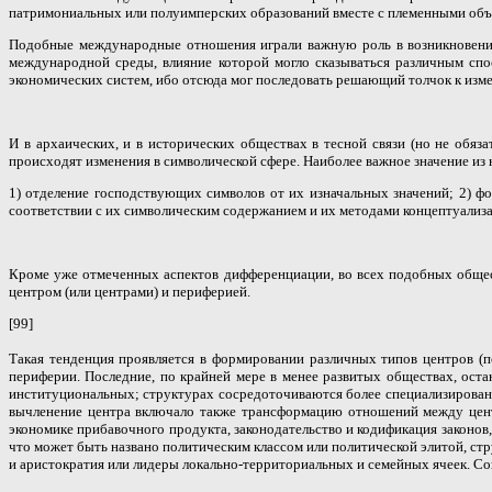
патримониальных или полуимперских образований вместе с племенными объе
Подобные международные отношения играли важную роль в возникновении 
международной среды, влияние которой могло сказываться различным спо
экономических систем, ибо отсюда мог последовать решающий толчок к изм
И в архаических, и в исторических обществах в тесной связи (но не обя
происходят изменения в символической сфере. Наиболее важное значение из
1) отделение господствующих символов от их изначальных значений; 2) ф
соответствии с их символическим содержанием и их методами концептуализа
Кроме уже отмеченных аспектов дифференциации, во всех подобных общест
центром (или центрами) и периферией.
[99]
Такая тенденция проявляется в формировании различных типов центров (п
периферии. Последние, по крайней мере в менее развитых обществах, ост
институциональных; структурах сосредоточиваются более специализирован
вычленение центра включало также трансформацию отношений между центр
экономике прибавочного продукта, законодательство и кодификация законов
что может быть названо политическим классом или политической элитой, стр
и аристократия или лидеры локально-территориальных и семейных ячеек. С