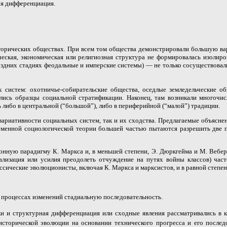
ая дифференциация.
торических обществах. При всем том общества демонстрировали большую вари
ческая, экономическая или религиозная структура не формировалась изолир
поздних стадиях феодальные и имперские системы) — не только сосуществовали,
 систем: охотничье-собирательские общества, оседлые земледельческие о
ались образцы социальной стратификации. Наконец, там возникали многочи
 либо в центральной (“большой”), либо в периферийной (“малой”) традиции.
ариативности социальных систем, так и их сходства. Предлагаемые объяснен
еменной социологической теории большей частью пытаются разрешить две 
нную парадигму К. Маркса и, в меньшей степени, Э. Дюркгейма и М. Вебера
лизация или усилия преодолеть отчуждение на путях войны классов) част
сические эволюционисты, включая К. Маркса и марксистов, и в равной степен
 процессах изменений стадиальную последовательность.
и и структурная дифференциация или сходные явления рассматривались в к
сторической эволюции на основании технического прогресса и его послед