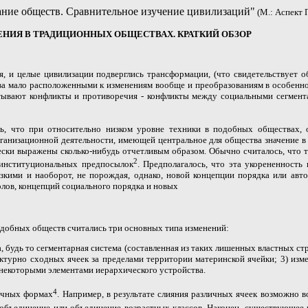
ние обществ. Сравнительное изучение цивилизаций"
(М.: Аспект П
НЕНИЯ В ТРАДИЦИОННЫХ ОБЩЕСТВАХ. КРАТКИЙ ОБЗОР
, и целые цивилизации подверглись трансформации, (что свидетельствует о
ва мало расположенными к изменениям вообще и преобразованиям в особенно
ытывают конфликты и противоречия - конфликты между социальными сегмен
сь, что при относительно низком уровне техники в подобных обществах, 
ганизационной деятельности, имеющей центральное для общества значение в 
ически выражены сколько-нибудь отчетливым образом. Обычно считалось, чт
2
 институциональных предпосылок
. Предполагалось, что эта укорененность
кими и наоборот, не порождая, однако, новой концепции порядка или авто
лов, концепций социального порядка и новых
одобных обществ считались три основных типа изменений:
, будь то сегментарная система (составленная из таких лишенных властных ст
руктурно сходных ячеек за пределами территории материнской ячейки; 3) изм
 некоторыми элементами иерархического устройства.
4
ичных формах
. Например, в результате слияния различных ячеек возможно 
 объединение или объединение возрастных классов. Наконец, существующее к