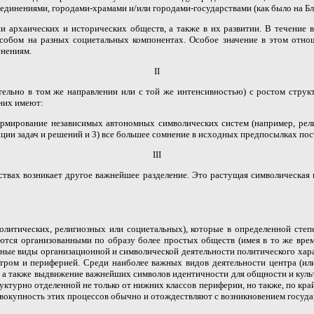
динениями, городами-храмами и/или городами-государствами (как было на Б
архаических и исторических обществ, а также в их развитии. В течение вс
собом на разных социетальных компонентах. Особое значение в этом отно
енениям.
II
зательно в том же направлении или с той же интенсивностью) с ростом стр
 них имеют:
ормирование независимых автономных символических систем (например, рел
ции задач и решений и 3) все большее сомнение в исходных предпосылках пос
III
вах возникает другое важнейшее разделение. Это растущая символическая 
олитических, религиозных или социетальных), которые в определенной сте
аются организованными по образу более простых обществ (имея в то же вре
ные виды организационной и символической деятельности политического хара
ом и периферией. Среди наиболее важных видов деятельности центра (или 
, а также выдвижение важнейших символов идентичности для общности и культ
уктурно отделенной не только от нижних классов периферии, но также, по кр
овокупность этих
процессов обычно и отождествляют с возникновением госуда