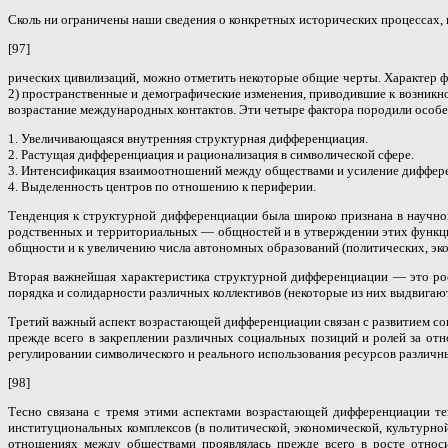
Сколь ни ограничены наши сведения о конкретных исторических процессах,
[97]
рических цивилизаций, можно отметить некоторые общие черты. Характер ф
2) пространственные и демографические изменения, приводившие к возникно
возрастание международных контактов. Эти четыре фактора породили особ
1. Увеличивающаяся внутренняя структурная дифференциация.
2. Растущая дифференциация и рационализация в символической сфере.
3. Интенсификация взаимоотношений между обществами и усиление диффер
4. Выделенность центров по отношению к периферии.
Тенденция к структурной дифференциации была широко признана в научно
родственных и территориальных — общностей и в утверждении этих функций
общности и к увеличению числа автономных образований (политических, эк
Вторая важнейшая характеристика структурной дифференциации — это рост
порядка и солидарности различных коллективов (некоторые из них выдвигают
Третий важный аспект возрастающей дифференциации связан с развитием соц
прежде всего в закреплении различных социальных позиций и ролей за отн
регулировании символического и реального использования ресурсов различн
[98]
Тесно связана с тремя этими аспектами возрастающей дифференциации те
институциональных комплексов (в политической, экономической, культурн
отношениях между обществами проявлялась прежде всего в росте отно