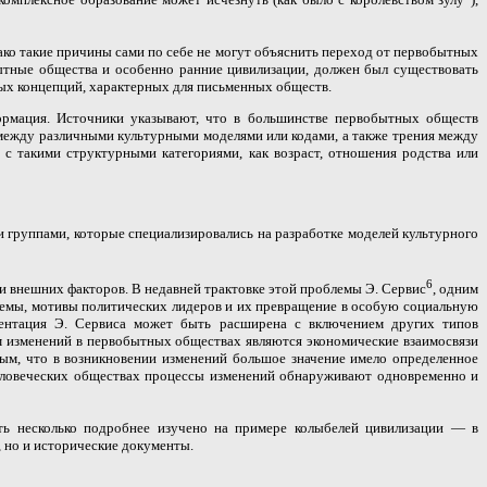
ако такие причины сами по себе не могут объяснить переход от первобытных
ытные общества и особенно ранние цивилизации, должен был существовать
ных концепций, характерных для письменных обществ.
ормация. Источники указывают, что в большинстве первобытных обществ
 между различными культурными моделями или кодами, а также трения между
 такими структурными категориями, как возраст, отношения родства или
 группами, которые специализировались на разработке моделей культурного
6
ли внешних факторов. В недавней трактовке этой проблемы Э. Сервис
, одним
темы, мотивы политических лидеров и их превращение в особую социальную
ентация Э. Сервиса может быть расширена с включением других типов
ем изменений в первобытных обществах являются экономические взаимосвязи
ым, что в возникновении изменений большое значение имело определенное
человеческих обществах процессы изменений обнаруживают одновременно и
ь несколько подробнее изучено на примере колыбелей цивилизации — в
 но и исторические документы.