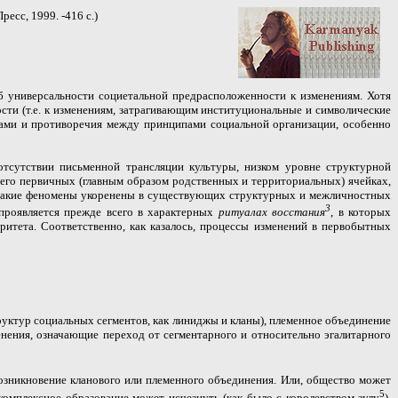
ресс, 1999. -416 с.)
б универсальности социетальной предрасположенности к изменениям. Хотя
сти (т.е. к изменениям, затрагивающим институциональные и символические
тами и противоречия между принципами социальной организации, особенно
отсутствии письменной трансляции культуры, низком уровне структурной
его первичных (главным образом родственных и территориальных) ячейках,
о такие феномены укоренены в существующих структурных и межличностных
3
 проявляется прежде всего в характерных
ритуалах восстания
, в которых
ритета. Соответственно, как казалось, процессы изменений в первобытных
руктур социальных сегментов, как линиджы и кланы), племенное объединение
енения, означающие переход от сегментарного и относительно эгалитарного
возникновение кланового или племенного объединения. Или, общество может
5
омплексное образование может исчезнуть (как было с королевством зулу
),