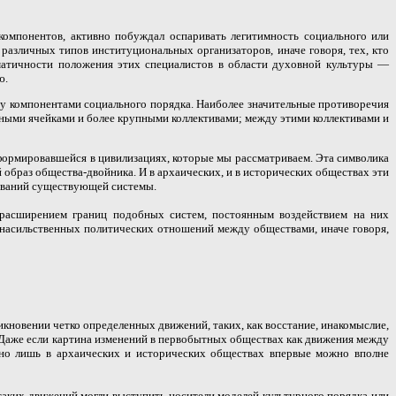
омпонентов, активно побуждал оспаривать легитимность социального или
 различных типов институциональных организаторов, иначе говоря, тех, кто
ематичности положения этих специалистов в области духовной культуры —
ю.
у компонентами социального порядка. Наиболее значительные противоречия
ными ячейками и более крупными коллективами; между этими коллективами и
 формировавшейся в цивилизациях, которые мы рассматриваем. Эта символика
образ общества-двойника. И в архаических, и в исторических обществах эти
нований существующей системы.
 расширением границ подобных систем, постоянным воздействием на них
насильственных политических отношений между обществами, иначе говоря,
новении четко определенных движений, таких, как восстание, инакомыслие,
Даже если картина изменений в первобытных обществах как движения между
ьно лишь в архаических и исторических обществах впервые можно вполне
аких движений могли выступить носители моделей культурного порядка или