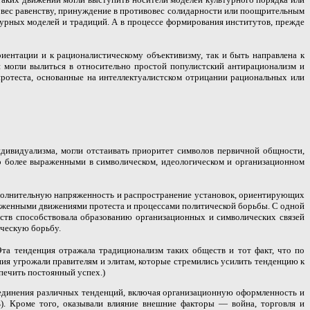
вес равенству, принуждение в противовес солидарности или поощрительным
турных моделей и традиций. А в процессе формирования институтов, прежде
ентации и к рационалистическому объективизму, так и быть направлена к
 могли вылиться в относительно простой популистский антирационализм и
протеста, основанные на интеллектуалистском отрицании рациональных или
ндивидуализма, могли отстаивать приоритет символов первичной общности,
о более выраженными в символическом, идеологическом и организационном
дополнительную напряженность и распространение установок, ориентирующих
аженными движениями протеста и процессами политической борьбы. С одной
ств способствовала образованию организационных и символических связей
ическую борьбу.
та тенденция отражала традиционализм таких обществ и тот факт, что по
ния угрожали правителям и элитам, которые стремились усилить тенденцию к
спечить постоянный успех.)
оединения различных тенденций, включая организационную оформленность и
ь). Кроме того, оказывали влияние внешние факторы — война, торговля и