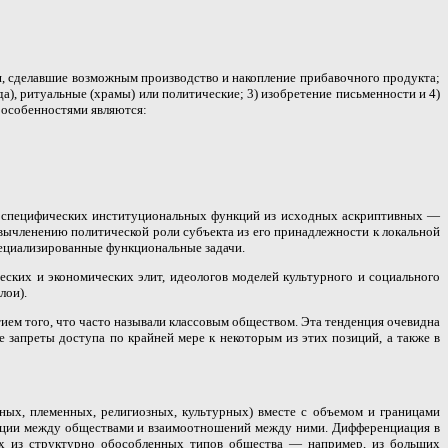
я, сделавшие возможным производство и накопление прибавочного продукта;
), ритуальные (храмы) или политические; 3) изобретение письменности и 4)
 особенностями являются:
ти специфических институциональных функций из исходных аскриптивных —
вычленению политической роли субъекта из его принадлежности к локальной
пециализированные функциональные задачи.
ских и экономических элит, идеологов моделей культурного и социального
лои).
ием того, что часто называли классовым обществом. Эта тенденция очевидна
 запреты доступа по крайней мере к некоторым из этих позиций, а также в
ных, племенных, религиозных, культурных) вместе с объемом и границами
циации между обществами и взаимоотношений между ними. Дифференциация в
х из структурно обособленных типов общества — например, из больших