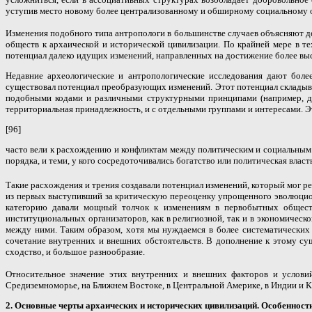
уступив место новому более централизованному и обширному социальному 
Изменения подобного типа антропологи в большинстве случаев объясняют де
обществ к архаической и исторической цивилизации. По крайней мере в 
потенциал далеко идущих изменений, направленных на достижение более вы
Недавние археологические и антропологические исследования дают бол
существовал потенциал преобразующих изменений. Этот потенциал складыва
подобными кодами и различными структурными принципами (например, до
территориальная принадлежность, и с отдельными группами и интересами. Э
[96]
часто вели к расхождению и конфликтам между политическим и социальным 
порядка, и теми, у кого сосредоточивались богатство или политическая власт
Такие расхождения и трения создавали потенциал изменений, который мог р
из первых выступивший за критическую переоценку упрощенного эволюцион
категорию давали мощный толчок к изменениям в первобытных общест
институциональных организаторов, как в религиозной, так и в экономичес
между ними. Таким образом, хотя мы нуждаемся в более систематических
сочетание внутренних и внешних обстоятельств. В дополнение к этому с
сходство, и большое разнообразие.
Относительное значение этих внутренних и внешних факторов и услов
Средиземноморье, на Ближнем Востоке, в Центральной Америке, в Индии и К
2. Основные черты архаических и исторических цивилизаций. Особеннос