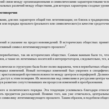
ний связи между организационными и символическими характеристиками чело
нальных различий между обществами, для которых характерны сходные уров
ротиворечия
ами, для них характерен общий тип легитимизации; он близок к традиционны
 или порядка прошлого (реального или символического) в качестве средоточия
ений и указание на предел нововведений. В исторических обществах приняти
7
 главный
символ легитимизирующего прошлого
.
в первобытных, так ив исторических обществах. Самым важным было то, что
ов, а также
их
легитимных носителей и интерпретаторов, следовательно, тех,
олически и структурно была более полно выражена, чем в первобытных общест
енциал изменений. Новый потенциал изменений был укоренен в специфичес
 кристаллизацией противоположности между центром и периферией. Должнос
доступ к этим позициям. Их монополия над символами и ресурсами центра ча
твуя развитию сопутствовавших им процессов изменений и преобразования.
ого и политического порядка. Эта тенденция усиливалась благодаря относ
тать предметом расхождений. Помимо того, как уже отмечалось, центральн
юю символику легитимизирующего прошлого. Таким образом, в подобном общес