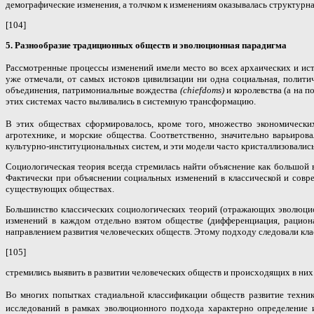
демографические изменения, а толчком к изменениям оказывалась структурн
[104]
5. Разнообразие традиционных обществ и эволюционная парадигма
Рассмотренные процессы изменений имели место во всех архаических и ис
уже отмечали, от самых истоков цивилизации ни одна социальная, полити
объединения, патримониальные вождества
(chiefdoms)
и королевства (а на 
этих системах часто выливались в системную трансформацию.
В этих обществах сформировалось, кроме того, множество экономических
агротехнике, и морские общества. Соответственно, значительно варьиров
культурно-институциональных систем, и эти модели часто кристаллизовались
Социологическая теория всегда стремилась найти объяснение как большой в
Фактически при объяснении социальных изменений в классической и совр
существующих обществах.
Большинство классических социологических теорий (отражающих эволюцио
изменений в каждом отдельно взятом обществе (дифференциация, рациона
направлением развития человеческих обществ. Этому подходу следовали клас
[105]
стремились выявить в развитии человеческих обществ и происходящих в них
Во многих попытках стадиальной классификации обществ развитие техник
исследований в рамках эволюционного подхода характерно определение и