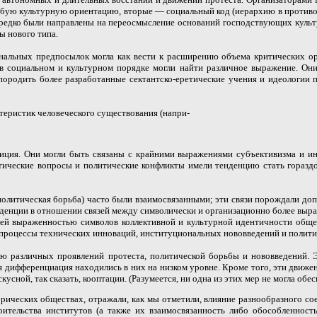
обую культурную ориентацию, вторые — социальный код (иерархию в противо
 нередко были направлены на переосмысление оснований господствующих куль
ы нового типа.
альных предпосылок могла как вести к расширению объема критических ори
в социальном и культурном порядке могли найти различное выражение. Они
ородить более разработанные сектантско-еретические учения и идеологии 
теристик человеческого существования (напри-
диция. Они могли быть связаны с крайними выражениями субъективизма и и
итические вопросы и политические конфликты имели тенденцию стать горазд
 политическая борьба) часто были взаимосвязанными; эти связи порождали 
нденции в отношении связей между символически и организационно более выр
ей выраженностью символов коллективной и культурной идентичности обще
 процессы технических инноваций, институциональных нововведений и полит
ю различных проявлений протеста, политической борьбы и нововведений. Э
 дифференциация находились в них на низком уровне. Кроме того, эти движе
сной, так сказать, кооптации. (Разумеется, ни одна из этих мер не могла обе
орических обществах, отражали, как мы отметили, влияние разнообразного с
ительства институтов (а также их взаимосвязанность либо обособленност