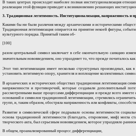
В таких центрах происходит наиболее полная институционализация отноше
реализации этой функции приводит к возникновению решающих институцио
3. Традиционная легитимность. Институционализация, напряженность и п
Какими бы ни были различия между архаическими и историческими обществ
Традиционная легитимизация опирается на принятие некоей фигуры, события
культурного порядка. Принятый таким об-
[100]
разом центральный символ заключает в себе окончательную санкцию измен
значительным нововведением, оно упраздняет то, что прежде почиталось как
Этот тип легитимизации имеет несколько структурных производных, как 
установить легитимную опору, хранителя и воплощение коллективных символ
В архаических и исторических обществах традиционная легитимизация симв
напряженности и противоречий, которые создавали дополнительный пот
рассмотренными выше процессами дифференциации и прежде всего имеете с
оснований и символов традиционной легитимизации, стремились ограничить 
групп, и, таким образом, обостряла напряженность или конфликты, способс
Развитие в символической сфере подрывало основы легитимности социальн
основа традиционной легитимности (благодать, откровение, миф) могла с
творческого акта, был серьезным нововведением, которое упраздняло ранн
В общем, проанализированный процесс дифференциации,