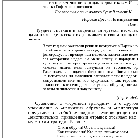
на тетю с тем многоговорящим видом, с каким Иоас,
только Гофолию, произносит:
1
—
Благополучъе злых волною бурной смоет
К
Марсель Пруст.
По направлени
(Пер.
Труднее опознать и выделить интертекст нескольк
цами ниже, где рассказчик упоминает о своем прощани
ником:
В тот год мои родители решили вернуться в Париж нес
ше обычного и в день отъезда, утром, собрались по
фо­тографу, но, прежде чем повести, завили мне воло
раз осторожно надели на меня шляпу и нарядили 
курточку, а некоторое время спустя моя мать после д
наконец нашла меня плачущим на тропинке, и
Таксонвиля: я про­щался с боярышником, обнимая колю
не испытывая ни малейшей благодарности к недрог
выпустившей мне на лоб кудряшки, я, как героин
принцесса, которую да­вят ненужные обручи, топтал
головы папильотки и но­
вую шляпу.
(Пер. Н. Люб
Сравнение с «героиней трагедии», а с друго
упомина­ние о «ненужных обручах» и «недрогнув
представляют со­бой очевидные реминисценции и
Действительно, приве­денный отрывок отсылает нас 
му стихам трагедии Расина:
О, эти обручи! О, эти покрывала!
Как тяжелы они! Кто, в прилежанье злом,
Собрал мне волосы, их завязал узлом