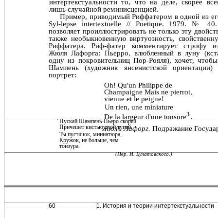
интертекстуальности то, что на деле, скорее все
лишь случайной реминисценцией.
Пример, приводимый Риффатером в одной из его
Syl-lepse intertextuelle // Poetique. 1979. № 4
позволяет про­иллюстрировать не только эту двойст
также необык­новенную виртуозность, свойственн
Риффатера. Риф-фатер комментирует строфу и
Жюля Лафорга: Пьерро, влюбленный в луну (кста
одну из покровительниц Пор-Рояля), хочет, чтоб
Шампень (художник янсенистской ориентации) 
портрет:
Oh! Qu'un Philippe de
Champaigne Mais ne pierrot,
vienne et le peigne!
Un rien, une miniature
3
De la largeur d'une tonsure
'.
' Пускай Шампень-Пьеро скорей
Причешет кистью твой тупей.
Жюлъ Лафорг.
Подражание Государ
Ты пустячок, миниатюра,
Кружок, не больше, чем
тонзура.
(Пер. И. Булатовского.)
60
1. История и теории интертекстуальности