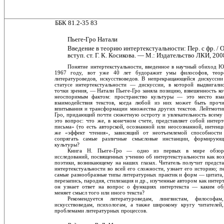
ББК 81.2-35 83
Пьеге-Гро Натали
Введение в теорию интертекстуальности: Пер. с фр. / О
вступ. ст. Г. К. Косикова. — М.: Издательство ЛКИ, 200
Понятие интертекстуальности, введенное в научный обиход Ю
1967 году, вот уже 40 лет будоражит умы философов, теоре
литературоведов, искусствоведов. В непрекращающейся дискуссии
статусе интертекстуаль­ности — дискуссии, в которой выдвигали
точки зрения, — Натали Пьеге-Гро заняла позицию, взвешенность к
неоспоримым фактом: пространство культуры — это место вза
взаимодействия текстов, когда любой из них может быть проч
впитывания и трансформации множества других текстов. Лейтмотив
Гро, придающий почти сюжетную остроту и увлекательность всему
это вопрос: что же, в конечном счете, представляет собой интер
письма» (то есть авторской, осознанной или неосознанной, интенц
же «эффект чтения», зависящий от неотъемлемой способности
сопрягать самые различные смысловые инстанции, формирующ
культу­ры?
Книга Н. Пьеге-Гро — одно из первых в мире обзорно
исследований, посвященных учению об интертекстуальности как во
поэтики, возникаю­щему на наших глазах. Читатель получит предст
интертекстуальности во всей его сложности, узнает его историю; 
самые разнообразные типы литературных практик и форм — цитата, 
перезапись, пародия, стилизация и др., изученные автором как интер
он узнает ответ на вопрос о функциях интертекста — каким об
меняет смысл того или иного текста?
Рекомендуется литературоведам, лингвистам, философам,
искусство­ведам, психологам, а также широкому кругу читателей
проблемами лите­ратурных процессов.