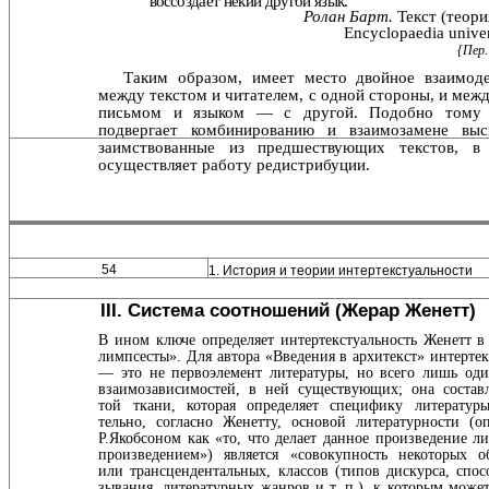
воссо­
здает некий другой язык.
Ролан Барт.
Текст (теория
Encyclopaedia univer
{Пер.
Таким образом, имеет место двойное взаимод
между текстом и читателем, с одной стороны, и межд
письмом и языком — с другой. Подобно тому 
подвергает комбини­рованию и взаимозамене выск
заимствованные из предше­ствующих текстов, в
осуществляет работу редистрибуции.
54
1. История и теории интертекстуальности
III. Система соотношений (Жерар Женетт)
В ином ключе определяет интертекстуальность Женетт в
лимпсесты». Для автора «Введения в архитекст» интертекс
— это не первоэлемент литературы, но всего лишь оди
взаимозависимостей, в ней существующих; она составл
той ткани, которая определяет специфику литературы
тельно, согласно Женетту, основой литературности (о
Р.Якобсоном как «то, что делает данное произведение л
произведением») является «совокупность некоторых о
или трансцендентальных, классов (типов дискурса, спос
зывания, литературных жанров и т. п.), к которым может