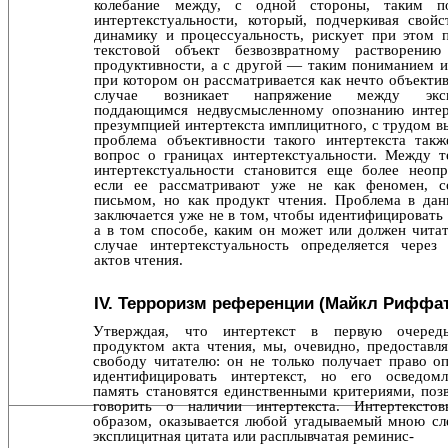
колебание между, с одной стороны, таким по
интертекстуальности, который, подчеркивая свой
динамику и процессуальность, рискует при этом 
тексто­вой объект безвозвратному растворени
продуктивности, а с другой — таким пониманием и
при котором он рас­сматривается как нечто объектив
случае возникает напря­жение между эксп
поддающимся недвусмысленному опо­знанию интер
презумпцией интертекста имплицитного, с трудом в
проблема объективности такого интертек­ста так
вопрос о границах интертекстуальности. Между т
интертекстуальности становится еще более неопр
если ее рассматривают уже не как феномен, с
письмом, но как продукт чтения. Проблема в дан
заклю­чается уже не в том, чтобы идентифицировать 
а в том способе, каким он может или должен читат
случае интер­текстуальность определяется через
актов чтения.
IV. Терроризм референции (Майкл Риффа
Утверждая, что интертекст в первую очередь
продуктом акта чтения, мы, очевидно, предоставл
свободу читате­лю: он не только получает право о
идентифицировать интертекст, но его осведом
память становятся единствен­ными критериями, по
говорить о наличии интертекста. Интертексто
образом, оказывается любой угадываемый мною сле
эксплицитная цитата или расплывчатая реминис-