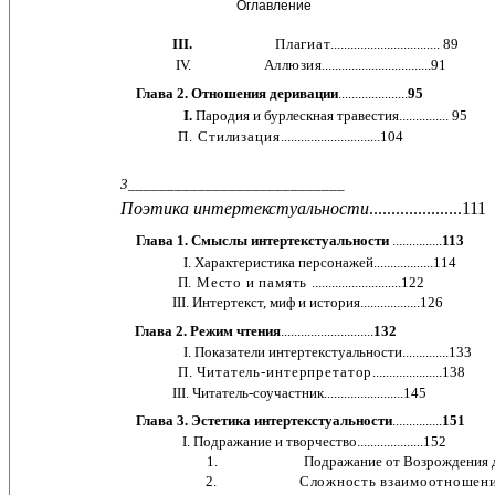
Оглавление
III.
Плагиат
................................. 89
IV.
Аллюзия
.................................91
Глава 2. Отношения деривации
.....................
95
I.
Пародия и бурлескная травестия............... 95
П. Стилизация
..............................104
3
____________________________
Поэтика интертекстуальности
.....................111
Глава 1. Смыслы интертекстуальности
...............
113
I. Характеристика персонажей..................114
П. Место и память
...........................122
III. Интертекст, миф и история..................126
Глава 2. Режим чтения
............................
132
I. Показатели интертекстуальности..............133
П. Читатель-интерпретатор
.....................138
III. Читатель-соучастник........................145
Глава 3. Эстетика интертекстуальности
...............
151
I. Подражание и творчество....................152
1. Подражание от Возрождения до ро
2.
Сложность взаимоотношен