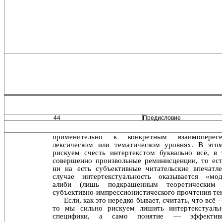
44
Предисловие
применительно к конкретным взаимоперес
лексическом или тематическом уровнях. В это
рискуем счесть ин­тертекстом буквально всё, в
совершенно произвольные реминисценции, то ес
ни на есть субъективные чита­тельские впечатл
случае интертекстуальность оказыва­ется «мо
алиби (лишь подкрашенным теоретическим 
субъективно-импрессионистического прочтения тек
Если, как это нередко бывает, считать, что всё 
то мы сильно рискуем лишить интертекстуальн
специфи­ки, а само понятие — эффектив