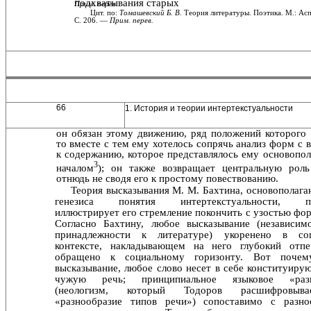
подхватывания старых
Прим. перев.
Цит. по:
Томашевский Б. В.
Теория литературы. Поэтика. М.: Асп
С. 206. —
Прим. перев.
66
1. История и теории интертекстуальности
он обязан этому движению, ряд положений которого 
то вместе с тем ему хотелось сопрячь анализ форм с 
к содер­жанию, которое представлялось ему основоп
3
началом
); он также возвращает центральную роль
отнюдь не сводя его к простому повествованию.
Теория высказывания М. М. Бахтина, основополаг
ге­незиса понятия интертекстуальности, пр
иллюстрирует его стремление покончить с узостью фо
Согласно Бахтину, любое высказывание (независим
принадлежности к лите­ратуре) укоренено в со
контексте, накладывающем на не­го глубокий отпе
обращено к социальному горизонту. Вот почем
высказывание, любое слово несет в себе конституи­р
чужую речь; принципиальное языковое «разн
(неологизм, который Тодоров расшифровыв
«разнообразие типов речи») сопоставимо с разно