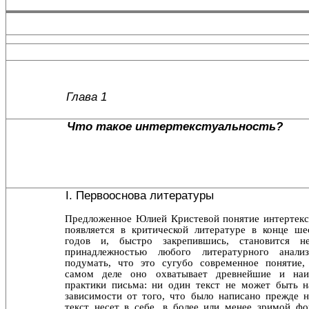
Глава 1
Что такое интертекстуальность?
I. Первооснова литературы
Предложенное Юлией Кристевой понятие интертекс
по­является в критической литературе в конце ше
годов и, быстро закрепившись, становится н
принадлежностью любого литературного анали
подумать, что это сугубо со­временное понятие,
самом деле оно охватывает древней­шие и на
практики письма: ни один текст не может быть н
зависимости от того, что было написано прежде н
текст несет в себе, в более или менее зримой фо