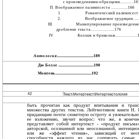
с произведениями-образцами
...............1
П. Воображаемое палимпсеста
..................166
1.
Романтический палимпсест
2.
Воображаемое эрудиции
.....
III.
Манипулирование произведение
дробление текста
..........................176
IV.
Коллаж и бриколаж
......................
Антология
.......................................189
Дю Белле
......................................190
Монтень
.......................................192
42
Текст/Интертекст/Интертекстология
быть прочитан как продукт впитывания и тран
множе­ства других текстов. Лейтмотивом книги Н. 
придающим почти сюжетную остроту и увлекательно
ее изложению, звучит вопрос: что же, в конечн
представляет собой ин­тертекст - «продукт письма
авторской, осознанной или неосознанной, интенцио
или же «эффект чтения», за­висящий от неот
способности каждого из нас сопрягать самые 