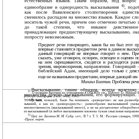
естественных языков. Таким образом, под вопрос 
4)
единообразие и однородность высказывания
, подо
как после Вавилонского столпотво­рения единст
сменилось распадом на множество языков. Каждое сл
носитель чужой речи, причем оно отмечено печатью 
до такой степени, что никакое девственное 
принадлежащее предшествующему высказыванию, ока
попросту невозможным.
Предмет речи говорящего, каков бы ни был этот пр
впер­вые становится предметом речи в данном высказ
данный
говорящий не впервые говорит о нем. Пре
сказать, уже
оговорен, оспорен, освещен и оценен по
на нем скрещива­
ются, сходятся и расходятся раз
зрения, мировоззрения,
направления. Говорящий 
библейский Адам, имеющий дело
только с девс
еще не названными предметами, впервые
дающий им 
Михаил Бахтин.
Проблема реч
Высказывание, таким образом, всегда вплетено
3>
О позиции Бахтина по отношению к ОПОЯЗу см.:
Todorov Tz.
Mikhail B
множе­ства других высказываний, его формирующих.
principe dialogique. Paris: Seuil, 1981.
тому как
Точнее, пожалуй, было бы понимать «разноречие» не как
разнооб
зываний, а как их «разнородность»: разнообразие высказываний указ
множественность (высказываний много), а не на
расщепление однороднос
из высказываний (в любое высказывание вложена чужая смысловая направлен
5)
Цит. по:
Бахтин М. М.
Собр. соч.: В 7 т. Т. 5. М.: Русские словари, 1996
-
Прим. перев.