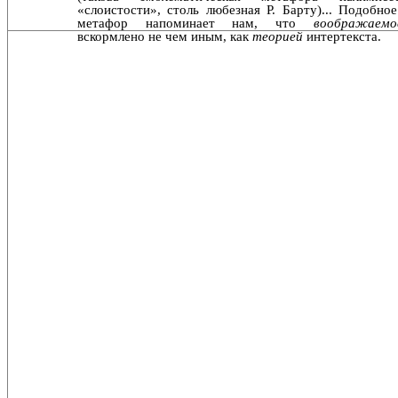
«слоистости», столь любезная Р. Барту)... Подобное
метафор напоминает нам, что
воображае
вскормлено не чем иным, как
теорией
интертекста.