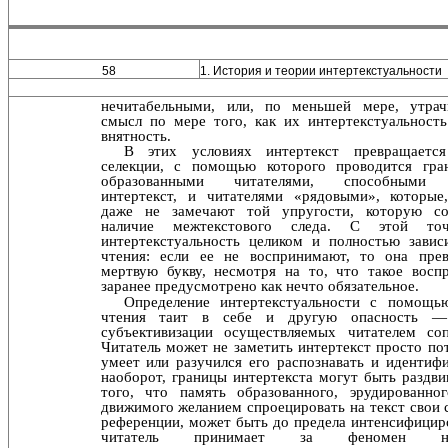
58
1. История и теории интертекстуальности
нечитабельными, или, по меньшей мере, утрач
смысл по мере того, как их интертекстуальность
внятность.
В этих условиях интертекст превращаетс
селекции, с помощью которого проводится гра
образованными чи­тателями, способными 
интертекст, и читателями «рядо­выми», которые
даже не замечают той упругости, кото­рую со
наличие межтекстового следа. С этой то
интертекстуальность целиком и полностью завис
чтения: если ее не воспринимают, то она пре
мертвую букву, не­смотря на то, что такое восп
заранее предусмотрено как нечто обязательное.
Определение интертекстуальности с помощь
чте­ния таит в себе и другую опасность —
субъективизации осуществляемых читателем соп
Читатель может не заме­тить интертекст просто по
умеет или разучился его рас­познавать и идентиф
наоборот, границы интертекста могут быть раздви
того, что память образованного, эруди­рованног
движимого желанием спроецировать на текст свои 
референции, может быть до предела интенси­фицир
читатель принимает за феномен нео