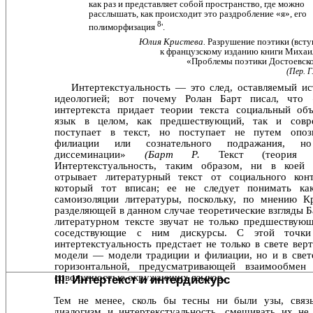
как раз и представляет собой пространство, где можно
расслышать, как происходит это раздробление «я», его
8
полиморфизация
'.
Юлия Кристева.
Разрушение поэтики (вступ
к французскому изданию книги Михаи
«Проблемы поэтики Достоевско
(Пер. Г
Интертекстуальность — это след, оставляемый ис
идео­логией; вот почему Ролан Барт писал, что 
интертекста придает теории текста социальный объ
язык в целом, как предшествующий, так и совр
поступает в текст, но посту­пает не путем опоз
филиации или сознательного подра­жания, н
диссеминации»
(Барт Р.
Текст (теория т
Интертекстуальность, таким образом, ни в коей
отрывает литературный текст от социального конт
который тот впи­сан; ее не следует понимать ка
самоизоляции литературы, поскольку, по мнению Кр
разделяющей в данном случае тео­ретические взгляды Б
литературном тексте звучат не только предшествующ
соседствующие с ним дискурсы. С этой точки 
интертекстуальность предстает не только в свете верт
модели — модели традиции и филиации, но и в свет
горизонтальной, предусматривающей взаимообмен
совокуп­ностью окружающих языков.
III. Интертекст и интердискурс
Тем не менее, сколь бы тесны ни были узы, свя
диалогизм и интертекстуальность, смешивать их не 