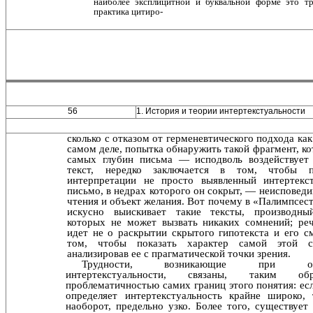
наиболее экс­плицитной и буквальной форме это т
практика цитиро-
56
1. История и теории интертекстуальности
сколько с отказом от герменевтического подхода как 
са­мом деле, попытка обнаружить такой фрагмент, к
самых глубин письма — исподволь воздействует
текст, нередко заключается в том, чтобы п
интерпретации не просто выявленный интертекс
письмо, в недрах которого он со­крыт, — неисповед
чтения и объект желания. Вот по­чему в «Палимпсес
искусно выискивает такие тексты, производны
которых не может вызвать никаких сомне­ний; ре
идет не о раскрытии скрытого гипотекста и его с
том, чтобы показать характер самой этой с
анализировав ее с прагматической точки зрения.
Трудности, возникающие при опр
интертекстуально­сти, связаны, таким о
проблематичностью самих границ этого понятия: ес
определяет интертекстуальность край­не широко,
наоборот, предельно узко. Более того, суще­ствует