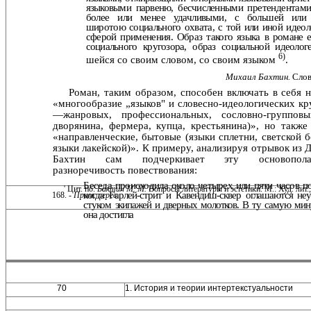
языковыми парвеню, бесчисленными
претендентами
более или менее удачливыми, с большей
или
широтою социального охвата, с той или иной идео­л
сферой применения. Образ такого языка в романе 
социального кругозора, образ социальной идеологе
6)
шейся со своим словом, со своим языком
.
Михаил Бахтин.
Слов
Роман, таким образом, способен включать в себя н
«мно­гообразие „языков" и словесно-идеологических кр
—жанро­вых, профессиональных, сословно-группов
дворянина, фер­мера, купца, крестьянина)», но также
«направленческие, бытовые (языки сплетни, светской б
языки лакейской)». К примеру, анализируя отрывок из 
Бахтин сам подчерки­вает эту основопола
разноречивость повествования:
Беседа происходила около четырех или пяти часов п
' Цит. по:
Бахтин М. М.
Вопросы литературы и эстетики. М.: Худ. лит.,
ко­
гда Гарлей-стрит и Кавендиш-сквер оглашаются н
168. -
Прим. перев.
стуком
экипажей и дверных молотков. В ту самую мину
она достигла
70
1. История и теории интертекстуальности