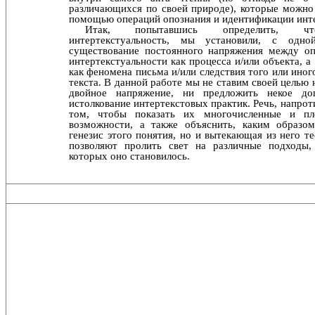
различающихся по своей природе), которые можно
помощью операций опознания и идентификации инте
Итак, попытавшись определить, ч
интертекстуальность, мы установили, с одно
существование постоянного на­пряжения между о
интертекстуальности как процесса и/или объекта, а
как феномена письма и/или следствия того или иног
текста. В данной работе мы не ставим сво­ей целью 
двойное напряжение, ни предложить некое дог
истолкование интертекстовых практик. Речь, напро­т
том, чтобы показать их многочисленные и пло
возможности, а также объяснить, каким образо
генезис этого понятия, но и вытекающая из него те
поз­воляют пролить свет на различные подходы
которых оно становилось.