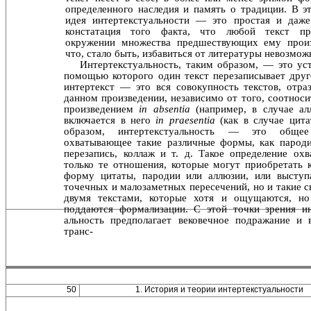
определенного наследия и память о традиции. В э
идея интертекстуальности — это простая и даже
констата­ция того факта, что любой текст п
окружении множества предшествующих ему прои
что, стало быть, избавиться от литературы невозмож
Интертекстуальность, таким образом, — это уст
по­мощью которого один текст перезаписывает друг
ин­тертекст — это вся совокупность текстов, отра
данном произведении, независимо от того, соотноси
произве­дением
in absentia
(например, в случае ал
включается в него
in praesentia
(как в случае цит
образом, интер­текстуальность — это общее
охватывающее такие различ­ные формы, как пародия
перезапись, коллаж и т. д. Такое определение охв
только те отношения, которые могут приобретать 
форму цитаты, пародии или аллюзии, или выступ
точечных и малозаметных пересечений, но и такие 
двумя текстами, которые хотя и ощущаются, но
поддаются формализации. С этой точки зрения ин
альность предполагает вековечное подражание и 
транс-
50
1. История и теории интертекстуальности