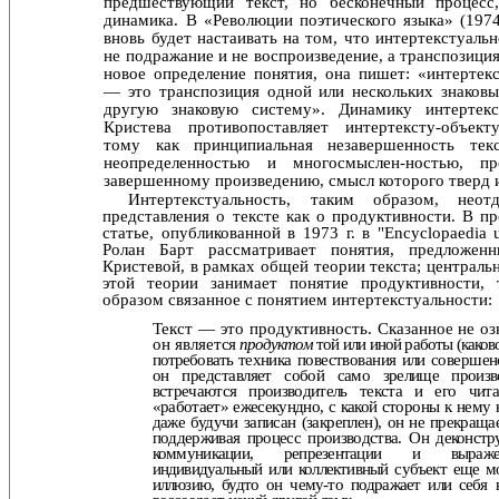
предшествующий текст, но бесконечный про­цесс,
динамика. В «Революции поэтического языка» (197
вновь будет настаивать на том, что интертекстуаль
не подражание и не воспроизведение, а транспозиция
новое определение понятия, она пишет: «интертек
— это транспозиция одной или нескольких знаковы
другую зна­ковую систему». Динамику интертекс
Кристева противо­поставляет интертексту-объект
тому как принципиальная незавершенность тек
неопределенностью и многосмыслен-ностью, пр
завершенному произведению, смысл которо­го тверд 
Интертекстуальность, таким образом, неот
представле­ния о тексте как о продуктивности. В п
статье, опубли­кованной в 1973 г. в "Encyclopaedia un
Ролан Барт рассмат­ривает понятия, предложен
Кристевой, в рамках общей теории текста; централь
этой теории занимает понятие продуктивности,
образом связанное с понятием интер­текстуальности:
Текст — это продуктивность. Сказанное не оз
он являет­
ся
продуктом
той или иной работы (каков
потребовать
техника повествования или совершенс
он представля­
ет собой само зрелище произво
встречаются производи­тель текста и его чита
«работает» ежесекундно, с какой
стороны к нему 
даже будучи записан (закреплен), он
не прекращае
поддерживая процесс производства. Он
деконстр
коммуникации, репрезентации и выр
индивидуальный или коллективный субъект еще м
иллюзию, будто он чему-то подражает или себя 