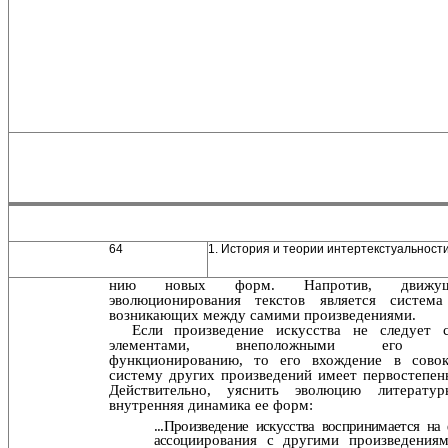
64
1. История и теории интертекстуальност
нию новых форм. Напротив, движу
эволюционирования текстов является система
возникающих между самими произведениями.
Если произведение искусства не следует 
элемен­тами, внеположными его вн
функционированию, то его вхождение в совок
систему других произведений имеет первостепенн
Действительно, уяснить эволюцию лите­ратур
внутренняя динамика ее форм:
...Произведение искусства воспринимается на
ассо­
циирования с другими произведениям