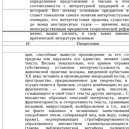
определенное представление о письме и чт
соотнесенности с литературной традицией и ли
историей. Вот почему основным предметом в
станет генеалогия самого понятия интертекстуальн
оче­видно, что интертекстовая практика существо
до конца шестидесятых годов — времени, когд
непосредственным предметом теоретической рефле
менее, важно уяснить, в силу каких именн
критической литературе возникло
46
Предисловие
ции, способные вывести произведение за его со
пределы или нарушить его единство, меняют сам
текста. Весьма показательно, что прямое отраже
собственных устано­вок интертекстуальность 
живописной практике коллажа, введенной кубистами
XX века: вставить в произведение инородный кусок, 
пространство, предназначенное для творчества, в 
осуществляется бриколаж, создать комбина­цию из р
фрагментов — именно такова цель писателя
созывающего в свой текст тексты других авторов... С
множество образных описаний интертекста, акце
фрагментарность и гетерогенность текста, сравнива
моза­икой, инкрустацией, калейдоскопом и т.п., на
на факте законных и незаконных заимствовани
уподобляют пчеле, собирающей мед, или вору, сов
кражу), подчеркивающих стратифицированност
образованного множеством взаимо­налагающихс
(такова эмблематическая метафора палимп­се