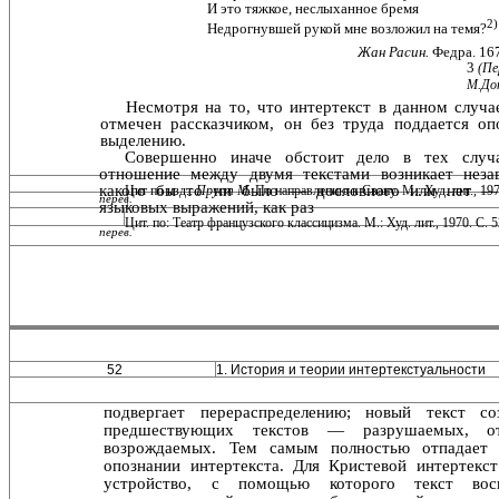
И это тяжкое, неслыханное бремя
2)
Недрогнувшей рукой мне возложил на темя?
Жан Расин.
Федра. 167
3
(Пе
М.Дон
Несмотря на то, что интертекст в данном случа
отме­чен рассказчиком, он без труда поддается о
выделению.
Совершенно иначе обстоит дело в тех случа
отношение между двумя текстами возникает неза
какого бы то ни бы­ло — дословного или нет —
Цит по изд.:
Пруст М.
По направлению к Свану. М.: Худ. лит., 19
перев.
языковых выражений, как раз
Цит. по: Театр французского классицизма. М.: Худ. лит., 1970. С.
перев.
52
1. История и теории интертекстуальности
подвергает перераспределению; новый текст со
предше­ствующих текстов — разрушаемых, от
возрождаемых. Тем самым полностью отпадает
опознании интертекста. Для Кристевой интертекс
устройство, с помощью которого текст восп