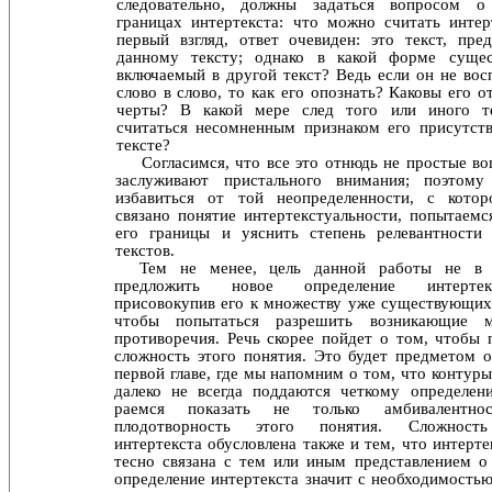
следовательно, должны задаться вопросом 
границах интертекста: что можно считать инте
первый взгляд, ответ очевиден: это текст, пр
данному тексту; однако в какой форме сущест
включаемый в другой текст? Ведь если он не восп
слово в слово, то как его опознать? Каковы его 
черты? В какой мере след того или иного т
считаться несомненным признаком его присутст
тексте?
Согласимся, что все это отнюдь не простые во
за­служивают пристального внимания; поэтому
избавиться от той неопределенности, с котор
связано понятие ин­тертекстуальности, попытаемс
его границы и уяснить степень релевантности 
текстов.
Тем не менее, цель данной работы не в
предложить новое определение интертекст
присовокупив его к мно­жеству уже существующих,
чтобы попытаться разрешить возникающие 
противоречия. Речь скорее пойдет о том, чтобы 
сложность этого понятия. Это будет предметом 
первой главе, где мы напомним о том, что контуры
далеко не всегда поддаются четкому определен
раемся показать не только амбивалентн
плодотворность этого понятия. Сложност
интертекста обусловлена так­же и тем, что интерт
тесно связана с тем или иным представлением о 
определение интертекста значит с не­обходимость