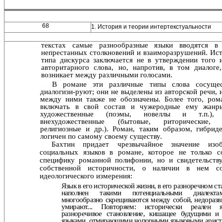
68
1. История и теории интертекстуальности
текстах самые разнообразные языки вводятся в
непрестан­ных столкновений и взаиморазрушений. Ист
типа дискурса заключается не в утверждении того 
авторитарного слова, но, напротив, в том диалоге
возникает между различными голосами.
В романе эти различные типы слова сосуще
диалогизи-руют; они не выделены из авторской речи, 
между ними также не обозначены. Более того, ро
включать в свой состав и чужеродные ему жан
художественные (поэмы, но­веллы и т.п.)
внехудожественные (бытовые, риторические, 
религиозные и др.). Роман, таким образом, гибрид
логичен по самому своему существу.
Бахтин придает чрезвычайное значение изо
социаль­ных языков в романе, которое не только с
специфику ро­манной полифонии, но и свидетельств
собственной исто­ричности, о наличии в нем со
идеологического измерения:
Язык в его исторической жизни, в его разноречном с
наполнен такими потенциальными диалект
многообразно скрещиваются между собой, недоразв
умирают... Повто­
ряем: исторически реален 
разноречивое становление, ки­
шащее будущими и
языками, отмирающими чопорными
языковыми арист