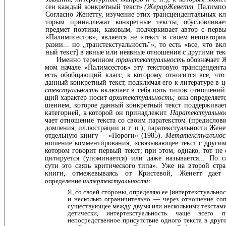
сен каждый конкретный текст»
(ЖерарЖенетт.
Палимпсе
Согласно Женетту, изучение этих трансцендентальных кла
торым принадлежат конкретные тексты, обусловлива
предмет поэтики, каковым, подчеркивает автор с перв
«Палимпсестов», является не «текст в своем неповтори
разии... но „транстекстуальность"», то есть «все, что вк
ный текст] в явные или неявные отношения с другими тек
Именно термином
транстекстуальность
обозначает Ж
мом начале «Палимсестов» эту текстовую трансцендента
есть обобщающий класс, к которому относится все, чт
данный конкретный текст, подключая его к литературе в 
стекстуальность
включает в себя пять типов отношений
щий характер носит
архитекстуальность;
она определяетс
шением, которое данный конкретный текст поддерживае
категорией, к которой он принадлежит.
Паратекстуальн
чает отношение текста со своим паратекстом (предислови
домления, иллюстрации и т. п.); паратекстуальности Женет
отдельную книгу— «Пороги» (1985).
Метатекстуалъно
ношение комментирования, «связывающее текст с другим
котором говорит первый текст; при этом, однако, тот не о
цитируется (упоминается) или даже называется... По 
сути это связь критического типа». Уже на второй стр
книги, отмежевываясь от Кристевой, Женетт дает
определение
интертекстуальности:
Я, со своей стороны, определяю ее [интертекстуально
и несколько ограничительно — через отношение соп
существующее между двумя или несколькими текстами;
детически, интертекстуальность чаще всего пр
непосред­ственное присутствие одного текста в друг