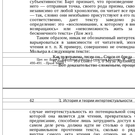
субъ­ективности: Барт признает, что произведение
него — отправная точка, своего рода призма, скво
независимо от любой хронологии, он читает все пр
— так, словно они неизбывно присутствуют в его па
соответственно, да­ет тексту заведомо ра
определение: это «воспоминание, к которому я вн
возвращаюсь» или «невозможность жить за 
бесконечного текста»
(Там же).
Таким образом, никак не обозначенный интертек
варьироваться в зависимости от читателей, эпо
чтения и т. п. К примеру, совершенно не очевидна
Мольера в следующем тексте:
Как телеграмма, тесен он... Спаси от бреда
Цит. по:
Барт Р.
Избранные работы: Семиотика. Поэтика. М.: Прог
(Сонет — это сонет —), о Муза Архимед
490-491. -
Прим. перев.
— Вот доказательство сложеньем, проще
62
1. История и теории интертекстуальности
случае интертекстуальность из потенциальной со
ко­торой она является для чтения, превратилась
предписа­ние, способное лишь затруднить доступ к
самом деле речь должна идти не столько о пра
неправильном прочтении текста, сколько о ряд
внутри самого акта чтения (но от­нюдь не о 