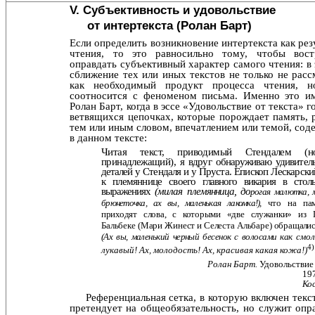
V. Субъективность и удовольствие
от интертекста (Ролан Барт)
Если определить возникновение интертекста как рез
чтения, то это равносильно тому, чтобы вост
оправдать субъективный характер самого чтения: в
сближение тех или иных текстов не только не расс
как необходимый продукт процесса чтения, 
соотносится с феноменом пись­ма. Именно это и
Ролан Барт, когда в эссе «Удовольствие от текста» г
ветвящихся цепочках, которые порождает память, 
тем или иным словом, впечатлением или те­мой, со
в данном тексте:
Читая текст, приводимый Стендалем 
принадлежащий),
я вдруг обнаруживаю удивител
деталей у Стендаля и у
Пруста. Епископ Лескарск
к племяннице своего глав­
ного викария в стол
выражениях
(милая племянница, до­
рогая малютка, 
брюнеточка, ах вы, маленькая лакомка!),
что на пам
приходят слова, с которыми «две служанки»
из 
Бальбеке (Мари Жинест и Селеста Альбаре) обра­
щалис
(Ах вы, маленький черный бесенок с волосами как
смол
4)
лукавый! Ах, молодость! Ах, красивая какая кожа!)
Ролан Барт.
Удовольствие 
19
Кос
Референциальная сетка, в которую включен текс
пре­тендует на общеобязательность, но служит опр