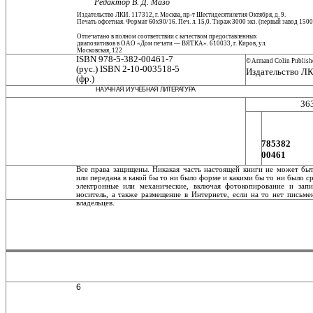
Редактор В. Д. Мазо
Издательство ЛКИ. 117312, г. Москва, пр-т Шестидесятилетия Октября, д. 9.
Печать офсетная. Формат 60x90/16. Печ. л. 15,0. Тираж 3000 экз. (первый завод 1500 
Отпечатано в полном соответствии с качеством предоставленных
диапозитивов в ОАО «Дом печати — ВЯТКА». 610033, г. Киров, ул.
Московская, 122
ISBN 978-5-382-00461-7
© Armand Colin Publish
(рус.) ISBN 2-10-003518-5
Издательство ЛК
(фр.)
НАУЧНАЯ И УЧЕБНАЯ ЛИТЕРАТУРА
36
785382
00461
Все права защищены. Никакая часть настоящей книги не может быт
или передана в какой бы то ни было форме и какими бы то ни было ср
элек­тронные или механические, включая фотокопирование и зап
носитель, а также размещение в Интернете, если на то нет письм
владельцев.