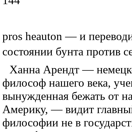
144
pros
heauton
— и переводи
состоянии бунта против с
Ханна Арендт — немецк
фило­соф нашего века, уч
вынужденная бе­жать от на
Америку, — видит главны
философии не в государств