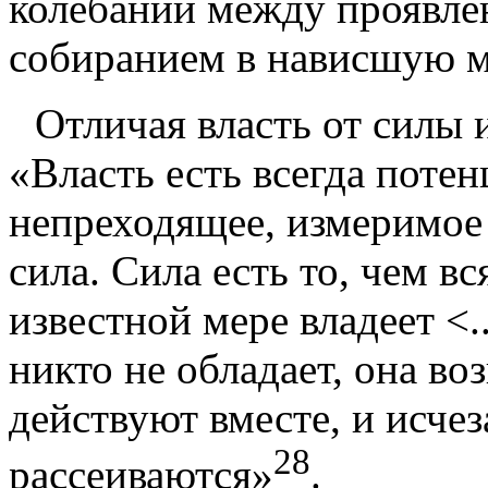
колебании между проявлен
собиранием в нависшую 
Отличая
власть
от
силы
«Власть есть всегда потен
непреходящее, измеримое 
сила. Сила есть то, чем в
известной мере владеет <.
никто не обладает, она во
действу­ют вместе, и исчез
28
рассеиваются»
.