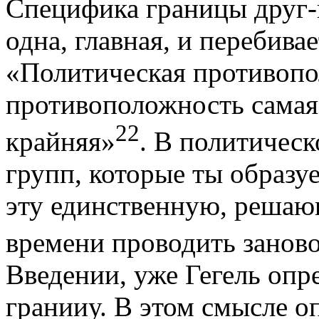
Специфика границы друг-в
одна,
главная, и перебивае
«Полити­ческая противоп
противоположность самая 
22
крайняя»
. В политическ
групп, которые ты образу
эту единственную, решаю
времени прово­дить занов
Введении, уже Гегель опр
гранииу.
В этом смысле о