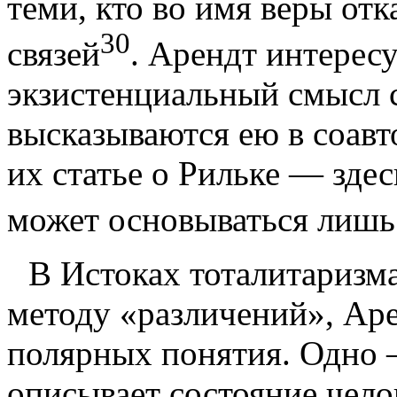
теми, кто во имя веры отка
30
связей
. Арендт интересу
экзистенциальный смысл 
высказы­ваются ею в соав
их статье о Риль­ке — зде
может основываться лишь
В
Истоках тоталитаризма
методу «различений», Аре
полярных поня­тия. Одно
описывает состояние чело