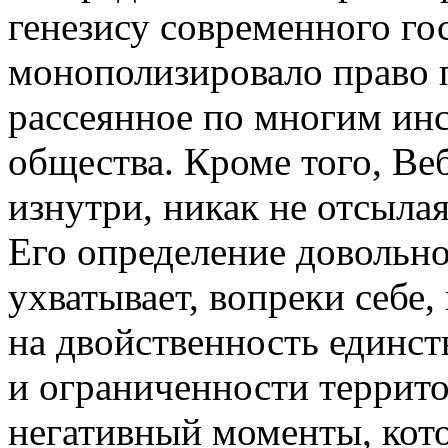
гене­зису
современного гос
монополизировало пра­во 
рассеянное по многим инс
общества. Кроме того, Ве
изнутри
, никак не отсыла
Его определение довольно
ухваты­вает, вопреки себе
на двойствен­ность единст
и ограниченности
террито
негативный моменты, ко­