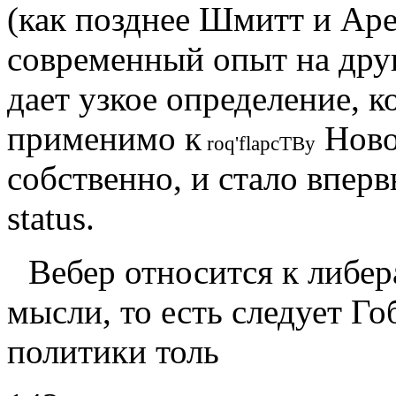
(как позднее Шмитт и Аре
современный опыт на друг
дает узкое определение, 
применимо к
Ново
roq
'
flapcTBy
собственно, и стало вперв
status
.
Вебер относится к
либер
мыс­ли, то есть следует Г
политики толь­