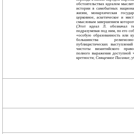
обстоятельствах идеалом мыслите
истории в самобытных национа
жизни, монархическая государ
церковное, аскетическое и мис
смысловым завершением которого
(Этот идеал Л. обозначал те
подразумевая под ним, по его с
«особую образованность или ку
большинства религиозн
публицистических выступлений 
чистоты византийского прав
полного выражения доступной ч
кретности;
Священное Писание,
у