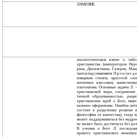
ЛАМЕННЕ
апологетическом ключе о гибе
христианства (императоров Нер
риаа, Диоклетиана, Галерия, Мак
тается под сомнением. П р о и з в е д е
изящным стилем, красотой сло
античных классиков, заимствов
платонизма. Основные задачи Л. 
христианской веры, соединени
тичной образованностью, рацио
христианских идей о
Боге,
мире
нальное оформление. Ошибка анти
состоит в разделении религии 
философии от язычества), тогда к
может поддерживаться без мудрос
не может быть достигнута без рели
В учении о Боге Л. последоват
правоту христианского
монотеи