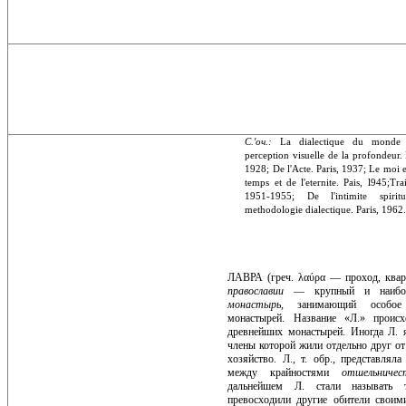
С.'оч.:
La dialectique du monde s
perception visuelle de la profondeur. P
1928; De l'Acte. Paris, 1937; Le moi e
temps et de l'eternite. Pais, l945;Tra
1951-1955; De l'intimite spiri
methodologie dialectique. Paris, 1962
ЛАВРА (греч. λαύρα — проход, кварт
православии
— крупный и наибол
монастырь,
занимающий особое
монастырей. Название «Л.» проис
древнейших монастырей. Иногда Л. 
члены которой жили отдель­но друг от
хозяйство. Л., т. обр., представлял
между крайнос­тями
отшельнич
дальнейшем Л. стали называть 
превосходили другие обители своими