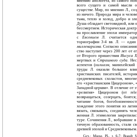
мнению апологета, из самого пон
всего сущего и самой мысли о
существе. Мир, по мнению Л., соз
из ничего. Природа мира и челове
тьма, тепло и холод, добро и зло
Душа обладает световидиой, или 
бессмертием. Историческая доктр
на прославление эпохи император
с
Евсевием
Л. считается одн
ториографии 3-4 вв. Л. — один
милленаризма.
Согласно описаниям
ство наступит через 200 лет от е
от Второго пришествия
Иисуса 
мертвых и
Страшного суда.
Нес
аспектов (
хилиазм,
манихейский 
труды Л. оказали большое вли
христианских писателей, историк
средневековых схоластов, многи
его «христианским Цицероном», «
Западной церкви». В отличие от 
«религия» Цицероном (от rele
возвращаться, созерцать, боятся
читание богов, богобоязненнос
хождение этого понятия из латин
вязать, связывать, соединять чел
женная Л. этимология закрепилас
туре. Сочинения Л., вобравшие в
тичную образованность, стали 
древней эпохой и Средневековьем.
Соч.: Migne, PL, t. 6-7; Brandt S.