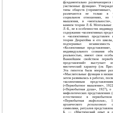
фундаментально различающиеся
умственные функции». Утвержде
типы обществ («примитивные», 
различаются не только в те
социальном отношениях, но 
мышления, в «ментальности», 
камнем теории Л.-Б. Ментальные р
Л.-Б., не в особенностях индивид
содержании «коллективных предст
о «коллективных пред­ставлен
теории Дюркгейма и его школы, 
подчеркивал независи­мос
«Коллективные представления»,
индивидуального сознания объ
реальностью, имеют свои особы
Важнейшим свойством пер­воб
представлений» выступает 
мистический характер (см. ΙΊρα-
Эта гипотеза была впервые раз­
«Мыслительные функции в низ­ших
затем развивалась в работах, по
«коллективным представ­лен
(«Первобытное мышление», 1922
(«Первобытная душа», 1927), 
мифологических представле­ниях 
естественное в первобыт­но
«Первобытная
мифология»,
1
архаического
религиозного 
символики, ритуалов представлена
Б. — «Мистический опыт и с