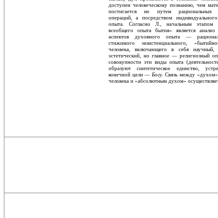
доступен человеческому познанию, чем матер
постигается не путем рациональных 
операций, а посредством индивидуальног
опыта. Согласно Л., начальным этапом 
всеобщего опыта бытия» является анализ 
аспектов духовного опыта — рациона
стижимого экзистенциального, «бытийн
человека, включающего в себя научный, 
эстетический, но главное — религиозный опы
совокупности эти виды опыта (деятельности
образуют синтетическое единство, устр
конечной цели —
Богу.
Связь между «духом» 
человека и «абсолютным духом» осуществляе