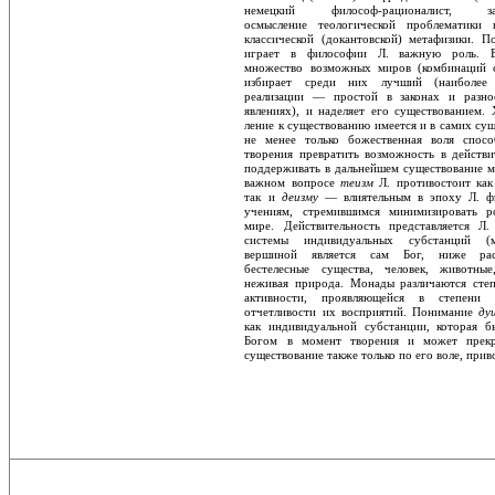
немецкий философ-рационалист, за
осмысление теологической проблематики 
классической (докантовской) метафизики. 
играет в философии Л. важную роль. 
множество возможных миров (комбинаций с
избирает среди них лучший (наиболее
реализации — простой в законах и разно
явлениях), и наделяет его существованием. 
ление к существованию имеется и в самих сущ
не менее только божественная воля спосо
творения превратить возможность в действи
поддерживать в дальнейшем существование м
важном вопросе
теизм
Л. противостоит ка
так и
деизму
— влиятельным в эпоху Л. ф
учениям, стремившимся минимизировать р
мире. Действительность представляется Л.
системы индивидуальных субстанций (м
вершиной является сам Бог, ниже расп
бестелесные существа, человек, животные,
неживая природа. Монады различаются сте
активности, проявляющейся в степени
отчетливости их восприятий. Понимание
д
как индивидуальной субстанции, которая б
Богом в момент творения и может прекр
существование также только по его воле, прив