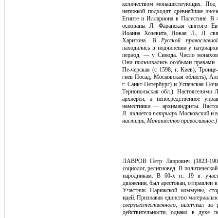
коли­чеством монашествующих. Под э
натяжкой подходят древнейшие иноче
Египте и Иллариона в Палестине. В 
основаны Л. Фаранская святого Ев
Иоанна Хозевита, Новая Л., Л. св
Харитона. В
Русской пра­вослав
находились в подчинении у патриархи
период, — у Сино­да. Число монахов
Они пользо­вались особыми правами.
Пе-черская (с 1598, г. Киев), Троице-
гиев Посад, Московская область), Ал
г. Санкт-Петербург) и Успенская Почае
Тернопольская обл.). Настоятелями 
архиереи, а непосредствен­ное упр
наместники — ар­химандриты. Насто
Л. явля­ется
патриарх
Московский и в
настырь, Монашество православное.)
ЛАВРОВ Петр Лаврович (1823-1900
социолог, религиовед. В политической
народникам. В 60-х гг. 19 в. уча­
движении, был арестован, отправлен в
Участник Па­рижской коммуны, сто
идей. Признавая единство материальн
сверхъестественного,
выступал за 
действительности, однако в духе по