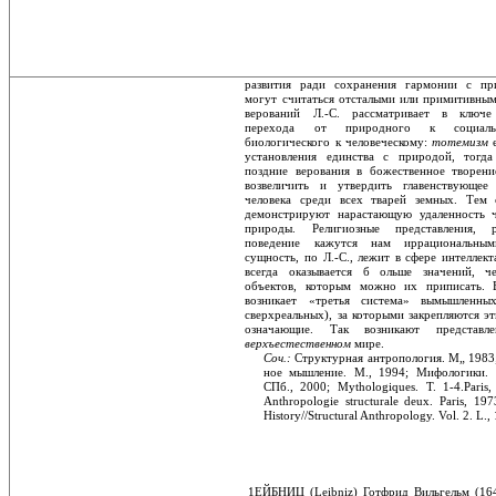
развития ради сохранения гармонии с пр
могут считаться отсталыми или примитивными
верований Л.-С. рассматривает в ключе
перехода от природного к социаль
биологического к человеческому:
тотемизм
установления единства с природой, тогда
поздние верования в божественное творени
возвеличить и утвердить главенствующее 
человека среди всех тварей земных. Тем
демонстрируют нарастающую удаленность ч
природы. Религиозные представления, ре
поведение кажутся нам иррациональны
сущность, по Л.-С., лежит в сфере интеллект
всегда оказывается б ольше значений, ч
объектов, которым можно их приписать. 
возникает «третья система» вымышленны
сверхреальных), за которыми закрепляются э
означающие. Так возникают предста
верхъестественном
мире.
Соч.:
Структурная антропология. М„ 1983
ное мышление. М., 1994; Мифологики. 
СПб., 2000; Mythologiques. Т. 1-4.Paris,
Anthropologie structurale deux. Paris, 19
History//Structural Anthropology. Vol. 2. L.,
1ЕЙБНИЦ (Leibniz) Готфрид Вильгельм (16