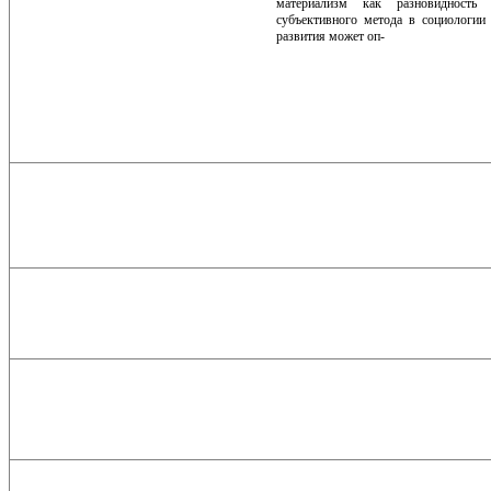
материализм как разновидность м
субъективного метода в социо­логии
развития может оп-