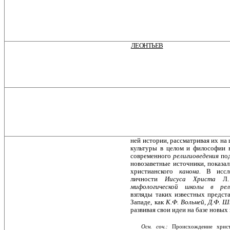
ЛЕОНТЬЕВ
ней истории, рассматривая их на
культуры в целом и философии 
современного
религиоведения
под
новозаветные источники, показал
христианского
канона.
В иссле
личности
Иисуса Христа
Л
мифологической школы в рел
взгляды таких известных предст
Западе, как
К.Ф. Вольней, Д.Ф. 
развивая свои идеи на базе новых
Осн. соч.:
Происхождение христи