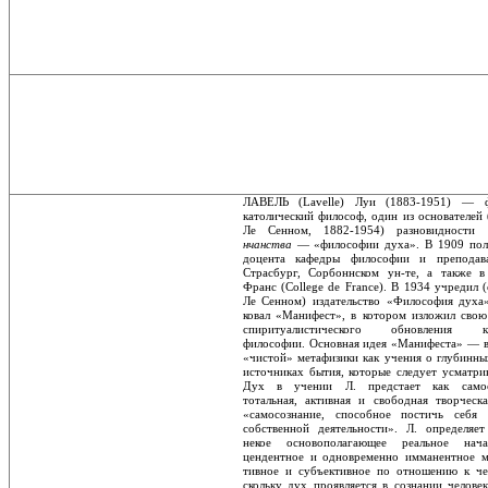
ЛАВЕЛЬ (Lavelle) Луи (1883-1951) — ф
католический философ, один из основателей 
Ле Сенном, 1882-1954) разновидности
нчанства
— «философии духа». В 1909 полу
доцента кафедры философии и преподава
Страсбург, Сорбоннском ун-те, а также 
Франс (College de France). В 1934 учредил 
Ле Сенном) издательство «Философия духа
ковал «Манифест», в котором изложил свою
спиритуалистического обновления ка
философии. Основная идея «Манифеста» — в
«чистой» метафизики как учения о глубинны
источниках бытия, которые следует усмат­ри
Дух в учении Л. предстает как самосто
тотальная, активная и свободная творческа
«самосознание, способное постичь себя 
собственной деятельности». Л. определяе
некое основополагающее реальное нача
цендентное и одновременно имманентное м
тивное и субъективное по отношению к че
скольку дух проявляется в сознании человек