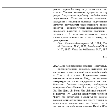
рении теории бессмертия у теологов и све
софов. Уделяет внимание сущности похо
рядов. Затрагивает проблему
свободы сов
терпимости.
Стоит на позиции естествен
хождения и эволюции человека, подчеркивая
является результатом божественного творе
продукт физиологическо-психологичес
циального развития в процессе эволюции
ятельности. К средствам реализации смысл
ского существования он относит науку, п
демократию.
Соч.:
Иллюзия бессмертия. М„ 1984; The
of Humanism, N.Y., 1958; Freedom of Choi
N. Y., 1967; Voice the Wilderness. N.Y., 197
З.П
ЛАО-ЦЗЫ (Престарелый мудрец, Престарелый
— древнекитайский философ, которому при
авторство на классический даосский фило­соф
«
Д а о Д э цзин
». Современная наука 
сомнению историчность Л.-ц., тем не мене
литературе он часто определяется как осно
даосизма.
Согласно сведениям, сообщаемым
историком Сыма Цянем (2 в. до н. э.) в «Ши ц
Эр, Лао Дань, Ли Боян, Лао Лай-цзы) жил в 6-5
в царстве Чу. Служил хранителем библиот
Чжоу, где встречался с
Конфуцием.
Разоча
возможности осуществления сво­его учения в 
предпринял путешествие на Запад. На п
заставе по просьбе ее началь­ника Инь Си (Гу