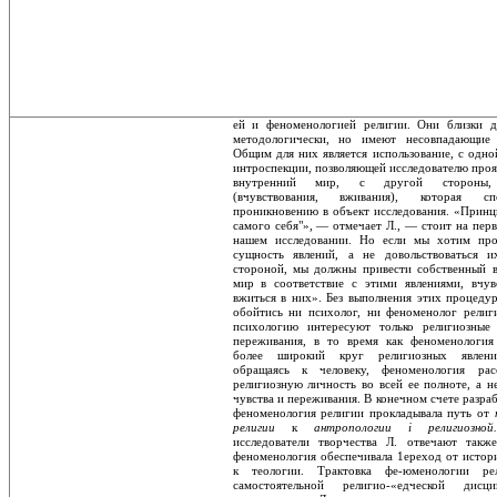
ей и феноменологией религии. Они близки д
методологически, но имеют несовпадающие 
Общим для них является использование, с од­но
интроспекции, позволяющей исследо­вателю проя
внутренний мир, с другой стороны,
(вчувствования, вживания), кото­рая спо
проникновению в объект исследо­вания. «Принц
самого себя"», — отмечает Л., — стоит на перв
нашем исследовании. Но если мы хотим про
сущность явлений, а не довольствоваться 
стороной, мы долж­ны привести собственный 
мир в соот­ветствие с этими явлениями, вчувс
вжить­ся в них». Без выполнения этих процеду
обойтись ни психолог, ни феноменолог религи
психологию интересуют только религиозные
переживания, в то время как феноменоло­гия
более широкий круг религиозных яв­лени
обращаясь к человеку, феноменология расс
религиозную личность во всей ее пол­ноте, а н
чувства и переживания. В конечном счете разра
феноменология религии про­кладывала путь от
религии
к
антропологии i религиозн
исследователи творчества Л. от­вечают такж
феноменология обеспечивала 1ереход от истор
к теологии. Трактовка фе-юменологии ре
самостоятельной религио-«едческой дис