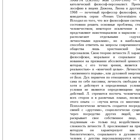
ЛАКРУА (Lacroix) Жан (1900-1986) — ф
католический философ-персоналист. Пре
лософию в лицеях Дижона, Лиона и других
1968 — почетный профессор философии, 
ководитель серии «Presses Universitaires 
Исходил из того, что все философские систем
состоянии решить основные проблемы, ст
человечеством; некоторое исключение в
представляют экзистенциализм и марксизм —
располагают отдельными «одухотв
личностными идеалами», но в наибольше
способен ответить на запросы современного
общества лишь христианский (като
персонализм. Свою теорию личности Л. харак
философское, моральное и социальное у
нованное на признании абсолютной ценности
которая, с его точки зрения, является
реальностью» и «конечной целью». Личност
«жизненного порыва», или духовной энергии
от
Бога.
Дух первичен по отношению к матер
сама по себе пассивна; личность свободна 
хотя и действует в определенных услов
условия не являются определяющими при
действий. Л. стремится постичь человечес
всех сторон и в различных планах, поскол
этого опыта — «пучок веток со многими 
Психологически личность создается по­сред
связей с «другими», социологичес­ки суще
через посредство других людей, мет
раскрывает свое собственное лицо, 
подлинным «я» только под воздействием
сложность личности Л. прослеживает на при
которую он характеризует как «
биологического, социального и духовног
человек с детства персонализируется и с