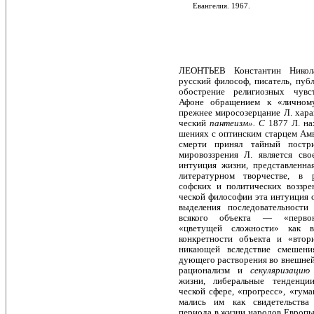
Евангелия. 1967.
ЛЕОНТЬЕВ Константин Никол
русский философ, писатель, пуб
обострение религиозных чувс
Афоне обращением к «лично
прежнее миросозерцание Л. харак
ческий
пантеизм». С
1877 Л. на
шениях с оптинским старцем Амв
смерти принял тайный постр
мировоззрения Л. является сво
интуиция жизни, представленна
литературном творчестве, в р
софских и политических воззрен
ческой философии эта интуиция 
выделения последовательности
всякого объекта — «первон
«цветущей сложности» как в
конкретности объекта и «втор
никающей вследствие смешени
дующего растворения во внешней
рационализм и
секуляризаци
жизни, либеральные тенденции
ческой сфере, «прогресс», «гума
мались им как свидетельства 
периода в жизни народов Европы.