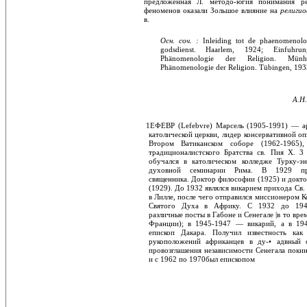
предложенная Л. методо-югия понимания ре
феноменов оказали Зольшое влияние на
религи
в.
Осн. соч. :
Inleiding tot de phaenomenol
godsdienst. Haarlem, 1924; Einfuhr
Phänomenologie der Re­ligion. Mün
Phänomenologie der Religion. Tübingen, 193
A.H
1ЕФЕВР (Lefebvre) Марсель (1905-1991) — а
католической церкви, лидер консервативной оп
Втором Ватиканском соборе (1962-1965),
традиционалистского Братства св. Пия X. 3
обучался в католическом колледже Турку-эн
духовной семинарии Рима. В 1929 пр
священника. Доктор философии (1925) и докт
(1929). До 1932 являлся викарием прихода Св
в Лилле, после чего отправился мисси­онером 
Святого Духа в Африку. С 1932 до 194
различные посты в Габоне и Сенегале |в то вре
Франции); в 1945-1947 — вика­рий, а в 1
епископ Дакара. Получил извест­ность как
рукоположений африканцев в ду-• адвный 
провозглашения независимости Се­негала пок
и с 1962 по 1970был епископом