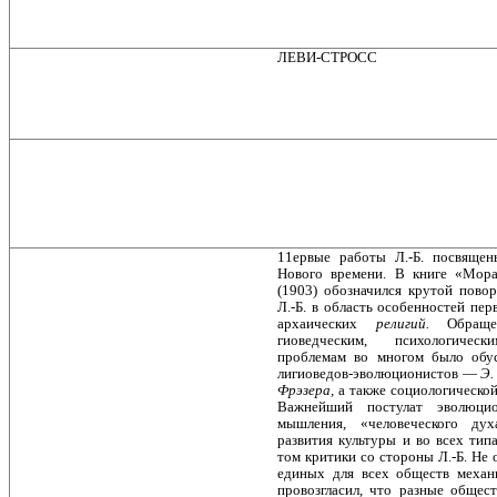
ЛЕВИ-СТРОСС
11ервые работы Л.-Б. посвяще
Нового времени. В книге «Мора
(1903) обозначился крутой повор
Л.-Б. в область особенностей пе
архаических
религий.
Обращ
гиоведческим, психологическ
проблемам во многом было обус
лигиоведов-эволюционистов —
Э.
Фрэзера,
а также социологическ
Важнейший постулат эволюцио
мышления, «человеческого ду
развития культуры и во всех тип
том критики со стороны Л.-Б. Не 
единых для всех обществ механ
провозгласил, что разные общест