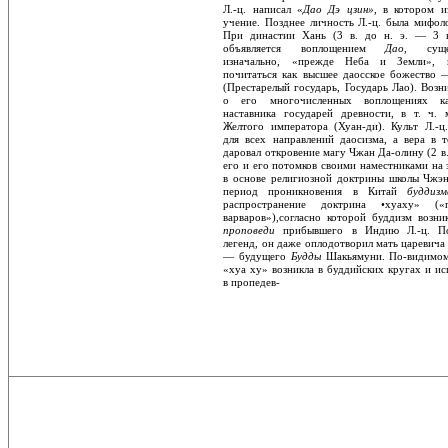
Л.-ц. написал «
Дао Дэ цзин»,
в котором и
учение. Позднее лич­ность Л.-ц. была мифол
При династии Хань (3 в. до н. э. — 3 в
объявляется воплоще­нием
Дао,
сущ
изначально, «прежде Неба и Земли», 
почитаться как высшее даосское божество 
(Престарелый государь, Госу­дарь Лао). Возн
о его многочисленных во­площениях к
наставника государей древно­сти, в т. ч. 
Желтого императора (Хуан-ди). Культ Л.-ц.
для всех направлений даосизма, а вера в т
даровал откровение магу Чжан Да-олину (2 в.
его и его потомков своими на­местниками на 
в основе религиозной док­трины школы Чжэн
период проникновения в Китай
будди
распространение доктрина •хуаху» («п
варваров»),согласно которой буддизм возни
проповеди
прибывшего в Индию Л.-ц. П
легенд, он даже оплодотво­рил мать царевич
— будущего
Будды
Шакьямуни. По-видимом
«хуа ху» возник­ла в буддийских кругах и ис
в пропедев-