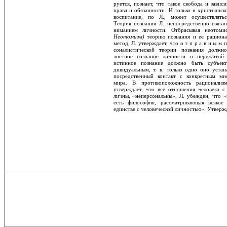
руется, познает, что такое свобода и зависи
права и обязанности. И только в христианск
воспитание, по Л., может осуществлять
Теория познания Л. непосредственно связан
ниманием личности. Отбрасывая неотоми
Неотомизм)
теорию познания и ее рационал
метод, Л. утверждает, что о т п р а в н ы м 
соналистической теории познания должн
лостное сознание личности о пережитой 
истинное познание должно быть субъект
дивидуальным, т. к. только одно оно устан
посредственный контакт с конкретным мно
мира. В противоположность рационализм
утверждает, что все отношения человека с
личны, «неперсональны», Л. убежден, что «
есть философия, рассматривающая всякое
единстве с человеческой личностью». Утверж