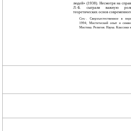
людей» (1938). Несмотря на спра­
Л.-Б. сыграли важную ро
теоретических основ современно
Соч.·.
Сверхъестественное в пе
1994; Мистический опыт и симво
Мистика. Религия. Наука. Классики 