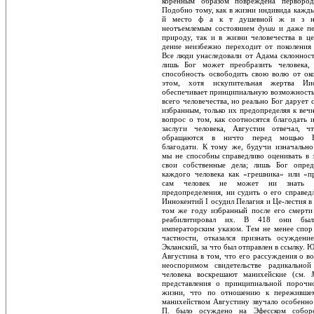
коренным образом повреждена первород
Подобно тому, как в жизни индивида кажды
й место ф а к т душевной ж и з н
неотъемлемым состоянием
души
и даже пе
природу, так и в жизни человечества в ц
дение неизбежно переходит от поколения 
Все люди унаследовали от Адама склонност
лишь Бог может преобразить человека, 
способность освободить свою волю от око
этом, хотя искупительная жертва Ии
обеспечивает принципиальную возможность
всего человечества, но реально Бог дару­ет
избранным, только их предопреде­ляя к веч
вопрос о том, как соотносятся благодать 
заслуги человека, Августин отвечал, ч
обращаются в ничто перед мо­щью Б
благодати. К тому же, будучи изна­чальн
мы не способны справедливо оце­нивать в
свои собственные дела; лишь Бог опред
каждого человека как «грешни­ка» или «п
сам человек не может ни знать со
предопределения, ни судить о его спра­вед
Иннокентий I осудил Пелагия и Це-лестия в 
том же году избранный после его смерти
реабилитировал их. В 418 они был
императорским указом. Тем не менее спор
частности, отказался признать осуж­ден
Экланский, за что был отправлен в ссылку. 
Августина в том, что его рас­суждения о в
неоспоримом свидетель­стве радикальной
человека воскрешают манихейские (см.
представления о принципиальной порочн
жизни, что по отношению к пережившем
манихейством Августину звучало особенно
П. было осуждено на Эфесском собор