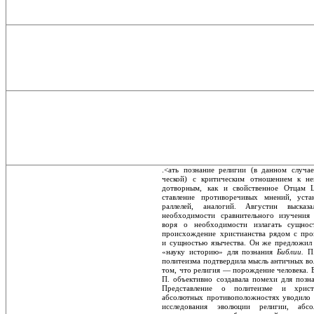
.<ать познание религии (в данном случае
ческой) с критическим отношением к н
дотворным, как и свойственное Отцам 
ставление противоречивых мнений, уста
раллелей, аналогий. Августин выска
необходимости сравнительного изучения 
воря о необходимости излагать сущнос
происхождение христианства рядом с про
и сущностью язычества. Он же предложил 
«науку историю» для познания
Библии.
П
политеизма подтвердила мысль античных в
том, что религия — порождение чело­века. 
П. объективно создавала помехи для позн
Представление о политеизме и христ
абсолютных противоположностях уводило 
исследования эволюции религии, абсол