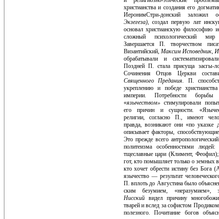
и религиозно-этические про­блем
христианства и создания его догмати
ИеронимСтри-донский заложил о
Экзегеза),
со­здал первую лат инс
основал христианскую философию ис
сложный психологический мир
Завершается П. творчеством писат
Византийский,
Максим Исповедник, И
обрабатывали и систематизировали
Поздней П. стала присуща засгы-ло
Сочинения Отцов Церкви состави
Священного Предания.
П. способс
укреплению и победе христианства
империи. Потребности борьбы
«
язычеством»
стимулировали попыт
его причин и сущности. «Языческ
религии, согласно П., имеют челов
правда, возникают они «по указке д
описывает факторы, способствую­щи
Это прежде всего ант­ропологически
политеиз­ма особенностями людей:
тщеславные цари (Климент, Феофил);
гот, кто помышляет только о земных в
кто хочет обрести истину без Бога 
язычество — результат человеческо
П. вплоть до Августина было объясн
ским безумием, «неразумием», 
Нисский
видел причину многобожи
тварей и вслед за софистом Продиком
полезного. Почитание богов объясн