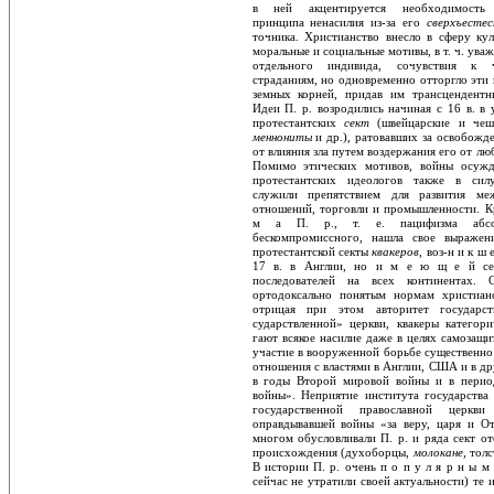
в ней акцентируется необходимость 
принципа ненасилия из-за его
сверхъесте
точника. Христианство внесло в сферу кул
моральные и социальные мотивы, в т. ч. ува
отдельного индивида, сочувствия к че
страданиям, но одновременно отторгло эти 
земных корней, придав им трансцендентн
Идеи П. р. возродились начиная с 16 в. в 
протестантских
сект
(швейцарские и чеш­
меннониты
и др.), ратовавших за освобож­д
от влияния зла путем воздержания его от лю
Помимо этических мотивов, вой­ны осуж
протестантских идеологов так­же в сил
служили препятствием для разви­тия ме
отношений, торговли и промыш­ленности. К
м а П. р., т. е. пацифизма абсо
бескомпромиссного, нашла свое выра­же
протестантской секты
квакеров,
воз-н и к ш е
17 в. в Англии, но и м е ю щ е й се
последователей на всех континентах. О
ортодоксально понятым нормам христиан
отрицая при этом авторитет государс
сударствленной» церкви, квакеры категори
гают всякое насилие даже в целях самозащи
участие в вооруженной борьбе существенно 
отношения с властями в Англии, США и в др
в годы Второй мировой войны и в перио
войны». Неприятие института государства
государственной православной церкв
оправдывавшей войны «за веру, царя и Оте
многом обусловливали П. р. и ряда сект от
происхождения (духоборцы,
молокане,
тол­
В истории П. р. очень п о п у л я р н ы м
сейчас не утратили своей актуальности) те 