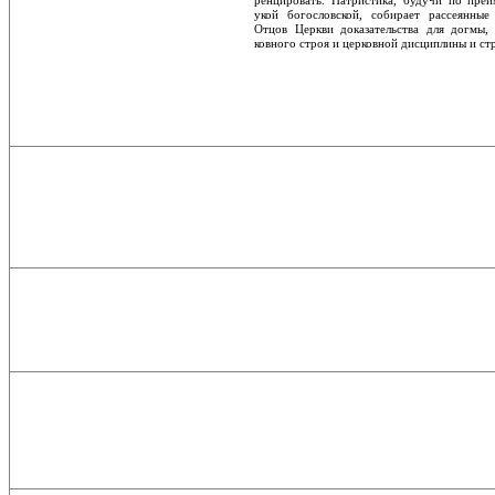
ренцировать. Патристика, будучи по преи
укой богословской, собирает рассеянные
Отцов Церкви доказательства для догмы, 
ковного строя и церковной дисциплины и ст