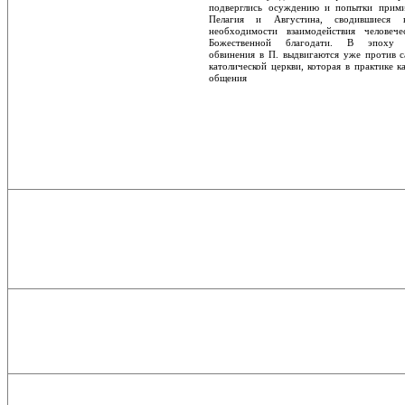
подверглись осуждению и попытки прими
Пелагия и Августина, сводившиеся
необходимости взаимодействия человеч
Божественной благодати. В эпох
обвинения в П. вы­двигаются уже против 
католической церкви, которая в практике 
общения