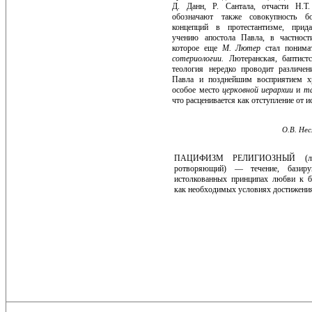
Д. Данн, Р. Сантала, отчасти Н.Т
обозначают также совокупность бо
концепций в протестантизме, прид
учению апостола Павла, в част­но
которое еще
М. Лютер
стал понима
сотериологии.
Лютеран­ская, баптист
теология неред­ко проводит различе
Павла и позднейшим восприятием х
особое место
церковной иерархии
и
та
что расценивается как отступление от и
О.В. Нес
ПАЦИФИЗМ РЕЛИГИОЗНЫЙ (лат
ротворяющий) — течение, базиру
истолкованных принципах любви к 
как необходимых условиях достижени