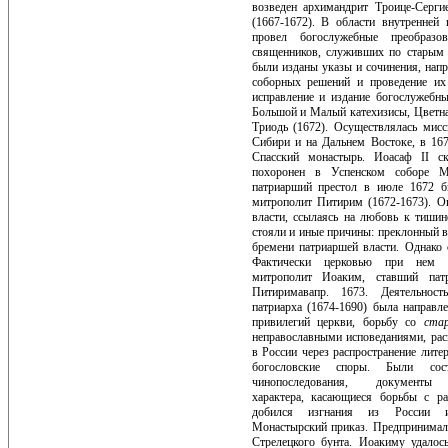
возведен архимандрит Троице-Серги
(1667-1672). В области внутренней
про­вел богослужебные преобраз
священников, служивших по старым 
были изданы указы и сочинения, напр
соборных решений и проведе­ние и
исправление и изда­ние богослужебн
Большой и Малый катехизисы, Цветна
Триодь (1672). Осуществлялась мисси
Сибири и на Дальнем Востоке, в 16
Спасский монастырь. Иоасаф II 
похоронен в Успенском соборе М
патриарший престол в июле 1672 б
митрополит Питирим (1672-1673). О
власти, ссы­лаясь на любовь к тишин
сто­яли и иные причины: преклонный в
бремени патриаршей власти. Однако 
Фактически церковью при нем у
митрополит Иоаким, став­ший па
Питиримавапр. 1673. Деятельнос
патриарха (1674-1690) была направле
приви­легий церкви, борьбу со
ста
неправославными исповеданиями, ра
в России через распространение литер
богословские споры. Были сост
чинопоследования, доку­менты 
характера, касающие­ся борьбы с 
добился изгна­ния из России и
Монастырский приказ. Предпринимал
Стре­лецкого бунта. Иоакиму удалось