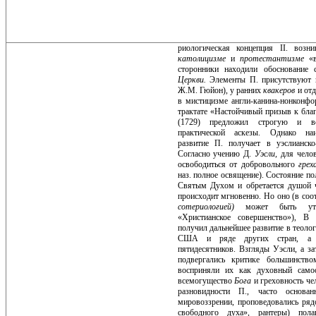
риологическая концепция II. воз
католицизме
и
протестантизме
«
сторонники находили обоснование 
Церкви.
Элементы П. присутствуют
Ж.М. Гюйон), у ранних
квакеров
и от
в мистицизме англи-канина-нонконфо
трактате «Настойчивый призыв к благ
(1729) предложил строгую и вс
практической аскезы. Однако наиб
развитие П. получает в уэслианско-
Согласно учению Д.
Уэсли,
для чело
освободиться от добровольного
гре
наз. полное освящение). Состояние п
Святым Ду­хом и обретается душой ч
про­исходит мгновенно. Но оно (в соо
сотериологией)
может быть утр
«Христианское совершенство»), В 
получил дальнейшее развитие в теоло
США и ряде других стран, а 
пятидесятников. Взгляды Уэсли, а з
подвергались критике большин­ство
восприняли их как духов­ный само
всемогущество
Бога
и греховность ч
раз­новидности П., часто основа
мировоззрении, проповедовались ряд
свободного духа», рантеры) пол