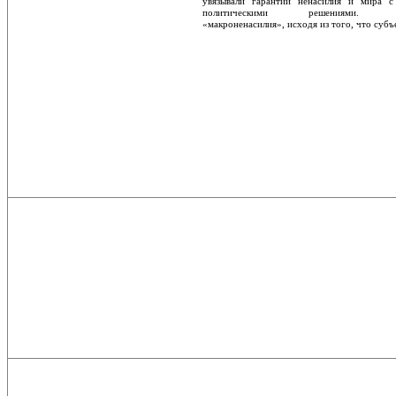
увязывали гарантии ненасилия и мира с 
политическими решениями. Ст
«макроненасилия», исходя из того, что субъ