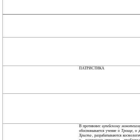
ПАТРИСТИКА
В противовес
иупейскому монотеиз
обосновывается учение о
Троице
, о 
Христа·,
разрабатываются космологич