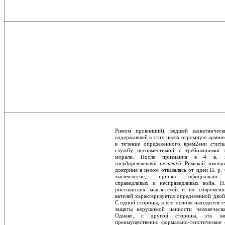
Римом провинций), ведшей захватничес
содержавшей в этих целях огромную армию.
в течение определенного врем2ени счита
службу несовместимой с требованиями х
морали. После признания в 4 в. хр
государственной религией
Римской импери
доктрина в целом отказалась от идеи П. р.
тысячелетие, приняв официально 
справедливых и несправедливых войн. П
ристианских мыслителей и их современн
вателей характеризуется определенной двой
С одной стороны, в его основе находится г
защиты нерушимой ценности человеческо
Однако, с другой стороны, эта за
преимущественно формально-теистическое о