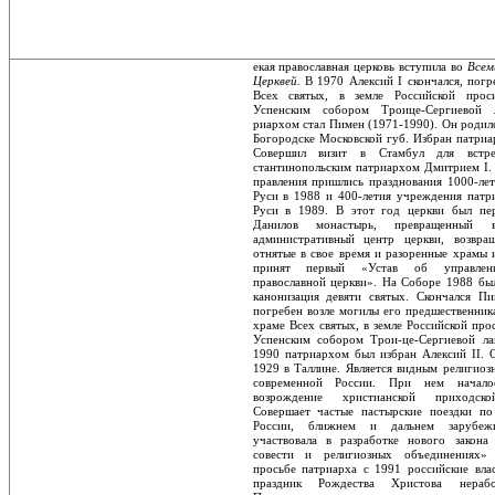
екая православная церковь вступила во
Всем
Церквей.
В 1970 Алексий I скончался, погр
Всех святых, в земле Российской прос
Успенским собором Троице-Сергиевой 
риархом стал Пимен (1971-1990). Он родилс
Богородске Московской губ. Избран патриа
Совершил визит в Стамбул для встр
стантинопольским патриархом Дмитрием I.
правления пришлись празднования 1000-ле
Руси в 1988 и 400-летия учреждения патри
Руси в 1989. В этот год церкви был пер
Данилов монастырь, превращенный 
административный центр церкви, возвращ
отнятые в свое время и разоренные храмы и
принят первый «Устав об управлени
православной церкви». На Соборе 1988 бы
канонизация девяти святых. Скончался П
погребен возле могилы его предше­ственник
храме Всех святых, в земле Рос­сийской пр
Успенским собором Трои-це-Сергиевой ла
1990 патриархом был избран Алексий II. 
1929 в Таллине. Яв­ляется видным религиоз
современной России. При нем начало
возрождение хри­стианской приходск
Совершает частые пастырские поездки по
России, ближнем и дальнем зарубежь
участвовала в разра­ботке нового закон
совести и религиоз­ных объединениях»
просьбе патриарха с 1991 российские вла
праздник Рожде­ства Христова нераб