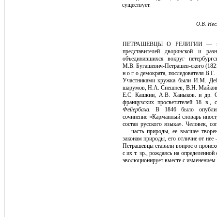
существует.
О.В. Нес
ПЕТРАШЕВЦЫ О РЕЛИГИИ — пр
представителей дворянской и разно
объединившихся вокруг петербургск
М.В. Бугашевич-Петрашев-ского (1821-
н о г о демократа, последователя В.Г.
Участ­никами кружка были И.М. Деб
шарумов, H.A. Спешнев, В.Н. Майков,
Е.С. Кашкин, A.B. Ханыков. и др. 
французских просветителей 18 в., с
Фейербаха.
В 1846 было опуб­ли
сочинение «Карманный словарь инос
состав русско­го языка». Человек, со
— часть природы, ее высшее творен
законам природы, его отличие от нее 
Петрашевцы ставили вопрос о проис
с их т. зр., рождаясь на определенной
эволюци­онирует вместе с изменением