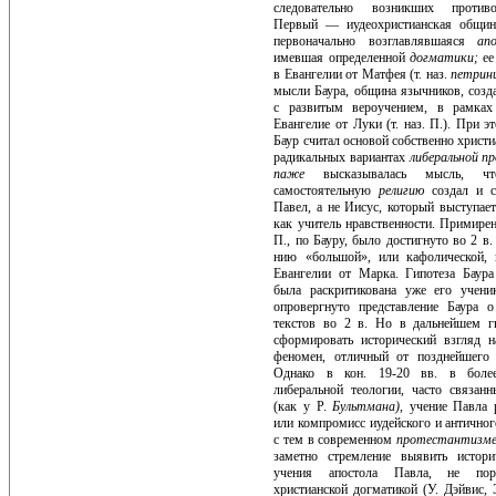
следовательно возникших противо
Первый — иудеохристианская общин
первоначально возглавлявшаяся
ап
имевшая определенной
догматики;
ее
в Евангелии от Матфея (т. наз.
петрин
мысли Баура, община язычников, созд
с развитым вероучением, в рамках
Еванге­лие от Луки (т. наз. П.). При 
Баур считал основой собственно христ
радикальных вариантах
либеральной п
паже
высказывалась мысль, 
самостоятельную
религию
создал и 
Павел, а не Иисус, который выступае
как учитель нрав­ственности. Примирен
П., по Бауру, было достигнуто во 2 в.
нию «большой», или кафолической, ц
Евангелии от Марка. Гипотеза Баура
была раскритикована уже его ученик
опровергнуто представление Баура о
текстов во 2 в. Но в дальнейшем ги
сформировать исторический взгляд н
фено­мен, отличный от позднейшего а
Однако в кон. 19-20 вв. в более
либеральной теологии, часто связанн
(как у Р.
Бультмана),
учение Павла 
или компромисс иудейского и антично
с тем в современ­ном
протестантизм
заметно стремление выявить истори
учения апостола Павла, не пор
христианской догматикой (У. Дэйвис, 