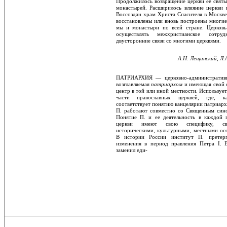
Продолжилось воз­вращение церкви ее святы
монастырей. Расширилось влияние церкви 
Воссоз­дан храм Христа Спасителя в Москве
вос­становлены или вновь построены многие
мы и монастыри по всей стране. Церковь
осуществлять межхристианское сотру
двусторонние связи со многими церквями.
А.Н. Лещинский, Л.
ПАТРИАРХИЯ — церковно-административн
возглавляемая
патриархом
и имеющая свой
центр в той или иной местности. Используе
части православных церк­вей, где, к
соответствует понятию канце­лярии патриар
П. работают совместно со Священным син
Понятие П. и ее де­ятельность в каждой 
церкви имеют свою специфику, св
историческими, куль­турными, местными ос
В истории Рос­сии институт П. претер
изменения в период правления Петра I. 
заменил еди-