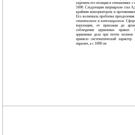
укрепить его позиции в отношениях с 
1690. Следующим патриархом стал Ад
крайним консерватором и противником
Его волно­вала проблема преодоления
стантизмом
и
католицизмом.
Сформ
верующим, от прихожан до архие
соблюдения церковных правил. 
церковные дела при почти полном 
приняло систематический характер
паралич, а с 1698 он