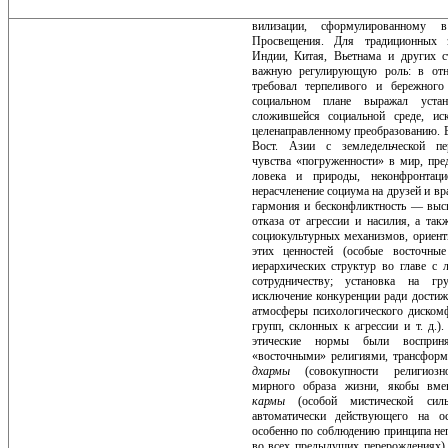
вилизации, сформулированному 
Просвещения. Для традиционных з
Индии, Китая, Вьетнама и других с
важную регулирующую роль: в отн
требовал терпеливого и береж­ног
социальном плане выражал уста
сложившейся социальной среде, ис
целенаправленному преобразованию. 
Вост. Азии с земледельческой пе
чувства «погруженности» в мир, пред
ловека и природы, неконфронтаци
нерасчленение социума на друзей и вр
гармония и бесконфликтность — выс
отказа от агрессии и на­силия, а та
социокультур­ных механизмов, ориен
этих ценностей (особые восточные
иерархических структур во главе с 
сотрудничеству; установка на г
исключение конкуренции ради дости­ж
атмосферы психологиче­ского диском
групп, склон­ных к агрессии и т. д.)
этиче­ские нормы были восприн
«восточными» религиями, трансформ
дхармы
(совокупности религиозно
мирного образа жизни, якобы вме­
кармы
(особой мистической сил
автоматически действующе­го на о
особенно по соблюде­нию принципа не
во всех предыдущих перерождениях) 