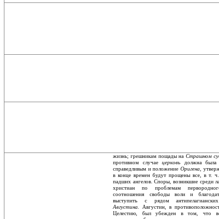
жизнь; грешникам пощады на
Страшном с
противном случае
церковь
должна была 
справедливым и положение
Оригена
, утвер
в конце времен будут прощены все, в т. ч
падших ангелов. Споры, возникшие среди 
христиан по проблемам первородно
соотношения свободы воли и благодат
выступить с рядом антипелагианских
Августина.
Августин, в противоположнос
Целестию, был убежден в том, что вол