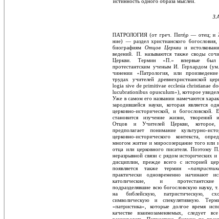
истинность одного образа мыслей.
З.
ПАТРОЛОГИЯ (от греч. Πατήρ — отец; и 
ние) — раздел христианского богословия,
биографиям
Отцов Церкви
и истолкован
ведений. П. называются также своды сочи
Церкви. Термин «П.» впервые был 
протестантским ученым И. Герхардом (ум.
чинении «Патрология, или произведени
трудах учителей древнехристианской церк
logia sive de primitivae ecclesia christianae d
lucubrationibus opusculum»), которое увидел
Уже в самом его названии намечаются харак
зародившейся науки, которая является од
церковно-исторической, и богословской. 
становится изучение жизни, творений 
Отцов и Учителей Церкви, которое, ес
предполагает понимание культурно-исто
церковно-исторического контекста, опред
многом житие и миросозерцание того или 
отца или церковного писателя. Поэтому П
неразрывной связи с рядом историче­ских и
дисциплин, прежде всего с исто­рией цер
появляется также термин «
патри­стик
практически одновременно начина­ют ис
католические, и протестантские
подразделявшие всю богословскую науку, т.
на библейскую, патристическую, схола
символическую и спекулятивную. Тер
«патристика», которые долгое время испо
качестве взаимозаменяемых, следует в