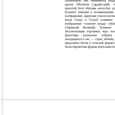
скульпторов: оно «начинается тогд
идола» (Мелитон Сардий-ский); 
красотой боги обязаны искусству ру
Большое значе­ние в возникновении
вооб­ражению, фантазии (гносеологиче
богах
Гомер
и
Гесиод
сочинили 
воображение «сочетает между собой
(Афанасий Великий). Климент 
абсолютизации отдельных черт че­л
философы возвысили «обра­зы 
находящихся в нас, — страх, любовь, 
представил богов в телесной форме»
были пере­несены формы деятельности