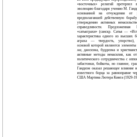
«восточных» религий претерпел
эволюцию благодаря учению М. Ганди 
основанной на отчуждении от 
предполагавшей действенную борьб
утверждению активных ненасильств
справедливости. Предложенная
«сатьяграхи» (санскр. Сатья — «Ис
характеристика одного из высших 
аграха — твер­дость, упорство), 
основой которой являются элементы
ма
, даосизма, буддизма и христианс
активные методы ненасилия, как отк
политического сотрудничества с оп­п
забастовки, бойкоты, но главное, гр
Гандизм ока­зал решающее влияние н
из­вестного борца за равноправие ч
США Мартина Лютера Кинга (1929-196