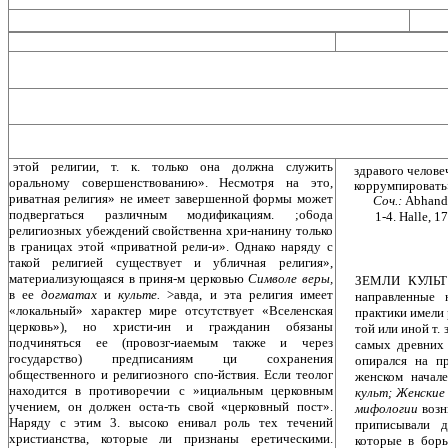
этой религии, т. к. только она должна служить
здравого челове
оральному совершенствованию». Несмотря на это,
коррумпировать
риватная религия» не имеет завершенной формы может
Соч.:
Abhandl
подвергаться различным модификациям. ;о6ода
1-4. Halle, 1
религиозных убеждений свойственна хри-нанину только
в границах этой «приватной рели-и». Однако наряду с
такой религией существует и убличная религия»,
материализующаяся в приня-м церковью
Символе веры,
ЗЕМЛИ КУЛЬТ —
в ее
догматах
и
культе.
>авда, и эта религия имеет
направленные 
«локальный» характер мире отсутствует «Вселенская
практики имели 
церковь»), но христи-ин и гражданин обязаны
той или иной т. 
подчиняться ее (провозг-иаемым также и через
самых древних 
государство) предписаниям ци сохранения
опирался на п
общественного и религиозного спо-йствия. Если теолог
женском начал
находится в противоречии с »ициальным церковным
культ; Женские
учением, он должен оста-ть свой «церковный пост».
мифологии
возн
Наряду с этим 3. высоко енивал роль тех течений
приписыва­ли 
христианства, которые ли признаны еретическими.
которые в бор