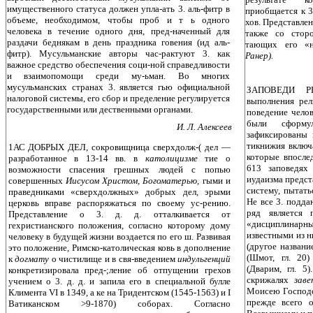
имущественного статуса должен упла-ать 3. аль-фитр в
приобщается к 3
объеме, необходимом, чтобы про­б и т ь одного
хов. Представлени
человека в течение одного дня, пред-наченный для
также со сторо
раздачи беднякам в день праздника говения (ид аль-
тающих его «н
фитр). Мусульманские авторы час-рактуют 3. как
Ранер).
важное средство обеспечения соци-ной справедливости
и взаимопомощи среди му-ьман. Во многих
мусульманских странах 3. является гью официальной
ЗАПОВЕДИ РЕ
налоговой системы, его сбор и пределение регулируется
выполнения рел
государственными или дественными органами.
поведение челов
были сформ
И. Л. Алексеев
зафиксированы
тикнижия включ
1АС ДОБРЫХ ДЕЛ, сокровищница сверхдолж-( дел —
которые впосле
разработанное в 13-14 вв. в
католицизме
тие о
613 заповедях 
возможности спасения грешных людей с по­пью
иудаизма предс
совершенных
Иисусом Христом, Богоматерью,
гыми и
систему, пытать
праведниками «сверхдолжных» добрых дел, эрыми
Не все 3. подд
церковь вправе распоряжаться по своему ус-рению.
ряд является 
Представление о 3. д. д. отталкивается от
«дисциплинарн
гехристианского положения, согласно которому дому
известными из ни
человеку в будущей жизни воздается по его ш. Развивая
(другое назван
это положение, Римско-католическая ковь в дополнение
(Шмот, гл. 20
к
догмату
о чистилище и в свя-введением
индульгенций
(Дварим, гл. 5
конкретизировала пред-;ление об отпущении грехов
скрижалях
зав
учением о 3. д. д. и за­пила его в специальной булле
Моисею Господо
Климента VI в 1349, а ке на Тридентском (1545-1563) и I
прежде всего о
Ватиканском >9-1870) соборах. Согласно