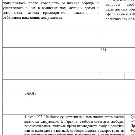
признавалось право совершать ре-иозные обряды и
вопросы своб
участвовать в них в воинских ча­х, детских домах и
религиозных объ
интернатах, местах предваритель-о заключения и
сфере является 
отбывания наказания; допускалась
религиозных объ
351
ЗАКЯТ
бу
1 окт. 1997. Наиболее существенными моментами это­го закона
не
являются следуюпше. 1. Гарантии свободы совести и свободы
Пр
вероисповедания, включая право ис­поведовать любую религию
фе
или не исповедовать ни­какой, свободно менять и распрос гранять
ви
религиозные и иные убеждения и действовать в соответствии с