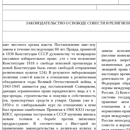
ЗАКОНОДАТЕЛЬСТВО О СВОБОДЕ СОВЕСТИ И РЕЛИГИОЗ
шя» местного органа власти. Постановление име-:илу
закона в течение последующих 60 лет. Правда, принятой
замена исполн
в 1936 Конституции СССР духовенству то возвращено
(несение воинск
пассивное избирательное право. ;сте с тем положение
вводился запре
Конституции 1918 о свободе игиозной пропаганды в
назначенных дл
новой Конституции было енено свободой отправления
лизацией права
религиозных культов 124). В результате либерализации
настоящее время
политики совет-й власти в отношении к религиозным
деятельности р
объединени-в годы Великой Отечественной войны, в
Федерации обр
1943-1945 шимается ряд постановлений Совнаркома,
нормы междунар
дающих ограниченное право юридического лица, в т. ч.
России; 2) Конс
пра-зренды, строительства и покупки в собственность
системы госуда
(ов, транспортных средств и утвари. Однако уже в .
правовые акты
1950-х гг. «либеральный» курс по отношению к игии
отношения в о
был признан ошибочным. Принятая в 1960 KX1I съезде
нормативно-пра
КПСС программа построения в СССР шунизма явилась
норм междунаро
новым толчком к борьбе против лигиозных
России непосред
предрассудков». В соответствии с Инст-цией по
совести и ве­ро
применению законодательства о религи-ых культах в
прав че­ловека 