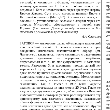
на
религий,
в частности
иудаизма,
универсальному гу­
пр
манизму
христианства.
В Новом 3. Библии говорится о
об
седьмом 3. Бога с человечеством через крестную жер­тву
ри
Иисуса Христа.
Суть этого договора излагает Иисус в
по
Нагорной проповеди (Мф. 5,6,7). В
исламе
считается, что
за
восьмой 3., установленный
Аллахом с
людьми че­рез его
пр
пророка
Мухаммада,
сформулирован в первой суре
ин
Корана.
(См. также:
Договор между человеком и Бо­
эт
жеством в религиозных представлениях).
до
A.A. Слесарев
о
ЗАГОВОР — магические слова, обладающие колдов­ской
зл
или целебной силой. 3. являлся словесным сопро­
бы
вождением языческого заклинательного обряда (см.
ми
Язычество),
как правило, тесно связанного с различ­ными
он
древними
культами
— аграрным, свадебным,
ри
погребальным и т. п., но мог существовать и самостоя­
т.
тельно. Языческие 3. и заклинания прошли долгий ис­
торический путь, сохраняя следы древнейших культов
даже после принятия
христианства,
переплавляя в себе
дохристианские и христианские элементы. Молитвен­ные
формулы христиан, по своим функциям, близки к древним
ЗА
заклинаниям. Так, в Помпее в 1936 были най­дены
в 
надписи-криптограммы из пяти слов и 25 букв. Такие же
д
надписи, датируемые 2 в. до н. э., обнаружены в Венгрии
д
и Месопотамии. Некоторые ученые расшиф­ровывают эту
ар
криптограмму как языческое заклина­ние, называемое
по
«Ротос-формула» или «Печать Соло­мона», слова которой
ку
были непонятны даже для тех, кто ее произносил. Другая
по
часть ученых считает ее хри­стианской, находя в ее