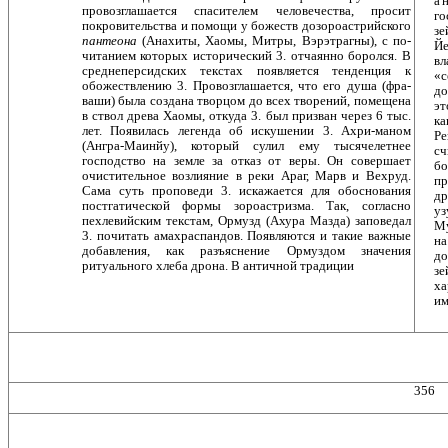
а 
провозглашается спасителем человечества, просит
го
покровительства и помощи у божеств дозороастрийского
зе
пантеона
(Анахиты, Хаомы, Митры, Вэрэтрагны), с по­
Йе
читанием которых исторический 3. отчаянно боролся. В
вл
среднеперсидских текстах появляется тенденция к
«с
обожествлению 3. Провозглашается, что его душа (фра-
до
ваши) была создана творцом до всех творений, поме­щена
эт
в ствол древа Хаомы, откуда 3. был призван через 6 тыс.
ка
лет. Появилась легенда об искушении 3. Ахри-маном
Ре
(Ангра-Маинйу), который сулил ему тысячелет­нее
сч
господство на земле за отказ от веры. Он совершает
бо
очистительное возлияние в реки Араг, Марв и Вехруд.
пр
Сама суть проповеди 3. искажается для обоснования
др
постгатической формы зороастризма. Так, согласно
уз
пехлевийским текстам, Ормузд (Ахура Мазда) запове­дал
Му
3. почитать амахраспандов. Появляются и такие важные
на
добавления, как разъяснение Ормуздом зна­чения
до
ритуального хлеба дрона. В античной традиции
зе
ха
им
356