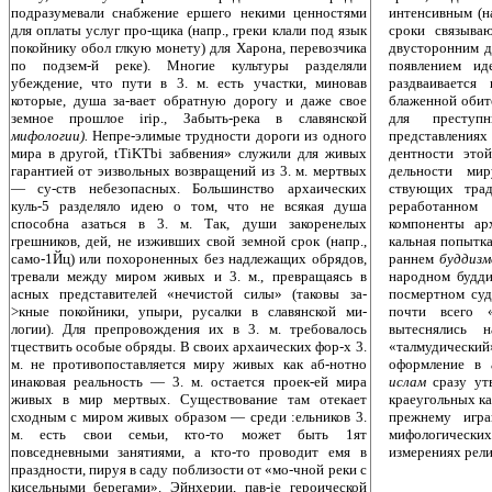
интен­сивным (н
подразумевали снабжение ершего некими ценностями
сроки связыва
для оплаты услуг про-щика (напр., греки клали под язык
двусторонним д
покойнику обол глкую монету) для Харона, перевозчика
появлением ид
по подзем-й реке). Многие культуры разделяли
раздваиваетс
убеждение, что пути в 3. м. есть участки, миновав
блаженной обит
которые, душа за-вает обратную дорогу и даже свое
для преступ
земное прошлое irip., Забыть-река в славянской
представления
мифологии).
Непре-элимые трудности дороги из одного
дентности это
мира в другой, tTiKTbi забвения» служили для живых
дельности ми
гарантией от эизвольных возвращений из 3. м. мертвых
ствующих трад
— су-ств небезопасных. Большинство архаических
реработанном
куль-5 разделяло идею о том, что не всякая душа
компоненты ар
способна азаться в 3. м. Так, души закоренелых
кальная попытка
грешников, дей, не изживших свой земной срок (напр.,
раннем
буддиз
само-1Йц) или похороненных без надлежащих обрядов,
народном будди
тревали между миром живых и 3. м., превращаясь в
посмертном суд
асных представителей «нечистой силы» (таковы за-
почти всего 
>кные покойники, упыри, русалки в славянской ми-
вытеснялись 
логии). Для препровождения их в 3. м. требовалось
«талмудический
тцествить особые обряды. В своих архаических фор-х 3.
оформление в 
м. не противопоставляется миру живых как аб-нотно
ислам
сразу ут
инаковая реальность — 3. м. остается проек-ей мира
краеугольных кам
живых в мир мертвых. Существование там отекает
прежнему игра
сходным с миром живых образом — среди :ельников 3.
мифологически
м. есть свои семьи, кто-то может быть 1ят
измерениях рели
повседневными занятиями, а кто-то проводит емя в
праздности, пируя в саду поблизости от «мо-чной реки с
кисельными берегами». Эйнхерии, пав-ie героической