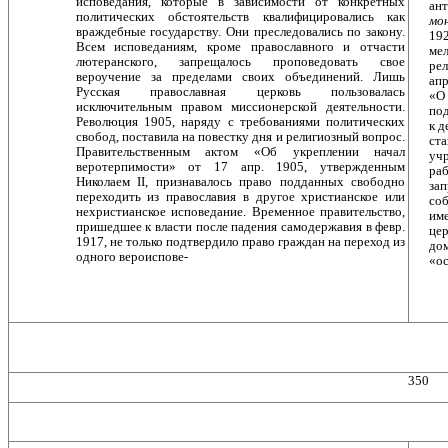
исповедания, которые в зависимости от конкретных
ан
политических обстоятельств квалифи­цировались как
мо
враждебные государству. Они пре­следовались по закону.
192
Всем исповеданиям, кроме православного и отчасти
ме
лютеранского, запрещалось проповедовать свое
рел
вероучение за пределами своих объединений. Лишь
ап
Русская православная церковь пользовалась
«О
исключительным правом миссионерской деятельности.
по
Революция 1905, наряду с требования­ми политических
к д
свобод, поставила на повестку дня и религиозный вопрос.
ст
Правительственным актом «Об укреплении начал
уч
веротерпимости» от 17 апр. 1905, утвержденным
ра
Николаем II, признавалось право под­данных свободно
зап
переходить из православия в другое христианское или
соб
нехристианское исповедание. Вре­менное правительство,
име
пришедшее к власти после па­дения самодержавия в февр.
цер
1917, не только подтвер­дило право граждан на переход из
до
одного вероиспове-
«ос
350