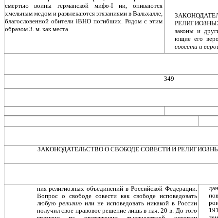
смертью воины германской мифо-I ии, опиваются
хмельным медом и развлекаются зтязаниями в Вальхалле,
ЗАКОНОДАТ
благословенной обители iBHO погибших. Рядом с этим
РЕЛИГИОЗНЫ
образом 3. м. как места
законы и друг
ющие его вер
совести и веро
349
ЗАКОНОДАТЕЛЬСТВО О СВОБОДЕ СОВЕСТИ И РЕЛИГИОЗН
да
ния религиозных объединений в Российской Федера­ции.
по
Вопрос о свободе совести как свободе исповедо­вать
ро
любую
религию
или не исповедовать никакой в Рос­сии
191
получил свое правовое решение лишь в нач. 20 в. До того
тем
времени па протяжении тысячелетней исто­рии