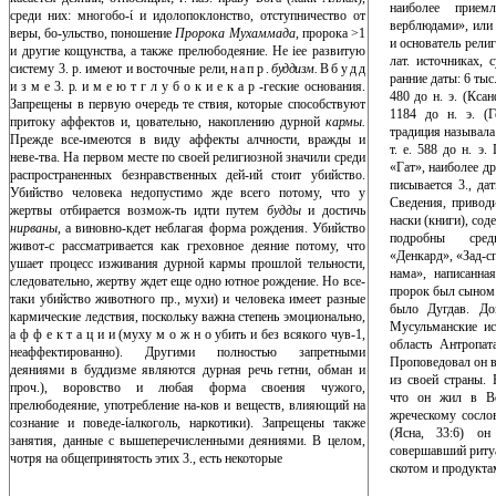
наиболее прием
среди них: многобо-ί и идолопоклонство, отступничество от
верблюдами», или
веры, бо-ульство, поношение
Пророка Мухаммада,
пророка >1
и основатель рели
и другие кощунства, а также прелюбодеяние. Не iee развитую
лат. источниках, 
систему 3. р. имеют и восточные рели­
, н а п р .
буддизм.
В б у д д
ранние даты: 6 тыс.
и з м е 3. р. и м е ю т г л у б о к и е к а р -
геские основания.
480 до н. э. (Ксан
Запрещены в первую очередь те ствия, которые способствуют
1184 до н. э. (Г
притоку аффектов и, цовательно, накоплению дурной
кармы.
традиция называла 
Прежде все-имеются в виду аффекты алчности, вражды и
т. е. 588 до н. э
неве-тва. На первом месте по своей религиозной значи­ли среди
«Гат», наи­более д
распространенных безнравственных дей-ий стоит убийство.
писывается 3., да
Убийство человека недопустимо жде всего потому, что у
Сведения, приводи
жертвы отбирается возмож-ть идти путем
будды
и достичь
наски (книги), сод
нирваны,
а виновно-кдет неблагая форма рождения. Убийство
подробны средн
живот-с рассматривается как греховное деяние потому, что
«Денкард», «Зад-с
ушает процесс изживания дурной кармы прошлой тельности,
нама», написанна
следовательно, жертву ждет еще одно ютное рождение. Но все-
пророк был сыном
таки убийство животного пр., мухи) и человека имеет разные
было Дугдав. Дом
кармические ледствия, поскольку важна степень эмоционально­,
Мусульманские ис
а ф ф е к т а ц и и (муху м о ж н о убить и без всякого чув-1,
область Антропат
неаффектированно). Другими полностью запре­тными
Проповедовал он в 
деяниями в буддизме являются дурная речь гетни, обман и
из сво­ей страны.
проч.), воровство и любая форма своения чужого,
что он жил в Во
прелюбодеяние, употребление на-ков и веществ, влияющий на
жреческому сосло
сознание и поведе-ίалкоголь, наркотики). Запрещены также
(Ясна, 33:6) он
занятия, данные с вышеперечисленными деяниями. В целом,
совершавший ритуа
чотря на общепринятость этих 3., есть некоторые
скотом и продукта