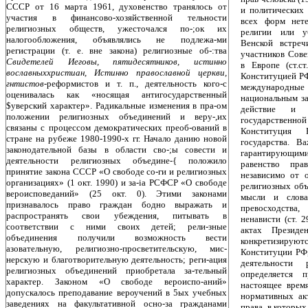
СССР от 16 марта 1961, духовенство транялось от
и политических 
участия в финансово-хозяйственной тельности
всех форм нете
религиозных обществ, ужесточался по-;ок их
религии или у
налогообложения, объявлялись не подлежа-ми
Венской встреч
регистрации (т. е. вне закона) религиозные об-:тва
участников Сове
Свидетелей Иеговы, пятидесятников, истинно
в Европе (ст.с
вославныххристиан, Истинно православной церкви,
Конституцией Р
гнтистов-
реформистов и т. п., деятельность кого-с
международные
оценивалась как «носящая антигосударственный
национальным за
$уверский характер». Радикальные изменения в пра-ом
действие и в
положении религиозных объединений и веру-,их
государственной 
связаны с процессом демократических преоб-ований в
Конституция 
стране на рубеже 1980-1990-х гг. Начало данию новой
государства. В
законодательной базы в области сво-;ы совести и
гарантирующими
деятельности религиозных объедине-{ положило
равенство пр
принятие закона СССР «О свободе со-ги и религиозных
независимо от о
организациях» (1 окт. 1990) и за-ia РСФСР «О свободе
религиозных объе
вероисповеданий» (25 окт. 0). Этими законами
мысли и слова
признавалось право граждан бодно выражать и
превосходства
распространять свои убеждения, питывать в
ненависти (ст. 
соответствии с ними своих детей; рели-зные
актах Президе
объединения получили возможность вести
конкретизир
азовательную, религиозно-просветительскую, мис-
Конституции РФ,
нерскую и благотворительную деятельность; реги-ация
деятельности 
религиозных объединений приобретала за-тельный
определяется 
характер. Законом «О свободе вероиспо-аний»
настоящее врем
допускалось преподавание вероучений в 5ых учебных
нормативных ак
заведениях на факультативной осно-за гражданами
права, в которых