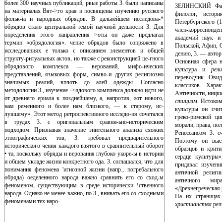
более 300 научных публикаций, рвые работы 3. были написаны
ЗЕЛИНСКИЙ Фадд
на материалах Вят->го края и посвящены изучению русского
филолог, истори
фольк-ia и народных обрядов. В дальнейшем исследова-*
Петербургского (1
обрядов стало центральной темой научной дел­ьности 3. Для
член-корреспонд
определения этого направления >оты он даже предлагал
академий наук и 
термин «обрядология». чение обрядов было сопряжено в
Польской, Афин, 
исследованиях е только с описанием элементов и общей
дению, 3. — автор 
структу-ритуальных актов, но также с реконструкцией це-гного
Основная сфера н
обрядового комплекса — верований, мифо-ических
культура и
рел
представлений, языковых форм, симво-и других религиозно
переводчик Овид
значимых реалий, вплоть до алей одежды. Согласно
классиков. Хара
методологии 3., изучение ->ядового комплекса должно идти не
Античности, ницш
от древнего ериала к позднейшему, а, напротив, «от нового,
стицизм.
Истоком
нам ременного и более нам близкого, — к старому, ис-
культуры он счит
лувшему». Этот метод ретроспективного исследо-ня сочетался
греко-римской ци
в трудах 3. с оригинальным сравни-ьно-историческим
морали, права, пол
подходом. Признавая значение знительного анализа схожих
Ренессансом 3. с
этнографических тов, 3. требовал предварительного
Поэтому он выст
исторического чения каждого взятого в сравнительный оборот
образцов и крит
• та, поскольку обряды и верования глубоко укоре-ы в истории
сердце культуры
и общем укладе жизни конкретного ода. 3. соглашался, что для
придавал изуче­н
понимания феномена 'игиозной жизни (напр., погребального
антич­ной религ
обряда) оеделенного народа важно сравнить его со сход-м
античного ми
феноменом, существующим в среде исторически !ственного
«Древнегреческая 
народа. Однако не менее важно, по 3., внивать его со сходными
На их страницах
феноменами тех наро-
христианства
рел