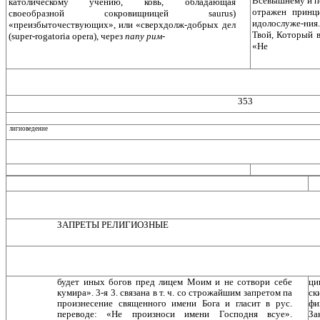
Всевышнему и п
католическому учению, ковь, обладающая
отражен прин­
своеобразной сокровищницей saurus)
идолослуже-ния. 
«преизбыточествующих», или «сверхдолж-добрых дел
Твой, Ко­торый 
(super-rogatoria opera), через
папу рим-
«Не
353
лигиоведение
ЗАПРЕТЫ РЕЛИГИОЗНЫЕ
будет иных богов пред лицем Моим и не сотвори себе
ци
кумира». 3-я 3. связана в т. ч. со строжайшим запретом па
ск
произнесение священного имени Бога и гласит в рус.
фи
переводе: «Не произноси имени Господня всуе».
За