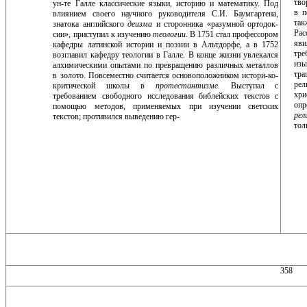
тво
ун-те Галле классиче­ские языки, историю и математику. Под
в п
влиянием сво­его научного руководителя С.И. Баумгартена,
так
знатока английского
деизма
и сторонника «разумной ортодок­
Рас
сии», приступил к изучению
теологии.
В 1751 стал про­фессором
яви
кафедры латинской истории и поэзии в Альтдорфе, а в 1752
тр
возглавил кафедру теологии в Галле. В конце жизни увлекался
изы
алхимическими опы­тами по превращению различных металлов
тра
в золото. Повсеместно считается основоположником истори-ко-
рел
критической школы в
протестантизме.
Выступал с
хри
требованием свободного исследования библейских текстов с
опр
помощью методов, применяемых при изу­чении светских
рел
текстов; противился выведению гер-
тол
358