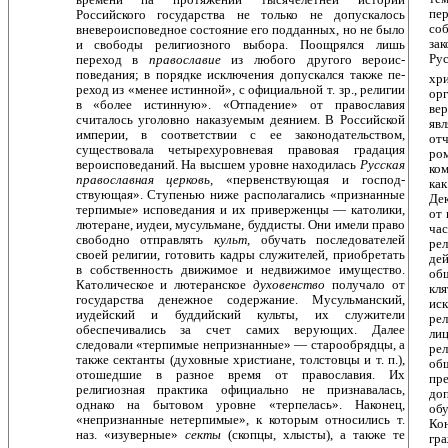
пе
Российского государства не только не допускалось
со
вневероисповедное состояние его подданных, но не было
зак
и свободы религиозного выбора. Поощрялся лишь
Ру
переход в
православие
из любого другого вероис­
поведания; в порядке исключения допускался также пе­
хр
реход из «менее истинной», с официальной т. зр., рели­гии
ор
в «более истинную». «Отпадение» от православия
ве
считалось уголовно наказуемым деянием. В Россий­ской
яв
империи, в соответствии с ее законодательством,
отч
существовала четырехуровневая правовая градация
ро
вероисповеданий. На высшем уровне находилась
Рус­ская
ком
православная церковь,
«первенствующая и господ­
ка
ствующая». Ступенью ниже располагались «признан­ные
Дек
терпимые» исповедания и их приверженцы — католики,
от 
лютеране, иудеи, мусульмане, буддисты. Они имели право
ча
свободно отправлять
культ,
обучать пос­ледователей
ре
своей религии, готовить кадры служите­лей, приобретать
де
в собственность движимое и недви­жимое имущество.
общ
Католическое и лютеранское
духо­венство
получало от
кля
государства денежное содержание. Мусульманский,
ис
иудейский и буддийский культы, их служители
ре
обеспечивались за счет самих верующих. Далее
ли
следовали «терпимые непризнанные» — старо­обрядцы, а
ре
также сектанты (духовные христиане, тол­стовцы и т. п.),
об
отошедшие в разное время от право­славия. Их
пр
религиозная практика официально не при­знавалась,
доп
однако на бытовом уровне «терпелась». Наконец,
об
«непризнанные нетерпимые», к которым от­носились т.
Ко
наз. «изуверные»
секты
(скопцы, хлысты), а также те
гр