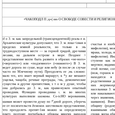
•ЧАКОПОДЛ П ;ц»( ню О СВОБОДЕ СОВЕСТИ И РЕЛИГИ
if о 3. м. как запредельной (трансцендентной) реаль-л и.
Архаические культуры допускают, что 3. м. лока-<ован в
счастья и изоб
пределах земной реальности, но только в :нь
мифологии), мож
труднодоступном месте — за горной грядой, дре-чими
мрака, холода, 
лесами, на дальнем острове в море. Позднее >
мифологии). Ина
представление могло быть развито в образах «не-ного»
ступени как п
(«верхнего») или «подземного» («нижнего») В 3. м.
мертвое, видимо
ведет дорога по суше, воде или небу (в после-;м случае
этой логике, с
часто по Млечному пути). Преодолеть ее ;нь сложно:
(нож, горшок и 
мало тех, кто знает верный маршрут, к *у же мешают
находятся в 
ущелья, чащоба, речные преграды, >нь, демонические
родственники д
существа и другие препятствия, э т о м у душе, чтобы
них
жертвоп
она добралась до 3. м., как прави-нужен опытный
насельники 3. 
проводник. Функцию проводника ι. м. во многих
или наказывают
культурах выполняли
шаманы.
Со-icHO верованиям,
через знамения,
г
шаманов). Вме
шаман может провести душу по !
дной дороге, уберечь
общину (родов
ее от посягательств
демонов.
шествовало представление,
взаимными обя
что преодолеть препят-1ия можно за определенную
сроки, когда о
плату, поэтому погребаль-е обряды многих народов