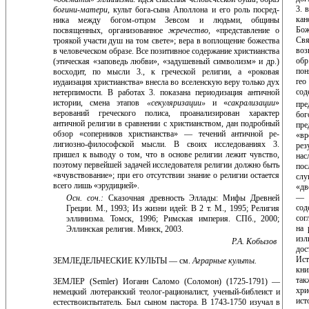
3. 
богини-матери,
культ бога-сына Аполлона и его роль посред­
кан
ника между богом-отцом Зевсом и людьми, общины
Бож
посвященных, организованное
жречество,
«пред­ставление о
Св
троякой участи душ на том свете»; вера в воплощение божества
воз
в человеческом образе. Все по­зитивное содержание христианства
обр
(этическая «за­поведь любви», «задушевный символизм» и др.)
пон
вос­ходит, по мысли 3., к греческой религии, а «роковая
reo
иудаизация христианства» внесла во вселенскую веру только дух
со
нетерпимости. В работах 3. показана пери­одизация античной
истории, смена этапов
«секуляри­зации»
и «
сакрализации
»
пр
верований греческого поли­са, проанализирован характер
бог
античной религии в сравнении с христианством, дан подробный
пре
обзор «соперников христианства» — течений античной ре­
«вр
лигиозно-философской мысли. В своих исследовани­ях 3.
ре
пришел к выводу о том, что в основе религии лежит чувство,
на
поэтому первейшей задачей исследо­вателя религии должно быть
по
«вчувствование»; при его отсутствии знание о религии остается
слу
всего лишь «эру­дицией».
«дв
— у
Осн. соч.:
Сказочная древность Эллады: Мифы Древней
со
Греции. М., 1993; Из жизни идей: В 2 т. М., 1995; Религия
сог
эллинизма. Томск, 1996; Римская империя. СПб., 2000;
на 
Эллинская религия. Минск, 2003.
изл
P.A. Кобызов
дос
Ист
ЗЕМЛЕДЕЛЬЧЕСКИЕ КУЛЬТЫ — см.
Аграрные ку­льты.
кни
так
ЗЕМЛЕР (Semler) Иоганн Саломо (Соломон) (1725-1791) —
хри
немецкий лютеранский теолог-рационалист, ученый-библеист и
ист
естествоиспытатель. Был сыном пастора. В 1743-1750 изучал в