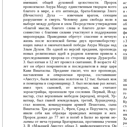
имевших общей духовной целостности. Пророк
ас
провозгласил Ахура Мазду единственным творцом всего
ал
благого в мире, а его антипода, брата-близнеца Злого
и 
(Нечистого) Духа — извечным врагом, сеющим
эп
разрушение и смерть. Человеку дана свобода воли в
ми
выборе между добром и злом. Посредством утвержде­ния
об
«благой мысли, благого слова и благого дела» люди
мо
совместно с благими силами участвуют в поддержании
фи
миропорядка. Праведники обретут спасение и вечную
в 
жизнь после вселенской битвы двух противоборству­
з 
ющих начал и окончательной победы Ахура Мазды над
св
Злым Духом. По одной из версий предания, проповедь
п
новых религиозных идей в родном племени привела к
оз
преследованиям пророка со стороны жреца Дурасроба.
Ши
3. был изгнан и 12 лет провел в скитаниях. В возрасте 42
лет он обрел покровителя и последователя в лице царя
Кави Виштаспы. Предание гласит, что все пропо­веди,
наставления и
откровения
пророка, составившие
«Авесту», были записаны золотом на 12 тыс. бычьих кож
ЗЕ
и помещены в сокровищницу. 3. был несколько раз женат,
ши
имел трех сыновей, от которых, как считают
по
зороастрийцы, произошли три сословия. Первый, Исад-
го
вастар, стал верховным мобедом (жрецом), второй, Ур-
Ал
ватнар, был главой земледельцев, третий, Хуршедчихр,
Ку
стал воином, командующим армией Пешотана, сына
ст
Виштаспа. Три дочери 3., Френ, Срид и Поручиста, про­
м 
явили себя как образцы праведных женщин и жен.
им
Пророк дожил до 77 лет и погиб в Балхе во время
мо­
Хи
литвы
от меча туранца Братарвахша, противника уче­ния
ра
3. В «Младшей Авесте» образ 3. мифологизируется. Он