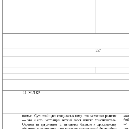
357
11· Μ Л KP
мен
ниама». Суть этой идеи сводилась к тому, что «антич­ная религия
биб
— это и есть настоящий ветхий завет нашего христианства».
не 
Одними из аргументов 3. яв­ляются близкие к христианству
дог
«
догматы
» эллиниз­ма: идея спасения человеческой
души
; образ