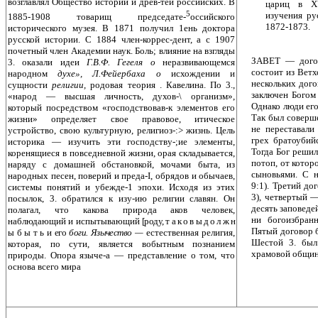
возглавлял Общество истории и древ-тей российских. В
цариц в XV
5
изучения ру
1885-1908 товарищ председате-
оссийского
1872-1873.
исторического музея. В 1871 получил 1ень доктора
русской истории. С 1884 член-коррес-дент, а с 1907
почетный член Академии наук. Боль­; влияние на взгляды
ЗАВЕТ — дого
3. оказали идеи
Г.В.Ф. Гегеля о
неразвивающемся
состоит из Ветх
народном
духе», Л.Фейербаха о
исхождении и
нескольких дого
сущности
религии,
родовая теория . Кавелина. По 3.,
заключен Богом 
«народ — высшая личность, духов-\ организм»,
Однако люди его
который посредством «господствовав-к элементов его
Так был соверш
жизни» определяет свое правовое, итическое
не переставал
устройство, свою культурную, религиоз-:> жизнь. Цель
грех братоубийс
историка — изучить эти господству-;ие элементы,
Тогда Бог решил
коренящиеся в повседневной жизни, орая складывается,
потоп, от котор
наряду с домашней обстановкой, мочами быта, из
сыновьями. С н
народных песен, поверий и преда-I, обрядов и обычаев,
9:1). Третий до
системы понятий и убежде-1 эпохи. Исходя из этих
3), четвер­тый 
посылок, 3. обратился к изу-ию религии славян. Он
десять заповедей
полагал, что какова природа аков человек,
ни богоизбранн
наблюдающий и испытывающий
[роду, т а к о в ы д о л ж н
Пятый договор б
ы б ы т ь и его
боги. Язычество —
естественная религия,
Шестой 3. был
которая, по сути, является вобытным познанием
храмовой общин
природы. Опора языче-а — представление о том, что
основа всего мира