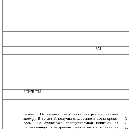
355
ЗЕЙДИТЫ
леделия). Он называет себя также мантран (сочинитель
мантр).
В 30 лет 3. получил откровение и начал
пропо­
3.
ведь.
Она отличалась принципиальной новизной от
ас
существующих в те времена религиозных воззрений, не
жи