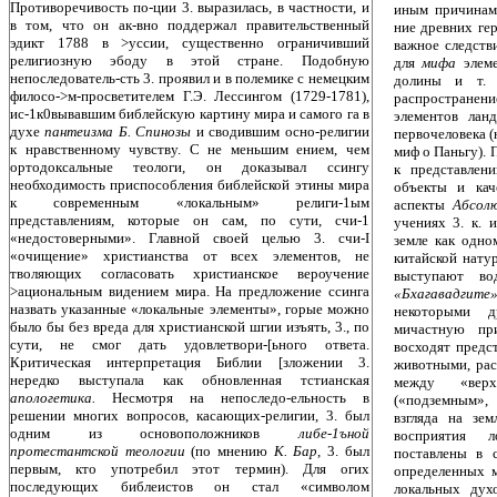
Противоречивость по-ции 3. выразилась, в частности, и
иным причинам
в том, что он ак-вно поддержал правительственный
ние древних ге
эдикт 1788 в >уссии, существенно ограничивший
важное следств
религиозную эбоду в этой стране. Подобную
для
мифа
элем
непоследователь-сть 3. проявил и в полемике с немецким
долины и т. п
филосо->м-просветителем Г.Э. Лессингом (1729-1781),
распространени
ис-1к0вывавшим библейскую картину мира и самого га в
элементов лан
духе
пантеизма Б. Спинозы
и сводившим осно-религии
первочеловека (
к нравственному чувству. С не меньшим ением, чем
миф о Паньгу). 
ортодоксальные теологи, он доказывал ссингу
к представле­
необходимость приспособления библейской этины мира
объекты и кач
к современным «локальным» религи-1ым
аспекты
Аб­со
представлениям, которые он сам, по сути, счи-1
учени­ях 3. к.
«недостоверными». Главной своей целью 3. счи-I
зем­ле как одн
«очищение» христианства от всех элементов, не
китайской нату
тволяющих согласовать христианское вероучение
выступают вод
>ациональным видением мира. На предложение ссинга
«Бхагавадгит
назвать указанные «локальные элементы», горые можно
некоторыми д
было бы без вреда для христианской шгии изъять, 3., по
мичастную пр
сути, не смог дать удовлетвори-[ьного ответа.
восходят предс
Критическая интерпретация Библии [зложении 3.
животными, рас
нередко выступала как обновленная тстианская
между «верх
апологетика.
Несмотря на непоследо-ельность в
(«подземным»
решении многих вопросов, касающих-религии, 3. был
взгляда на зем
одним из основоположников
либе-1ъной
восприятия 
протестантской теологии
(по мнению
К. Бар­
, 3. был
поставлены в
первым, кто употребил этот термин). Для огих
определенных ме
последующих библеистов он стал «символом
локальных дух