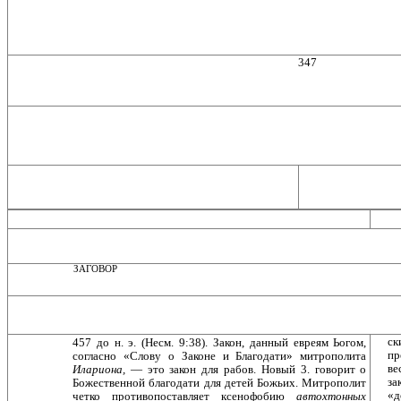
347
ЗАГОВОР
ск
457 до н. э. (Несм. 9:38). Закон, данный евреям Ьогом,
пр
согласно «Слову о Законе и Благодати» митрополита
ве
Илариона,
— это закон для рабов. Новый 3. говорит о
за
Божественной благодати для детей Божьих. Митропо­лит
«д
четко противопоставляет ксенофобию
автохтон­ных