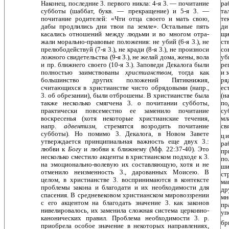
Наконец, последние 3. первого никла: 4-я 3. — почита­ние
ра
субботы (шаббат, букв. — прекращение) и 5-я 3. —
та
почитание родителей: «Чти отца своего и мать свою,
те
дабы продлились дни твои па земле». Остальные пять
ди
касались отношений между людьми и во многом отра­
щи
жали морально-правовые положения: не убий (6-я 3.), не
ст
прелюбодействуй (7-я 3.), не кради (8-я 3.), не про­износи
со
ложного свидетельства (9-я 3.), не желай дома, жены, вола
уб
и пр. ближнего своего (10-я 3.). Заповеди Декалога были
ре
полностью заимствованы
христиан­ством,
тогда как
и 
большинство других положений Пя­тикнижия,
ря
считающихся в христианстве чисто обря­довыми (напр.,
ес
3. об обрезании), были отброшены. В христианстве была
(н
также несколько смягчена 3. о почитании субботы,
по
практически повсеместно ее заме­нило почитание
су
воскресенья (хотя некоторые христи­анские течения,
мл
напр.
адвентизм,
стремятся возродить почитание
св
субботы). Но помимо 3. Декалога, в Новом Завете
ц 
утверждается принципиальная важность еще двух 3.:
ра
любви к
Богу
и любви к ближнему (Мф. 22:37-40). Это
пр
несколько сместило акценты в христианском подходе к 3.
по
на эмоционально-волевую их составляю­щую, хотя и не
ши
отменило неизменность 3., дарованных Моисею. В
ст
целом, в христианстве 3. воспринимаются в контексте
ма
проблемы закона и благодати и их необхо­димости для
др
спасения. В средневековом христианском мировоззрении
мн
с его акцентом на благодать значение 3. как законов
пр
нивелировалось, их заменила сложная система церковно-
уп
канонических правил. Проблема необходимости 3. р.
бр
приобрела особое значение в неко­торых направлениях,