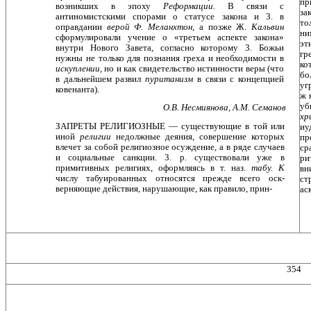
пр
возникших в эпоху
Реформации.
В связи с
за
антиномистскими спорами о статусе закона и 3. в
то
оправдании
верой Ф. Меланхтон,
а позже Ж.
Каль­вин
ни
сформулировали учение о «третьем аспекте зако­на»
эт
внутри Нового Завета, согласно которому 3. Божьи
гр
нужны не только для познания греха и необходимости в
ко
искуплении,
но и как свидетельство истинности веры (что
бо
в дальнейшем развил
пуританизм
в связи с кон­цепцией
уг
ковенанта).
ж 
уб
О.В. Несмиянова, A.M. Семанов
хр
ЗАПРЕТЫ РЕЛИГИОЗНЫЕ — существующие в той или
иу
иной
религии
недолжные деяния, совершение ко­торых
пр
влечет за собой религиозное осуждение, а в ряде случаев
ср
и социальные санкции. 3. р. существовали уже в
ри
примитивных религиях, оформляясь в т. наз.
табу. К
вн
числу табуированных относятся прежде всего оск­
ст
верняющие действия, нарушающие, как правило, прин-
ас
354