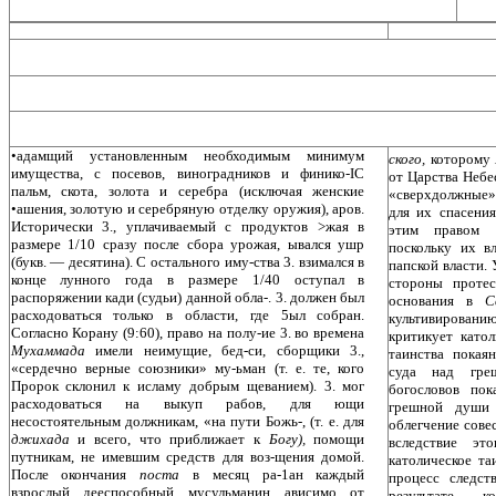
•адамщий установленным необходимым миниму­м
ского,
которому
имущества, с посевов, виноградников и финико-IC
от Царства Небе
пальм, скота, золота и серебра (исключая женские
«сверхдолжные»
•ашения, золотую и серебряную отделку оружия), аров.
для их спасения
Исторически 3., уплачиваемый с продуктов >жая в
этим правом д
размере 1/10 сразу после сбора урожая, ывался ушр
поскольку их в
(букв. — десятина). С остального иму-ства 3. взимался в
папской власти. 
конце лунного года в размере 1/40 оступал в
стороны протес
распоряжении кади (судьи) данной обла-. 3. должен был
основания в
С
расходоваться только в области, где 5ыл собран.
культивировани
Согласно Корану (9:60), право на полу-ие 3. во времена
критикует катол
Мухаммада
имели неимущие, бед-си, сборщики 3.,
таинства покаян
«сердечно верные союзники» му-ьман (т. е. те, кого
суда над греш
Пророк склонил к исламу добрым щеванием). 3. мог
богословов пок
расходоваться на выкуп рабов, для ющи
грешной души 
несостоятельным должникам, «на пути Божь-, (т. е. для
облегчение совес
джихада
и всего, что приближает к
Богу),
помощи
вследствие э
путникам, не имевшим средств для воз-щения домой.
католическое та
После окончания
поста
в месяц ра-1ан каждый
процесс следст
взрослый дееспособный мусульманин ависимо от
результате к