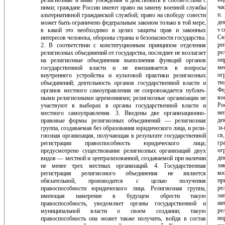
ча
ними; граждане России имеют право на замену военной служ­бы
п.
альтернативной гражданской службой; право на сво­боду совести
де
может быть ограничено федеральным за­коном только в той мере,
ν 
в какой это необходимо в це­лях защиты прав и законных
Сю
интересов человека, обороны страны и безопасности государства.
ре
2. В соот­ветствии с конституционным принципом отделения
ре
религиозных объединений от государства, последнее не возлагает
оп
на религиозные объединения выполне­ния функций органов
ме
государственной власти и не вмешивается в вопросы
ог
внутреннего устройства и культовой практики религиозных
тю
объединений; дея­тельность органов государственной власти и
Фе
органов местного самоуправления не сопровождается публич­
во
ными религиозными церемониями; религиозные организации не
Ро
участвуют в выборах в органы госу­дарственной власти и
не
местного самоуправления. 3. Введены две организационно-
де
правовые формы ре­лигиозных объединений — религиозная
:и-
группа, со­здаваемая без образования юридического лица, и рели­
ся
гиозная организация, получающая в результате государ­ственной
гр
регистрации правоспособность юридического лица;
ог
предусмотрено существование религиозных орга­низаций двух
де
видов — местной и централизованной, создаваемой при наличии
за
не менее трех местных орга­низаций. 4. Государственная
ко
регистрация религиозного объединения не является
пр
обязательной, производится с целью получения
ре
правоспособности юридического лица. Религиозная группа,
за
имеющая намерение в буду­щем обрести такую
ин
правоспособность, уведомляет орга­ны государственной и
ре
муниципальной власти о своем создании; такую
но
правоспособность она может также по­лучить, войдя в состав