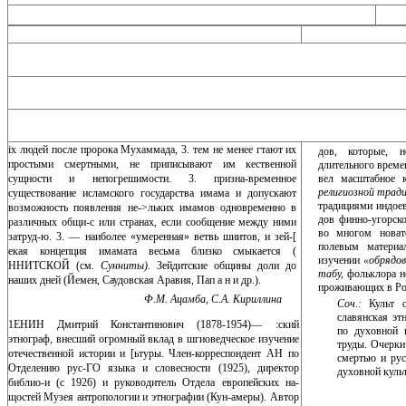
ix людей после пророка Мухаммада, 3. тем не менее гтают их
дов, которые, н
простыми смертными, не приписывают им кественной
длительного време
сущности и непогрешимости. 3. призна-временное
вел масштабное к
религиозной трад
существование исламского государства имама и допускают
традициями индоев
возможность появления не->льких имамов одновременно в
дов финно-угорско
различных общи-с или странах, если сообщение между ними
во многом новат
затруд-ю. 3. — наиболее «умеренная» ветвь шиитов, и зей-[
полевым материа
екая концепция имамата весьма близко смыкается (
изучении
«обрядов
ННИТСКОЙ (см.
Сунниты).
Зейдитские общины до­ли до
табу,
фольклора н
наших дней (Йемен, Саудовская Аравия, Па­п а н и др.).
про­живающих в Ро
Ф.М. Ацамба, С.А. Кириллина
Соч.:
Культ 
славянская эт
1ЕНИН Дмитрий Константинович (1878-1954)— :ский
по духовной 
этнограф, внесший огромный вклад в шгиоведческое изучение
труды. Очерки
отечественной истории и [ьтуры. Член-корреспондент АН по
смертью и рус
Отделению рус-ГО языка и словесности (1925), директор
духовной культ
библио-и (с 1926) и руководитель Отдела европейских на-
щостей Музея антропологии и этнографии (Кун-амеры). Автор