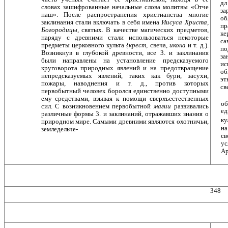
дл
словах зашифрованные началь­ные слова молитвы «Отче
за
наш». После распростране­ния христианства многие
об
заклинания стали включать в себя имена
Иисуса Христа,
пр
Богородицы,
святых. В ка­честве магических предметов,
ке
наряду с древними ста­ли использоваться некоторые
са
предметы церковного культа
{крест,
свеча,
икона
и т. д.).
по
Возникнув в глубо­кой древности, все 3. и заклинания
за
были направлены на установление предсказуемого
ис
круговорота природ­ных явлений и на предотвращение
об
непредсказуемых явлений, таких как бури, засухи,
эт
пожары, наводнения и т. д., против которых
св
первобытный человек боролся единственно доступными
ему средствами, взывая к помощи сверхъестественных
об
сил. С возникновением первобытной
магии
развивались
ед
различные формы 3. и заклинаний, отражавших знания о
ку
природном мире. Самыми древними являются охотничьи,
на
земледельче-
св
ус
Ар
348