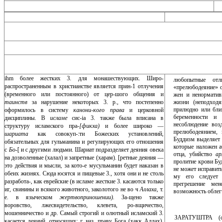
ihm более жестких 3. для монашествующих. Широ-
любопытные отли
распространенным в христианстве является прин-1 отлучения
«прелюбодеяние» о
(временного или постоянного) от цер-шого общения и
жен и ненорматив
таинств
за нарушение некоторых 3. р., что постепенно
жизни (неподход
прилюдно или бли
оформилось в систему
канони-кого права
и церковной
беременности и 
дисциплины. В
исламе
сис-ia 3. также была вписана в
несоблюдение воз
структуру исламского пра-
[фикха)
и более широко —
прелю­бодеянием,
шариата
как совокуп-:ти Божеских установлений,
Буддизм выделяет п
обязательных для гульманина и регулирующих его отношения
которые наложен а
с
Бо-
[ и с другими людьми. Шариат подразделяет деяния овека
отца, убийство
а
на дозволенные (халал) и запретные (харам). [ретные деяния —
пролитие крови Бу
это действия и мысли, за кото-е мусульманин будет наказан в
не может ис­править
обеих жизнях. Сюда юсятся и пищевые 3., хотя они и не столь
му его следует 
разработа-, как еврейские (в исламе жесткие 3. касаются только
прегрешение мен
иг, свинины и всякого животного, заколотого не во ч
Аллаха
, т.
возможность облег
е. в языческом
жертвоприношении).
За-щено также
воровство, лжесвидетельство, клевета, ро-вщичество,
мошенничество и др. Самый строгий и олютный исламский 3.
ЗАРАТУШТРА (сре
касается деяний, относящих­; г. наз. праву Бога (хакк Аллах),