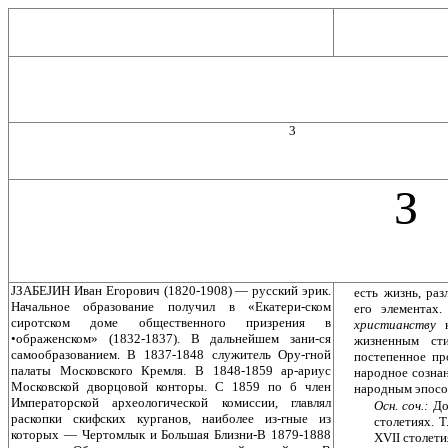
3
З
JЗАБEJИH Иван Егорович (1820-1908) — русский эрик.
есть жизнь, ра
Начальное образование получил в «Екатери-ском
его элементах
сиротском доме общественного призрения в
христианству
•ображенском» (1832-1837). В дальнейшем зани-ся
жизненным ст
самообразованием. В 1837-1848 служитель Ору-гной
постепенное пр
палаты Московского Кремля. В 1848-1859 ар-ариус
народное сознан
Московской дворцовой конторы. С 1859 по б член
народным эпосом
Императорской археологической комиссии, главлял
Осн. соч.:
До
раскопки скифских курганов, наиболее из-гные из
столетиях. 
которых — Чертомлык и Большая Близни-В 1879-1888
XVII столети