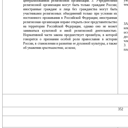
ум
централизованной религиозной организации. 5. Учредителями
те
религиозной организа­ции могут быть только граждане России;
иностранные граждане и лица без гражданства могут быть
участни­ками религиозных объединений только при условии их
постоянного проживания в Российской Федерации; иностранная
религиозная организация вправе открыть свое представительство
ЗА
на территории Российской Федерации, однако оно не может
ил
заниматься культо­вой и иной религиозной деятельностью.
ис
Нормативной части закона предшествует преамбула, в которой
до
гово­рится о признании особой роли православия в исто­рии
чл
России, в становлении и развитии ее духовной культуры, а также
3.
об уважении
христианства, ислама,
пл
352