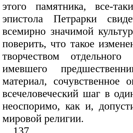
этого па­мятника, все-та
эпистола Пет­рарки свид
всемирно значимой культу
поверить, что такое измен
творчеством отдельно­го
имевшего предшественн
материал, сочувственное 
всечеловеческий шаг в один
неоспоримо, как и, допус
мировой религии.
137