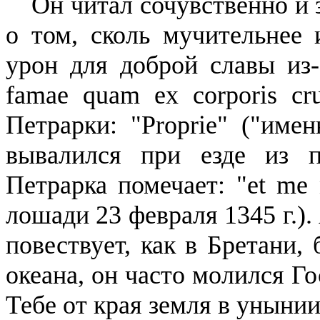
Он читал сочувственно и
о том, сколь мучительнее 
урон для доброй славы из-з
famae
quam
ex
corporis
cr
Петрарки: "
Proprie
" ("имен
вывалился при езде из 
Петрарка помечает: "
et
me
лошади 23 февраля 1345 г.).
повествует, как в Бретани,
океана, он часто молился Г
Тебе от края земля в унынии