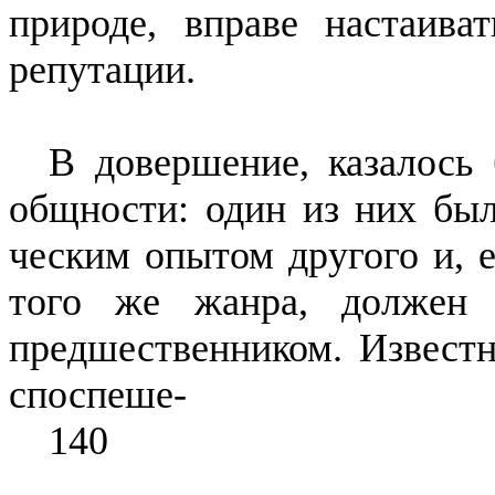
приро­де, вправе настаив
репутации.
В довершение, казалось
общности: один из них был
ческим опытом другого и, е
то­го же жанра, должен
предшест­венником. Извест
споспеше
-
140