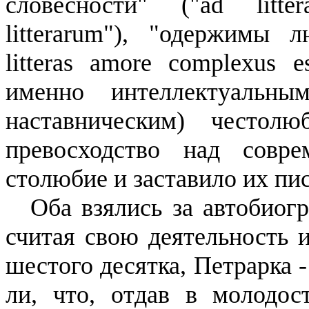
словесности" ("
ad
litte
litterarum
"), "одержимы л
litteras
amore
complexus
e
именно интеллектуальны
наставническим) честол
превосходство над совре
столюбие и заставило их пис
Оба взялись за автобиог
считая свою деятельность и
шестого десятка, Петрарка -
ли, что, отдав в молодос