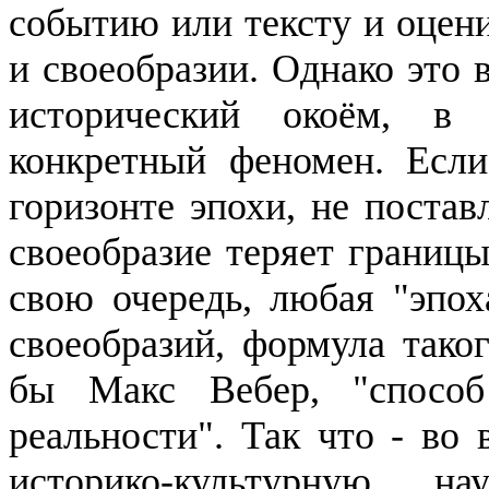
событию или тексту и оцени
и своеоб­разии. Однако это 
историче­ский окоём, в
конкретный фено­мен. Есл
горизонте эпохи, не по­ста
своеобразие теряет грани­ц
свою очередь, любая "эпо­
своеобразий, формула тако
бы Макс Вебер, "способ 
реальности". Так что - во
историко-культурную