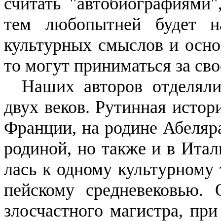
считать "автобиографиями",
тем любопытней будет на
культурных смыслов и осно
то могут приниматься за св
Наших авторов отделяли
двух веков. Рутинная истор
Франции, на родине Абеляра
родиной, но также и в Итал
лась к одному культурному т
пейскому средневековью. 
злосча­стного магистра, пр