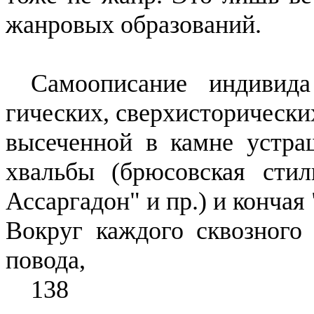
жанровых образований.
Самоописание
индивида
гических,
сверхисторически
высеченной в камне устра
хвальбы (
брюсовская
стили
Ассаргадон
" и пр.) и конча
Вок­руг каждого сквозного
повода,
138