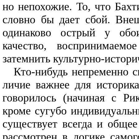
но непохожие. То, что Бахт
словно бы дает сбой. Вне
оди­наково острый у обо
качество, воспринимаем
затемнить культур­но-истори
Кто-нибудь непременно сп
личие важнее для историка
гово­рилось (начиная с
Ри
кроме сугубо индивидуальн
сущест­вует всегда и общее
рассмотрен в логике самог