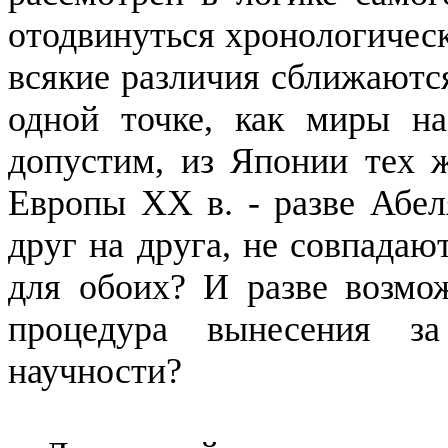
отодвинуться хронологическ
всякие разли­чия сближаютс
одной точке, как миры на
допустим, из Япо­нии тех 
Европы XX в. - раз­ве Абе
друг на друга, не сов­пада
для обоих? И разве воз­мо
процедура вынесения з
научности?