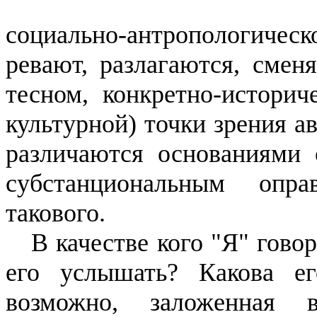
социально-антропологическо
ревают, разлагаются, смен
тес­ном, конкретно-историч
куль­турной) точки зрения 
раз­личаются основаниями
суб­станциональным оп
такового.
В качестве кого "Я" гово
его услышать?
Какова ег
возмож­но, заложенная