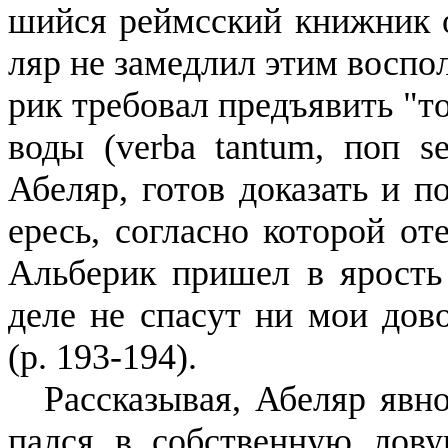
шийся
реймсский
книжник о
ляр не замедлил этим воспол
рик
требовал предъявить "тол
воды (
verba
tantum
, поп
s
Абе­ляр, готов доказать и 
ересь, согласно которой от
Альберик
пришел в ярость 
деле не спасут ни мои дово
(р. 193-194).
Рассказывая, Абеляр явн
пался в собственную лову