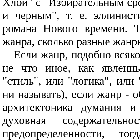
Хлои
" с "Избирательным ср
и черным", т. е. эллинист
романа Нового времени.
Ту
жанра, сколь­ко разные жанр
Если жанр, подобно всяк
не что иное, как явлен
"стиль", или "логика", или
ни назы­вать), если жанр -
архитек­тоника
думания
и с
духовная со­держательн
предопределенности, то