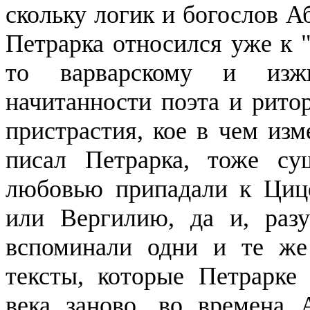
скольку логик и богослов А
Петрарка относился уже к "
то варварскому и из
начитанности поэта и ритор
пристрастия, кое в чем изм
писал Петрарка, тоже су
любовью припадали к Цице
или Вергилию, да и, разум
вспоминали одни и те же
тексты, которые Петрарке
века заново, во времена 