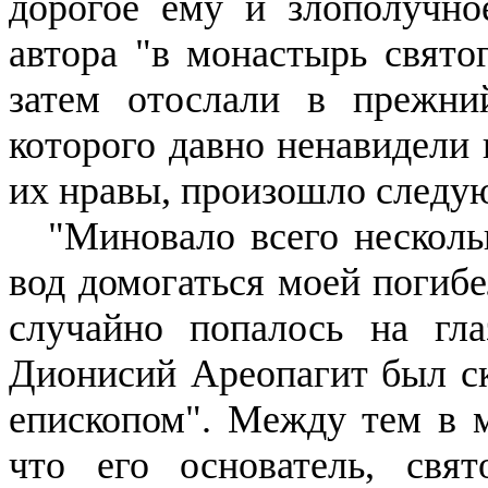
дорогое ему и злополучно
автора "в мо­настырь свят
затем отослали в прежн
которого давно ненави­дели
их нравы, произошло следую
"Миновало всего несколь
вод домогаться моей погиб
случайно попалось на гла
Диони­сий
Ареопагит
был ск
еписко­пом". Между тем в 
что его ос­нователь, свя