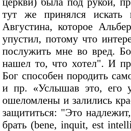
церкви) была под рукой, п
тут же принялся искать 
Августина, которое
Альбер
упустил, потому что интер
послужить мне во вред. Бо
нашел то, что хотел". И пр
Бог способен породить само
и пр. «Услышав это, его
ошеломлены и залились крас
защититься: "Это надлежит, 
брать (
bene
,
inquit
,
est
intel