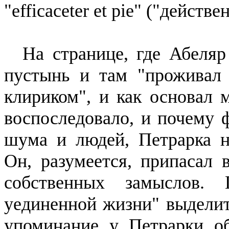
"
efficaceter
et
pie
" ("действен
На странице, где Абеляр 
пустынь и там "проживал
клириком", и как основал 
вос­последовало, и почему 
шума и людей, Петрарка не
Он, разуме­ется, припасал
собственных замыслов.
уединенной жизни" выде­лит
упоминание у Петрарки об