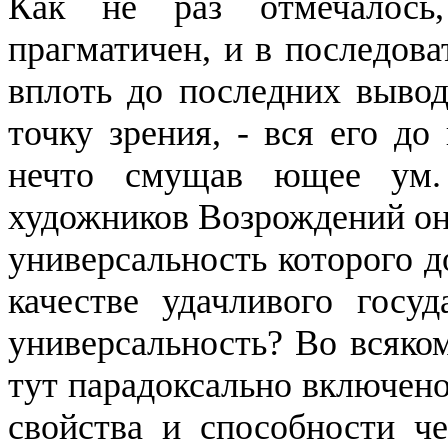
Как не раз отмечалос
прагматичен, и в последова
вплоть до последних выво
точку зре­ния, - вся его д
нечто
смущав
ющее
ум. 
художников Возрождений он 
универсальность которого д
качестве удачливого госуда
универсальность? Во всяк
тут парадоксально включено
свойства и способности ч