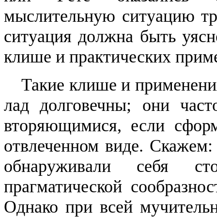
мыслительную си­туацию т
ситуация должна быть уясн
клише и практиче­ских прим
Такие клише и применения
лад долговечны; они част
вторяющимися, если сформ
от­влеченном виде. Скажем:
об­наруживали себя ст
прагматиче­ской сообразнос
Однако при всей мучитель