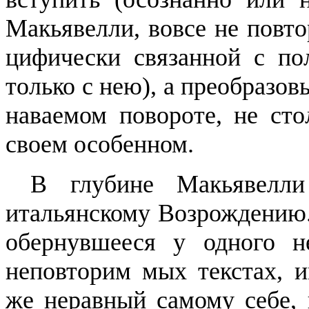
Макьявелли
, вовсе не повт
цифически связанной с пол
только с нею), а преобразов
наваемом повороте, не сто
сво­ем особенном.
В глубине
Макьявелли
итальянскому Возрождению..
обернувшееся у одного 
неповторим
мых
текстах, и
же
неравный самому себе,