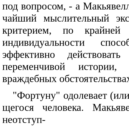
под вопросом, - а
Макьявел
чайший мыслительный экс
кри­терием, по крайней 
индивидуаль­ности спос
эффективно действо­ва
переменчивой истории,
враждебных обстоятельства
"Фортуну" одолевает (или
щегося человека.
Макьяв
неотступ
-