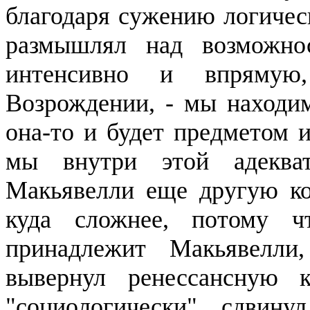
благодаря сужению логичес
размыш­лял над возможно
интенсивно и впрямую
Возрождении, - мы нахо­д
она-то и будет предметом и
мы внутри этой адеква
Макьявелли
еще другую кол
куда сложнее, потому ч
принадлежит
Макьявелли
вывернул ренессансную к
"социологически" сдвин