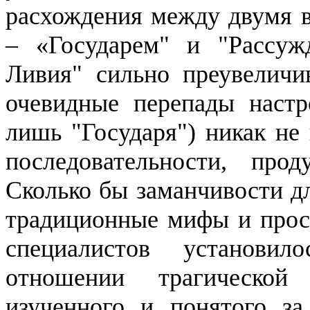
расхождения между двумя
– «Государем" и "Рассуж
Ливия" сильно преувеличив
очевидные перепады настр
лишь "Госуда­ря") никак н
последователь­ности, пр
Сколько бы заманчи­вости д
традиционные мифы и прос
специалистов установи­
отношении трагической 
изученного и понятого за 