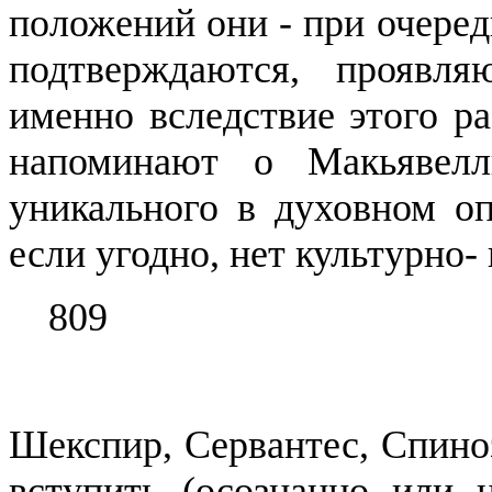
положений они - при очеред
подтвер­ждаются, проявля
именно вслед­ствие этого р
напоминают о
Макьявелл
уникального
в духовном о
если угодно, нет культурно-
809
Шекспир, Сервантес, Спиноз
вступить (осознанно или 