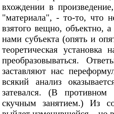
вхождении в произведение
"материала", - то-то, что 
взятого
вещно
,
объ­ектно
, а
нами субъекта (опять и опя
теоретическая установ­ка 
преобразовываться. Отве
заставляют нас переформул
всякий анализ оказывает
затевался. (В противном
скучным занятием.) Из с
выйдет изменившейся... но