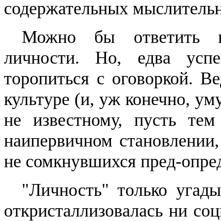
содержательных мыслительн
Можно бы ответить кр
личности. Но, едва успе
торопиться с оговоркой. В
культуре (и, уж конечно, ум
не известному, пусть те
наипервичном
стано­влении
не сомкнувшихся
пред-опре
"Личность" только угад
откристаллизовалась ни со