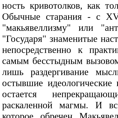
ность
кривотолков
, как то
Обычные старания - с XV
"
макьявеллизму
" или "
ан
"Государя" знаменитые наст
непосредст­венно к практ
самым бесстыд­ным вызовом 
лишь
раздергива­ние
мыс
остывшие идеологиче­ские 
остается непрекращаю
раскаленной магмы.
И все
которое обречен
Макьяве