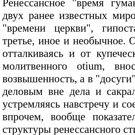
Ренессансное "время гума
двух ранее известных
миро
"времени церкви", гипос
третье, иное и необычное. 
отталкиваясь и
от
купечес
молитвенного
otium
, вно
возвышенность, а в "досуги
деловым вне дела и сакрал
устремляясь навстречу и со
впрочем, вообще показате
структуры ренессансного с