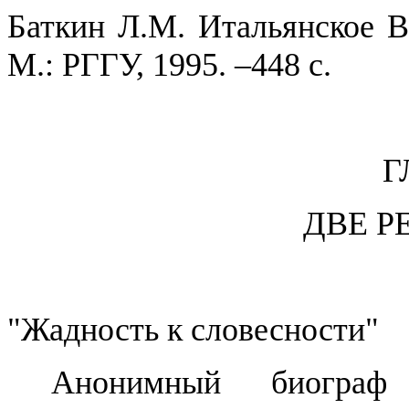
Баткин
Л.М.
Итальянское 
М
.: РГГУ, 1995. –448 с.
Г
ДВЕ Р
"Жадность к словесности"
Анонимный биогр