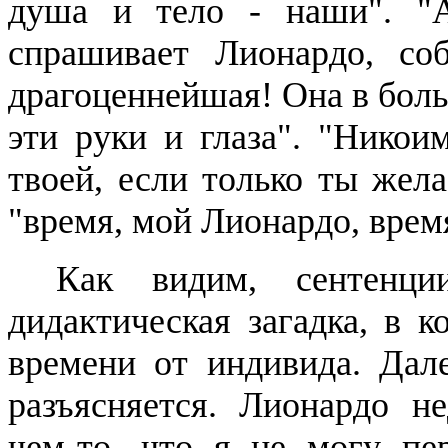
душа и тело - наши". "А
спрашивает
Лионардо
, со
драгоценнейшая
! Она в бол
эти руки и глаза". "Никои
твоей, если только ты жела
"время, мой
Лионардо
, врем
Как видим, сентенц
дидактическая загадка, в 
времени от индивида. Дале
разъясняется.
Лионардо
нед
чем-то, что я не могу пе