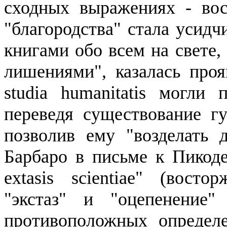
сходных выражениях - вос
"благородства" стала усидч
книгами обо всем на свете
лишениями", казалась проя
studia
humanitatis
могли пр
переведя существование г
позволив ему "возделать
Барбаро
в письме к
Пикод
extasis
scientiae
" (востор
"экстаз" и "оцепенение
противоположных определ