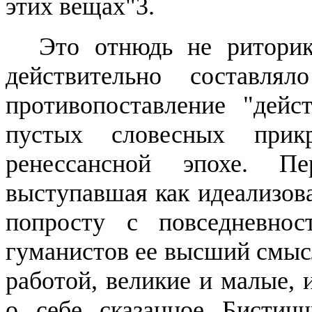
этих вещах"3.
Это отнюдь не риторик
действительно составля
противопоставление "дейс
пустых словесных при
ренессансной эпохе. П
выступавшая как
идеализов
попросту с повседневно
гуманистов ее высший смысл
работой, великие и малые, 
о себе сказанное
Бистичч