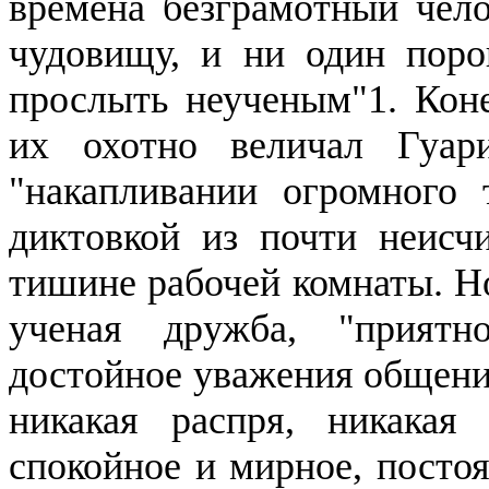
времена безграмотный чел
чудовищу, и ни один поро
прослыть неученым"1. Коне
их охотно величал
Гуар
"накапливании огромного 
диктовкой из почти неисч
тишине рабочей комнаты. 
ученая дружба, "приятн
достойное уважения общение
никакая распря, никакая 
спокойное и мирное, постоя