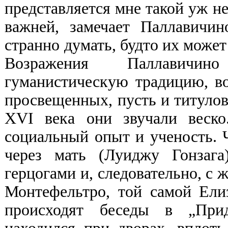
представляется мне такой уж н
важней, замечает Паллавичи
странно думать, будто их може
Возражения Паллавичин
гуманистическую традицию, в
просвещенных, пусть и титулов
XVI века они звучали веск
социальный опыт и ученость. Ч
через мать (Луиджу Гонзага
герцогами и, следовательно, с 
Монтефельтро, той самой Елиз
происходят беседы в „При