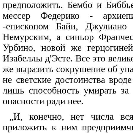
предположить. Бембо и Биббье
мессер Федерико - архиеп
-епископом Байи, Джулиано
Немурским, а синьор Франче
Урбино, новой же герцогиней
Изабеллы д'Эсте. Все это велик
же выразить сокрушение об упа
не светские достоинства вроде
лишь способность умирать за 
опасности ради нее.
„И, конечно, нет числа вс
приложить к ним предприимчи