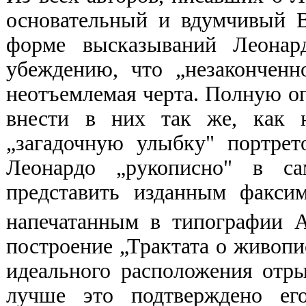
основательный и вдумчивый В
форме высказываний Леона
убеждению, что „незаконченн
неотъемлемая черта. Полную оп
внести в них так же, как н
„загадочную улыбку" портрето
Леонардо „рукописно" в с
представить изданным факсим
напечатанным в типографии А
построение „Трактата о живопис
идеального расположения отры
лучше это подтверждено ег