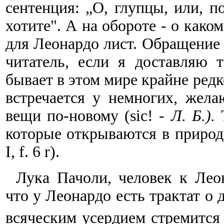
сентенция: „О, глупцы, или, по
хотите". А на обороте - о како
для Леонардо лист. Обращение 
читатель, если я доставляю т
бывает в этом мире крайне редк
встречается у немногих, жел
вещи по-новому (sic! -
Л. Б.).
которые открываются в природ
I, f. 6 r).
Лука Пачоли, человек к Леон
что у Леонардо есть трактат о 
всяческим усердием стремитс