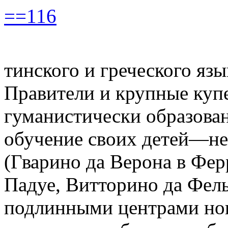
==116
тинского и греческого язы
Правители и крупные куп
гуманистически образова
обучение своих детей—не
(Гварино да Верона в Фер
Падуе, Витторино да Фель
подлинными центрами нов