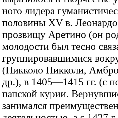
ного лидера гуманистиче
половины XV в. Леонардо
прозвищу Аретино (он род
молодости был тесно связ
группировавшимися вокру
(Никколо Никколи, Амбро
др.), в 1405—1415 гг. (с 
папской курии. Вернувши
занимался преимуществен
деятельностью, а с 1427 г