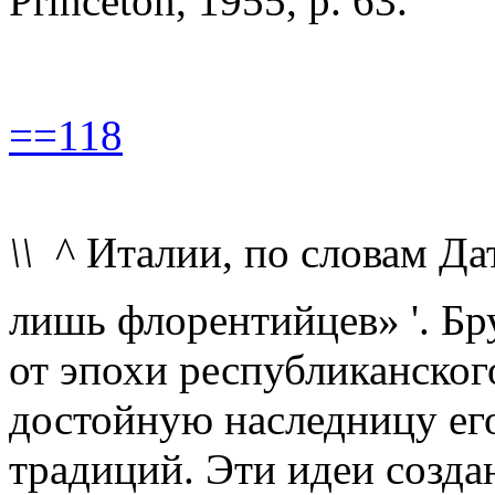
Princeton, 1955, p. 63.
==118
\\
^ Италии, по словам Дат
лишь флорентийцев» '. Бр
от эпохи республиканског
достойную наследницу ег
традиций. Эти идеи созда