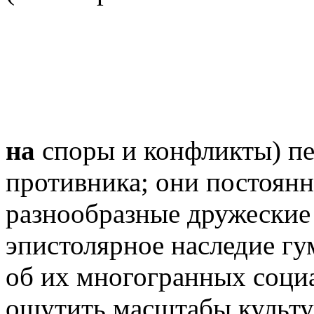
на
споры и конфликты) пе
противника; они постоян
разнообразные дружеские
эпистолярное наследие гу
об их многогранных социа
ощутить масштабы культу