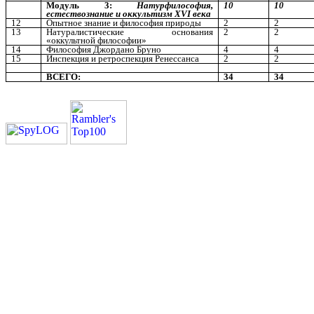
Модуль 3:
Натурфилософия,
10
10
естествознание и оккультизм
XVI
века
12
Опытное знание и философия природы
2
2
13
Натуралистические основания
2
2
«оккультной философии»
14
Философия Джордано Бруно
4
4
15
Инспекция и ретроспекция Ренессанса
2
2
ВСЕГО:
34
34