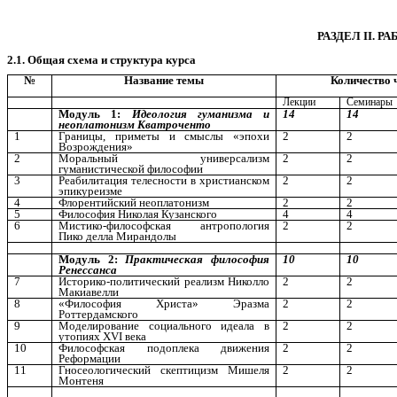
РАЗДЕЛ ІІ. 
2.1. Общая схема и структура курса
№
Название темы
Количество 
Лекции
Семинары
Модуль 1:
Идеология гуманизма и
14
14
неоплатонизм Кватроченто
1
Границы, приметы и смыслы «эпохи
2
2
Возрождения»
2
Моральный универсализм
2
2
гуманистической философии
3
Реабилитация телесности в христианском
2
2
эпикуреизме
4
Флорентийский неоплатонизм
2
2
5
Философия Николая Кузанского
4
4
6
Мистико-философская антропология
2
2
Пико делла Мирандолы
Модуль 2:
Практическая философия
10
10
Ренессанса
7
Историко-политический реализм Николло
2
2
Макиавелли
8
«Философия Христа» Эразма
2
2
Роттердамского
9
Моделирование социального идеала в
2
2
утопиях
XVI
века
10
Философская подоплека движения
2
2
Реформации
11
Гносеологический скептицизм Мишеля
2
2
Монтеня