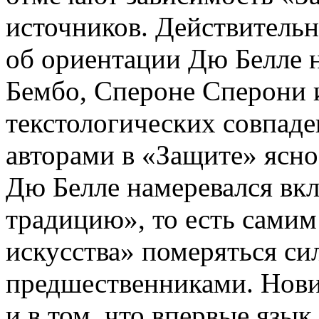
источников. Действительн
об ориентации Дю Белле 
Бембо, Спероне Сперони и
текстологических совпад
авторами в «Защите» ясно
Дю Белле намеревался вк
традицию», то есть самим
искусства» померяться си
предшественниками. Нови
и в том, что впервые язык