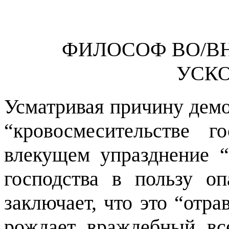
ФИЛОСОФ ВО/ВН
УСК
Усматривая причину демо
“
кровосмесительстве г
влекущем упразднение
“
господства в пользу о
заключает, что это
“
отра
рождает враждебный в