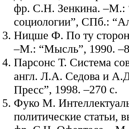
фр. С.Н. Зенкина. –М.
социологии”, СПб.: “Ал
Ницше Ф. По ту сторону 
–М.: “Мысль”, 1990. –8
Парсонс Т. Система со
англ. Л.А. Седова и А.
”
, 1998. –270 с.
Пресс
Фуко М. Интеллектуалы
политические статьи, в