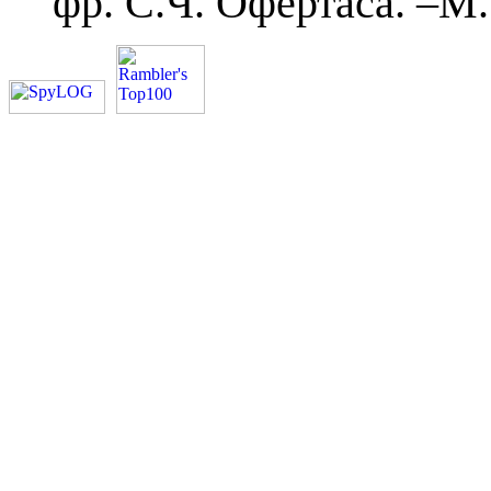
фр. С.Ч. Офертаса. –М