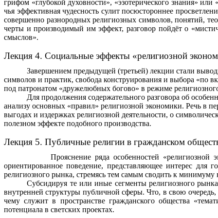
грифом «глубокой духовности», «эзотерического знания» или
чья эффективная чудесность сулит посюстороннее просветлени
совершенно разнородных религиозных символов, понятий, теор
черты и производимый им эффект, разговор пойдёт о «мисти
смыслов».
Лекция 4. Социальные эффекты «религиозной эконо
Завершением предыдущей (третьей) лекции стали вывод
символов и практик, свобода конструирования и выбора «по в
под патронатом «дружелюбных богово» в режиме религиозног
Для продолжения содержательного разговора об особенн
анализу основных «правил» религиозной экономики. Речь в п
выгодах и издержках религиозной деятельности, о символичес
полезном эффекте подобного производства.
Лекция 5. Публичные религии в гражданском общест
Прояснение ряда особенностей «религиозной экономи
ориентированное поведение, представляющее интерес для го
религиозного рынка, стремясь тем самым сводить к минимуму 
Субсидируя те или иные сегменты религиозного рынка, 
внутренней структуры публичной сферы. Что, в свою очередь,
чему служит в пространстве гражданского общества «
темат
потенциала в светских проектах.