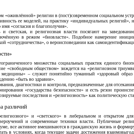
рм «оживлённой» религии в (пост)современном социальном устр
тивность
ее
моделей, на практику «индивидуальных религий», 
 имя «согласия и благополучия».
и светская, и религиозная власти посягают на заведование
ключённую в режим «
биовласти
». Подобное намерение иниции
ой «сотрудничества», о вероисповедании как самоидентификац
ости»
иченного множества социальных практик единого
биоп
ение «свободным обществом» зиждется на «религиозном триумв
 медицины» – служит понятийно туманный «здоровый образ ж
дению «быть во здравии».
, диагностики и контроля, предназначенные для отсекания все
онирования «государства безопасности» и есть резон проинсп
нозируемые последствия и «религиозность» как политическую ст
ва различий
лигиозного» и «светского» в либеральном и открытом для
вероучений и современные техники власти. Публичные религ
иуме, все активнее вмешиваются в гражданскую жизнь и форми
тать в условиях, когда текущие задачи достижения взаимовыгод