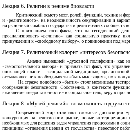
Лекция 6. Религии в режиме
биовласти
Критический осмотр мест, ролей, функций, техник и фо
и «религиозного», на неоднозначность секуляризации и вариа
на рыночный симбиоз государства и религиозных сообществ во
С признанием того факта, что на сегодняшний день 
проанализировать «религию» как социальную практику, в
принуждении к «свободному выбору», о повиновении под марк
Лекция 7. Религиозный колорит «интересов безопасн
Анализ нынешней «духовной полифонии» как неогран
«самостоятельного выбора» и признать тот факт, что управл
опекающей власти – «социальной медицины», «религиозной
отсылающее не к необходимости «быть мыслящим», но к понуж
На страже подобного «бытия» стоят механизмы тестирования
соображений безопасности. Собственно, в контексте функци
вживление «недостаточности» в социальное тело, веру в прог
Лекция 8. «Музей религий»: возможность содружест
Современный мир отличают сложные диспозиции «ре
конкуренция на религиозном рынке, новые интерпретации 
необходимых для решения задач управления процессами в соц
принципы «отделения церкви от государства» перестают рабо