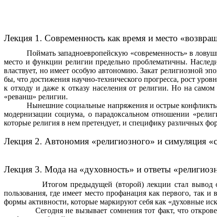
Лекция 1. Современность как время и место «возвра
Поймать западноевропейскую «современность» в ловушку
место и функции религии предельно проблематичны. Наследи
властвует, но имеет особую автономию. Закат религиозной эпох
бы, что достижения научно-технического прогресса, рост уров
к отходу и даже к отказу населения от религии. Но на само
«реванш» религии.
Нынешние социальные напряжения и острые конфликты н
модернизации социума, о парадоксальном отношении «религи
которые религия в нем претендует, и специфику различных фор
Лекция 2. Автономия «религиозного» и симуляция «с
Лекция 3. Мода на «духовность» и ответы «религиоз
Итогом предыдущей (второй) лекции стал вывод о том, ч
пользования, где имеет место профанация как первого, так и
формы активности, которые маркируют себя как «духовные иск
Сегодня не вызывает сомнения тот факт, что откровенный 