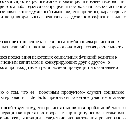
ссовый спрос на религиозные и
квази
-религиозные технологии,
При этом наблюдается беспрецедентное эклектическое смешение
изировать этот «духовный самопал», его причины, характерные
ли «индивидуальных» религиях, о «духовном софте» и «рынке
беральное отношение к различным комбинациям религиозных
ных религий» и активная духовно-коммерческая деятельность
через прояснения некоторых социальных функций религии к
игиозным капиталом и конкурирующих друг с другом, о
твом производителей религиозной продукции и о социально-
ю о том, что
ее
«побочным продуктом» служит социально-
актер власти –
de facto
принимает заметное участие в жизни
способствует тому, что религия становится проблемной частью
 операции контроля противоречат «принципу невмешательства»,
рии секуляризации вследствие использования религиозного