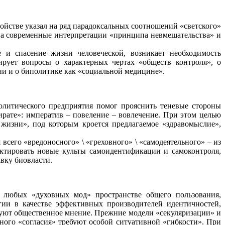
ойстве указал на ряд парадоксальных соотношений «светского»
на современные интерпретации «принципа невмешательства» и
 и спасение жизни человеческой, возникает необходимость
рует вопросы о характерных чертах «обществ контроля», о
ии и о
биполитике
как «социальной медицине».
олитического
предприятия помог прояснить теневые стороны
ирате»: императив – повеление – вовлечение. При этом целью
изни», под которым кроется предлагаемое «здравомыслие»,
го «вредоносного» \ «греховного» \ «самодеятельного» – из
ектировать новые культы самоидентификации и самоконтроля,
авку
биовласти
.
 любых «духовных мод» пространстве общего пользования,
ии в качестве эффективных производителей идентичностей,
руют общественное мнение. Прежние модели «секуляризации» и
ного «согласия» требуют особой ситуативной «гибкости». При