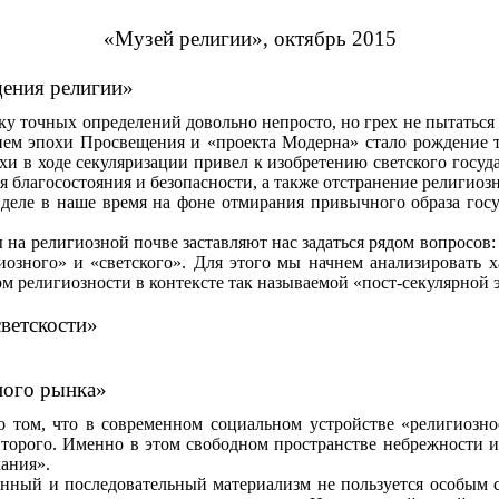
«Музей религии», октябрь 2015
щения религии»
 точных определений довольно непросто, но грех не пытаться э
ем эпохи Просвещения и «проекта Модерна» стало рождение то
и в ходе секуляризации привел к изобретению светского государ
ня благосостояния и безопасности, а также отстранение религи
м деле в наше время на фоне отмирания привычного образа гос
а религиозной почве заставляют нас задаться рядом вопросов:
озного» и «светского». Для этого мы начнем анализировать ха
м религиозности в контексте так называемой «пост-секулярной 
ветскости»
ного рынка»
то в современном социальном устройстве «религиозное» 
 второго. Именно в этом свободном пространстве небрежности и
ания».
и последовательный материализм не пользуется особым спро