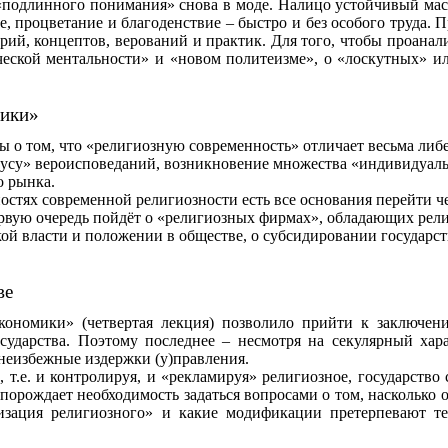
 «подлинного понимания» снова в моде. Налицо устойчивый ма
е, процветание и благоденствие – быстро и без особого труда. 
ий, концептов, верований и практик. Для того, чтобы проанал
ческой ментальности» и «новом политеизме», о «лоскутных» и
мики»
ы о том, что «религиозную современность» отличает весьма ли
кусу» вероисповеданий, возникновение множества «индивидуаль
о рынка.
остях современной религиозности есть все основания перейти 
ервую очередь пойдёт о «религиозных фирмах», обладающих рел
кой власти и положении в обществе, о субсидировании государс
ве
ки» (четвертая лекция) позволило прийти к заключени
сударства. Поэтому последнее – несмотря на секулярный хар
неизбежные издержки (у)правления.
т.е. и контролируя, и «рекламируя» религиозное, государство 
 порождает необходимость задаться вопросами о том, насколько
изация
религиозного» и какие модификации претерпевают тео