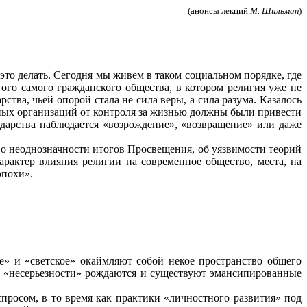
(анонсы лекций
М.
Шильман
)
то делать. Сегодня мы живем в таком социальном порядке, где
го самого гражданского общества, в котором религия уже не
ства, чьей опорой стала не сила веры, а сила разума. Казалось
озных организаций от контроля за жизнью должны были привести
ударства наблюдается «возрождение», «возвращение» или даже
 о неоднозначности итогов Просвещения, об уязвимости теорий
рактер влияния религии на современное общество, места, на
эпохи».
и «светское» окаймляют собой некое пространство общего
 «
несерьезности
» рождаются и существуют эмансипированные
сом, в то время как практики «личностного развития» под