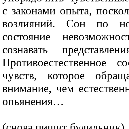
с законами опыта, поско
возлияний. Сон по но
состояние невозможно
сознавать представле
П
ротивоестественное с
чувств, которое обра
внимание, чем естественн
опьянения…
(снова пищит будильник)