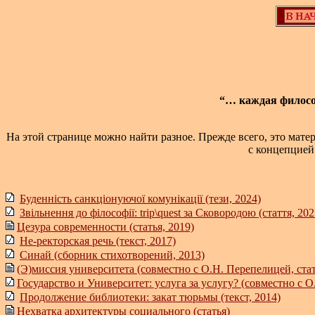
“… каждая филосо
На этой странице можно найти разное. Прежде всего, это матер
с концепцией
Буденність санкціонуючої комунікації (тези, 2024)
Звільнення до філософії: trip\quest за Сковородою (стаття, 202
Цезура современности (статья, 2019)
Не-ректорская речь (текст, 2017)
Синай (сборник стихотворений, 2013)
(Э)миссия университета (совместно с О.Н. Перепелицей, стат
Государство и Университет: услуга за услугу? (совместно с О
Продолжение библиотеки: закат тюрьмы (текст, 2014)
Нехватка архитектуры социального (статья)