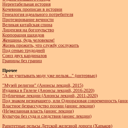
Нерентабельная история
Кочевник прописан в истории
Генеалогия идеального потребителя
Протезирование вечности
Великая китайская спина
Лицензия на богохульство
Корпорация шахидов
Женщина, будь человеком!
Жизнь прожить, что службу сослужить
Под сенью трудодней
Союз двух кардиналов
Границы без границ
Прочее
"А не учитывать моду уже нельзя..." (интервью)
"Музей религии" (Анонсы лекций, 2015)
Иудаика в Гилеле (Анонсы лекций, 2016-2020)
Публичные лекции (Анонсы лекций, 2011-2020)
Под знаком незначащего, или Одноразовая современность (ано
Властное безрассудство поэзии (анонс лекции)
(Не)желанная власть (анонс лекции)
Культура без суда и следствия (анонс лекции)
Раритетные рельсы Детской железной дороги (Харьков)