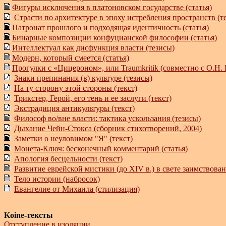
Фигуры исключения в платоновском государстве (статья)
Страсти по архитектуре в эпоху истребления пространств (те
Патронат прошлого и подходящая идентичность (статья)
Бинарные композиции конфуцианской философии (статья)
Интеллектуал как дисфункция власти (тезисы)
Модерн, который смеется (статья)
Прогулки с «Цицероном», или Traumkritik (совместно с О.Н. 
Знаки препинания (в) культуре (тезисы)
На ту сторону этой стороны (текст)
Трикстер, Герой, его тень и ее заслуги (текст)
Экстрадиция антикультуры (текст)
Философ во/вне власти: тактика ускользания (тезисы)
Дыхание Чейн-Стокса (сборник стихотворений, 2004)
Заметки о неуловимом "Я" (текст)
Монета-Ключ: бесконечный комментарий (статья)
Апология бесцельности (текст)
Развитие еврейской мистики (до
XIV
в.) в свете заимствова
Тело истории (набросок)
Евангелие от Михаила (стилизация)
Koine-тексты
Отступление в изоляции