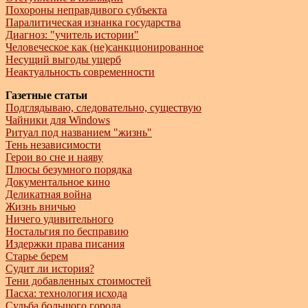
Похороны неправдивого субъекта
Паралитическая изнанка государства
Диагноз: "учитель истории"
Человеческое как (не)санкционированное
Несущий выгоды ущерб
Неактуальность современности
Газетные статьи
Подглядываю, следовательно, существую
Чайники для Windows
Ритуал под названием "жизнь"
Тень независимости
Герои во сне и наяву
Плюсы безумного порядка
Документальное кино
Деликатная война
Жизнь вничью
Ничего удивительного
Ностальгия по бесправию
Издержки права писания
Старье берем
Судит ли история?
Тени добавленных стоимостей
Пасха: технология исхода
Судьба большого города