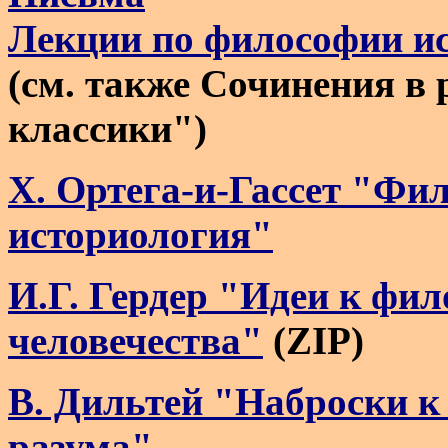
Лекции по философии и
(
см. также Сочинения в
классики"
)
Х. Ортега-и-Гассет "Фи
историология"
И.Г. Гердер "Идеи к фи
человечества"
(
ZIP
)
В. Дильтей "Наброски к
разума"