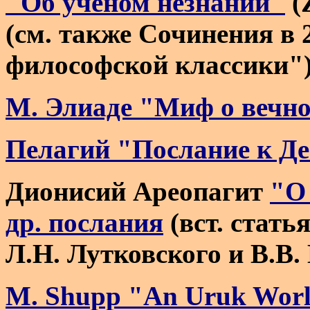
"Об ученом незнании"
(
(
см. также Сочинения в 2
философской классики"
М. Элиаде "Миф о вечн
Пелагий "Послание к Д
Дионисий Ареопагит
"О
др. послания
(вст. стать
Л.Н. Лутковского и В.В.
M. Shupp "An Uruk Worl