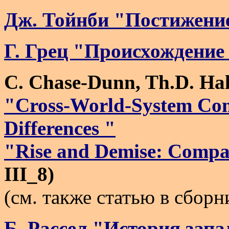
Дж. Тойнби "Постижени
Г. Грец "Происхождение
C. Chase-Dunn, Th.D. Hal
"Cross-World-System Comp
Differences "
"Rise and Demise: Compa
III_8)
(см. также статью в сборн
Б. Рассел "История зап